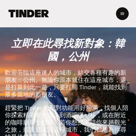
T
i
n
d
e
立即在此尋找新對象：韓
r
首
國，公州
頁
歡迎蒞臨這座迷人的城市，結交各種有趣的新
朋友：公州。無論你原本就住在這座城市，還
是打算到此一遊，只要打開 Tinder，就能找到
眾多當地的新朋友。
趕緊把 Tinder 的配對功能用好用滿，找個人陪
你探索精彩夜生活、到酒吧喝一杯，或在附近
的咖啡廳享受咖啡。若你想找人陪你來趟觀光
之旅，或重新認識這座城市，我們都能為你尋