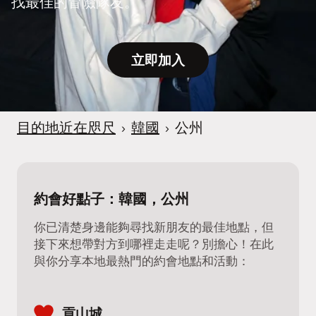
找最佳的冒險隊友。
立即加入
目的地近在咫尺
›
韓國
›
公州
約會好點子：韓國，公州
你已清楚身邊能夠尋找新朋友的最佳地點，但
接下來想帶對方到哪裡走走呢？別擔心！在此
與你分享本地最熱門的約會地點和活動：
貢山城