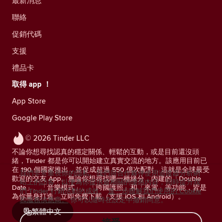
最新消息
聯絡
促銷代碼
支援
禮品卡
取得 app ！
App Store
Google Play Store
© 2026 Tinder LLC
不論你想尋找認真的穩定關係、輕鬆的互動，或是目前還沒頭
緒，Tinder 都是你可以開始建立真實交流的地方。該應用目前已
在 190 個國家推出，並促成超過 550 億次配對，這就是全球最受
我們非常重視你的隱私。我們與合作夥伴使用追蹤器分析網
歡迎的交友 App。無論你想尋找哪一種緣分，內建的「Double
站上的訪客，以便為你提供最相關的優惠內容，同時提升我
Date」、「音樂模式」、「跨國護照」和「來電」等功能，皆是
們 Tinder 行銷活動的成效。
進一步瞭解我們使用的 Cookie
為你量身打造。立即免費下載（支援 iOS 和 Android）。
和服務供應商。
你可以隨時在設定中撤銷同意。
繁體中文