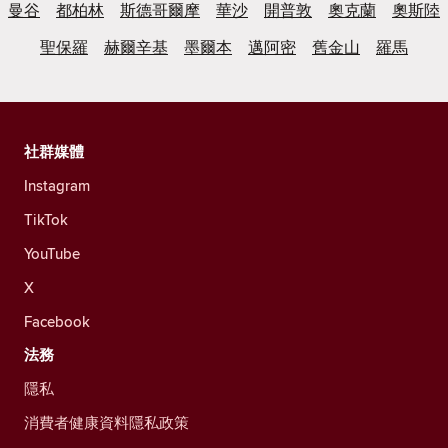
曼谷
都柏林
斯德哥爾摩
華沙
開普敦
奧克蘭
奧斯陸
聖保羅
赫爾辛基
墨爾本
邁阿密
舊金山
羅馬
社群媒體
Instagram
TikTok
YouTube
X
Facebook
法務
隱私
消費者健康資料隱私政策