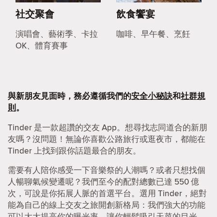
社交聚會
飲食饗宴
演唱會、藝術季、卡拉
咖啡、早午餐、烹飪
OK、體育賽事
與新朋友見面時，務必遵循我們的
安全小秘訣
和
社群規
則
。
Tinder 是一款超讚的交友 App。想尋找志同道合的新朋
友嗎？沒問題！無論你喜歡公路旅行或逛夜市，都能在
Tinder 上找到跟你話題最合的朋友。
需要有人陪你感受一下音樂祭的人潮嗎？或者只想找個
人暢聊氣候變遷呢？我們至今的配對總數已達 550 億
次，可說是你拓展人脈的首選平台。選用 Tinder，絕對
能為自己的線上交友之旅開創新格局：我們強大的功能
可以大大提高你的曝光率，讓你輕鬆吸引天菜的目光。