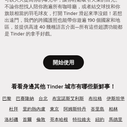
不論你想找人陪你跑遍所有咖啡廳，或者結交球技和你
旗鼓相當的羽毛球友，打開 Tinder 滑起來準沒錯！若想
出遠門，我們的跨國護照也能帶你遊遍 190 個國家和地
區，並提供高達 40 幾種語言介面—所有這些超讚功能都
是 Tinder 的拿手好戲。
開始使用
看看身邊其他 Tinder 城市有哪些新鮮事！
巴黎
巴賽隆納
台北
布宜諾斯艾利斯
布拉格
伊斯坦堡
杜拜
里約熱內盧
東京
阿姆斯特丹
峇里島
柏林
洛杉磯
首爾
倫敦
哥本哈根
特拉維夫
紐約
馬德里