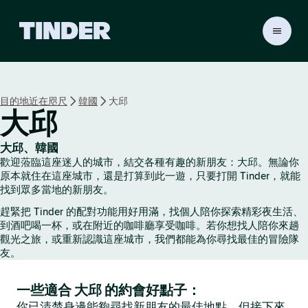
T
i
n
d
e
目的地近在咫尺
韓國
大邱
r
大邱
首
頁
大邱、韓國
歡迎蒞臨這座迷人的城市，結交各種有趣的新朋友：大邱。無論你
原本就住在這座城市，還是打算到此一遊，只要打開 Tinder，就能
找到眾多當地的新朋友。
趕緊把 Tinder 的配對功能用好用滿，找個人陪你探索精彩夜生活、
到酒吧喝一杯，或在附近的咖啡廳享受咖啡。若你想找人陪你來趟
觀光之旅，或重新認識這座城市，我們都能為你尋找最佳的冒險隊
友。
一些適合 大邱 的約會好點子：
你已清楚身邊能夠尋找新朋友的最佳地點，但接下來