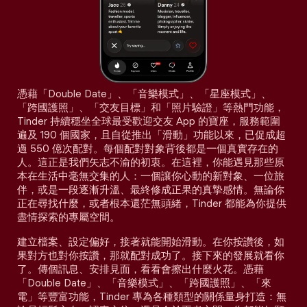
憑藉「Double Date」、「音樂模式」、「星座模式」、
「跨國護照」、「交友目標」和「照片驗證」等熱門功能，
Tinder 持續穩坐全球最受歡迎交友 App 的寶座，服務範圍
遍及 190 個國家，且自從推出「滑動」功能以來，已促成超
過 550 億次配對。每個配對對象背後都是一個真實存在的
人。這正是我們矢志不渝的初衷。在這裡，你能遇見那些原
本在生活中毫無交集的人：一個讓你心動的新對象、一位旅
伴，或是一段逐漸升溫、最終修成正果的真摯感情。無論你
正在尋找什麼，或者根本還茫無頭緒，Tinder 都能為你提供
盡情探索的專屬空間。
建立檔案、設定偏好，接著就能開始滑動。在你按讚後，如
果對方也對你按讚，那就配對成功了。接下來的發展就看你
了。傳個訊息、安排見面，看看會擦出什麼火花。憑藉
「Double Date」、「音樂模式」、「跨國護照」、「來
電」等豐富功能，Tinder 專為各種類型的關係量身打造：無