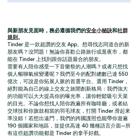
與新朋友見面時，務必遵循我們的
安全小秘訣
和
社群
規則
。
Tinder 是一款超讚的交友 App。想尋找志同道合的新
朋友嗎？沒問題！無論你喜歡公路旅行或逛夜市，都
能在 Tinder 上找到跟你話題最合的朋友。
需要有人陪你感受一下音樂祭的人潮嗎？或者只想找
個人暢聊氣候變遷呢？我們至今的配對總數已達 550
億次，可說是你拓展人脈的首選平台。選用 Tinder，
絕對能為自己的線上交友之旅開創新格局：我們強大
的功能可以大大提高你的曝光率，讓你輕鬆吸引天菜
的目光。不論你想找人陪你跑遍所有咖啡廳，或者結
交球技和你旗鼓相當的羽毛球友，打開 Tinder 滑起來
準沒錯！若想出遠門，我們的跨國護照也能帶你遊遍
190 個國家和地區，並提供高達 40 幾種語言介面—所
有這些超讚功能都是 Tinder 的拿手好戲。