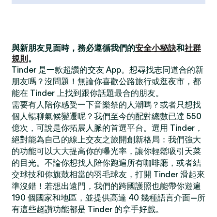
與新朋友見面時，務必遵循我們的
安全小秘訣
和
社群
規則
。
Tinder 是一款超讚的交友 App。想尋找志同道合的新
朋友嗎？沒問題！無論你喜歡公路旅行或逛夜市，都
能在 Tinder 上找到跟你話題最合的朋友。
需要有人陪你感受一下音樂祭的人潮嗎？或者只想找
個人暢聊氣候變遷呢？我們至今的配對總數已達 550
億次，可說是你拓展人脈的首選平台。選用 Tinder，
絕對能為自己的線上交友之旅開創新格局：我們強大
的功能可以大大提高你的曝光率，讓你輕鬆吸引天菜
的目光。不論你想找人陪你跑遍所有咖啡廳，或者結
交球技和你旗鼓相當的羽毛球友，打開 Tinder 滑起來
準沒錯！若想出遠門，我們的跨國護照也能帶你遊遍
190 個國家和地區，並提供高達 40 幾種語言介面—所
有這些超讚功能都是 Tinder 的拿手好戲。