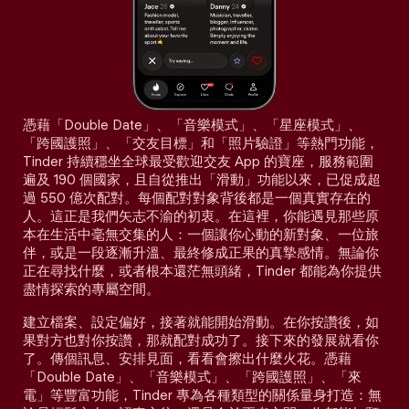
憑藉「Double Date」、「音樂模式」、「星座模式」、
「跨國護照」、「交友目標」和「照片驗證」等熱門功能，
Tinder 持續穩坐全球最受歡迎交友 App 的寶座，服務範圍
遍及 190 個國家，且自從推出「滑動」功能以來，已促成超
過 550 億次配對。每個配對對象背後都是一個真實存在的
人。這正是我們矢志不渝的初衷。在這裡，你能遇見那些原
本在生活中毫無交集的人：一個讓你心動的新對象、一位旅
伴，或是一段逐漸升溫、最終修成正果的真摯感情。無論你
正在尋找什麼，或者根本還茫無頭緒，Tinder 都能為你提供
盡情探索的專屬空間。
建立檔案、設定偏好，接著就能開始滑動。在你按讚後，如
果對方也對你按讚，那就配對成功了。接下來的發展就看你
了。傳個訊息、安排見面，看看會擦出什麼火花。憑藉
「Double Date」、「音樂模式」、「跨國護照」、「來
電」等豐富功能，Tinder 專為各種類型的關係量身打造：無