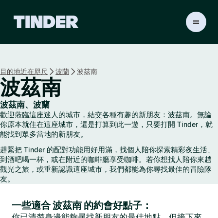
T
i
n
d
e
目的地近在咫尺
波蘭
波茲南
r
波茲南
首
頁
波茲南、波蘭
歡迎蒞臨這座迷人的城市，結交各種有趣的新朋友：波茲南。無論
你原本就住在這座城市，還是打算到此一遊，只要打開 Tinder，就
能找到眾多當地的新朋友。
趕緊把 Tinder 的配對功能用好用滿，找個人陪你探索精彩夜生活、
到酒吧喝一杯，或在附近的咖啡廳享受咖啡。若你想找人陪你來趟
觀光之旅，或重新認識這座城市，我們都能為你尋找最佳的冒險隊
友。
一些適合 波茲南 的約會好點子：
你已清楚身邊能夠尋找新朋友的最佳地點，但接下來