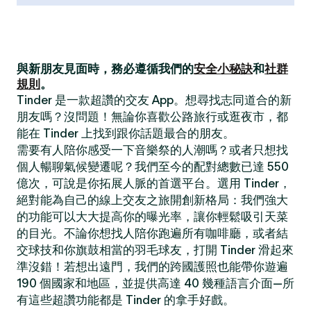
與新朋友見面時，務必遵循我們的
安全小秘訣
和
社群
規則
。
Tinder 是一款超讚的交友 App。想尋找志同道合的新
朋友嗎？沒問題！無論你喜歡公路旅行或逛夜市，都
能在 Tinder 上找到跟你話題最合的朋友。
需要有人陪你感受一下音樂祭的人潮嗎？或者只想找
個人暢聊氣候變遷呢？我們至今的配對總數已達 550
億次，可說是你拓展人脈的首選平台。選用 Tinder，
絕對能為自己的線上交友之旅開創新格局：我們強大
的功能可以大大提高你的曝光率，讓你輕鬆吸引天菜
的目光。不論你想找人陪你跑遍所有咖啡廳，或者結
交球技和你旗鼓相當的羽毛球友，打開 Tinder 滑起來
準沒錯！若想出遠門，我們的跨國護照也能帶你遊遍
190 個國家和地區，並提供高達 40 幾種語言介面—所
有這些超讚功能都是 Tinder 的拿手好戲。