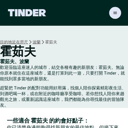
T
i
n
d
e
目的地近在咫尺
波蘭
霍茹夫
r
霍茹夫
首
頁
霍茹夫、波蘭
歡迎蒞臨這座迷人的城市，結交各種有趣的新朋友：霍茹夫。無論
你原本就住在這座城市，還是打算到此一遊，只要打開 Tinder，就
能找到眾多當地的新朋友。
趕緊把 Tinder 的配對功能用好用滿，找個人陪你探索精彩夜生活、
到酒吧喝一杯，或在附近的咖啡廳享受咖啡。若你想找人陪你來趟
觀光之旅，或重新認識這座城市，我們都能為你尋找最佳的冒險隊
友。
一些適合 霍茹夫 的約會好點子：
你已清楚身邊能夠尋找新朋友的最佳地點，但接下來