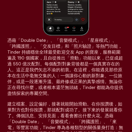
憑藉「Double Date」、「音樂模式」、「星座模式」、
「跨國護照」、「交友目標」和「照片驗證」等熱門功能，
Tinder 持續穩坐全球最受歡迎交友 App 的寶座，服務範圍
遍及 190 個國家，且自從推出「滑動」功能以來，已促成超
過 550 億次配對。每個配對對象背後都是一個真實存在的
人。這正是我們矢志不渝的初衷。在這裡，你能遇見那些原
本在生活中毫無交集的人：一個讓你心動的新對象、一位旅
伴，或是一段逐漸升溫、最終修成正果的真摯感情。無論你
正在尋找什麼，或者根本還茫無頭緒，Tinder 都能為你提供
盡情探索的專屬空間。
建立檔案、設定偏好，接著就能開始滑動。在你按讚後，如
果對方也對你按讚，那就配對成功了。接下來的發展就看你
了。傳個訊息、安排見面，看看會擦出什麼火花。憑藉
「Double Date」、「音樂模式」、「跨國護照」、「來
電」等豐富功能，Tinder 專為各種類型的關係量身打造：無