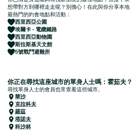
想帶對方到哪裡走走呢？別擔心！在此與你分享本地
最熱門的約會地點和活動：
西里西亞公園
埃爾卡 - 電纜鐵路
西里西亞動物園
斯拉斯基天文館
5號戰鬥避難所
你正在尋找這座城市的單身人士嗎：霍茹夫？
尋找單身人士的會員也常查看這些城市。
華沙
克拉科夫
羅茲
塔諾夫
科沙林