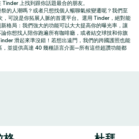
Tinder 上找到跟你話題最合的朋友。
樂祭的人潮嗎？或者只想找個人暢聊氣候變遷呢？我們至
億次，可說是你拓展人脈的首選平台。選用 Tinder，絕對能
創新格局：我們強大的功能可以大大提高你的曝光率，讓
不論你想找人陪你跑遍所有咖啡廳，或者結交球技和你旗
inder 滑起來準沒錯！若想出遠門，我們的跨國護照也能
地區，並提供高達 40 幾種語言介面—所有這些超讚功能都
拉格
杜拜