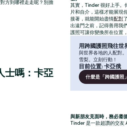
帶對方到哪裡走走呢？別擔
其實，Tinder 很好上手
片和自介，這樣才能展現
接著，就能開始盡情
配對
出遠門之前，記得善用我
護照可讓你變換所在位置
用跨國護照飛往世
與世界各地的人配對。
雪梨。立刻行動！
目前位置
:
卡亞俄
人士嗎：卡亞
什麼是「跨國護照
與新朋友見面時，務必遵
Tinder 是一款超讚的