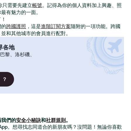
。你只需要先建立
帳號
。記得為你的個人資料加上興趣、照
你最有魅力的一面。
了！
們的
跨國護照
，這是
進階訂閱方案
隨附的一項功能。跨國
，並和其他城市的會員進行配對。
界各地
巴黎、洛杉磯、
」？
循我們的
安全小秘訣
和
社群規則
。
交友 App。想尋找志同道合的新朋友嗎？沒問題！無論你喜歡