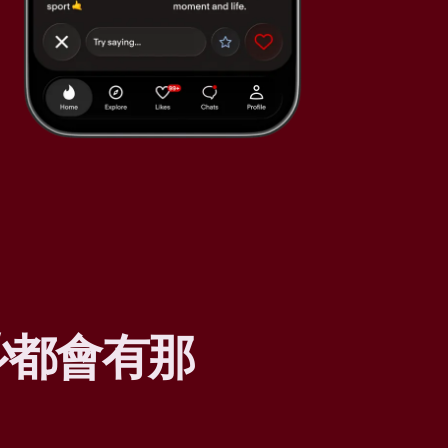
少
都會有那