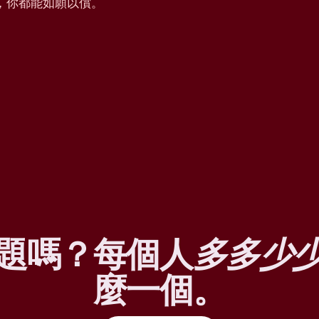
，你都能如願以償。
題嗎？每個人
多多少
麼一個。