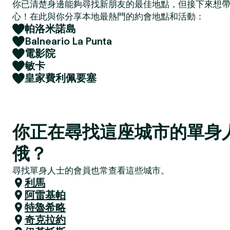
你已清楚身邊能夠尋找新朋友的最佳地點，但接下來想
心！在此與你分享本地最熱門的約會地點和活動：
帕洛米諾島
Balneario La Punta
電影院
敏卡
皇家費利佩要塞
你正在尋找這座城市的單身
俄？
尋找單身人士的會員也常查看這些城市。
利馬
阿雷基帕
特魯希略
奇克拉約