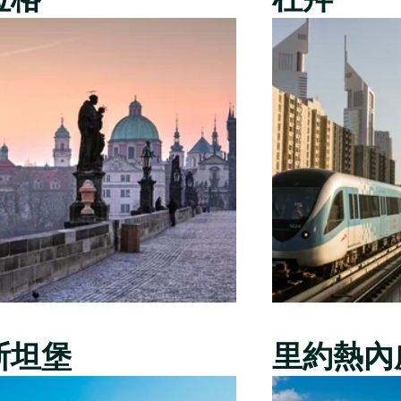
斯坦堡
里約熱內