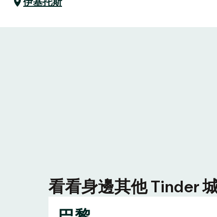
伊基托斯
看看身邊其他 Tinde
巴黎