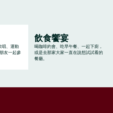
飲食饗宴
歡唱、運動
喝咖啡約會、吃早午餐、一起下廚，
朋友一起參
或是去那家大家一直在說想試試看的
餐廳。