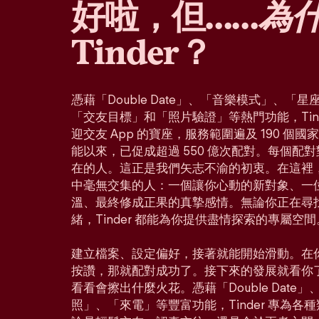
好啦，但……
為
Tinder？
憑藉「Double Date」、「音樂模式」、
「交友目標」和「照片驗證」等熱門功能，Tin
迎交友 App 的寶座，服務範圍遍及 190 個
能以來，已促成超過 550 億次配對。每個配
在的人。這正是我們矢志不渝的初衷。在這裡
中毫無交集的人：一個讓你心動的新對象、一
溫、最終修成正果的真摯感情。無論你正在尋
緒，Tinder 都能為你提供盡情探索的專屬空間
建立檔案、設定偏好，接著就能開始滑動。在
按讚，那就配對成功了。接下來的發展就看你
看看會擦出什麼火花。憑藉「Double Dat
照」、「來電」等豐富功能，Tinder 專為