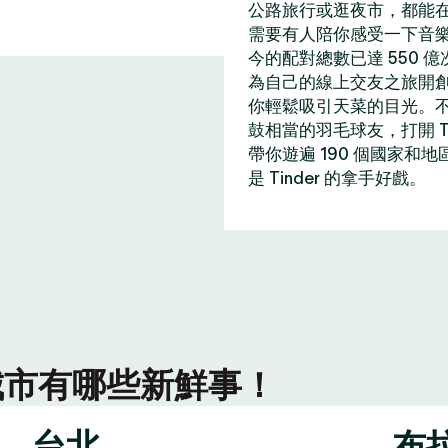
公路旅行或逛夜市，都能在 
需要有人陪你感受一下音
今的配對總數已達 550 
為自己的線上交友之旅開
你輕鬆吸引天菜的目光。
鼓相當的羽毛球友，打開 T
帶你遊遍 190 個國家和
是 Tinder 的拿手好戲。
r 城市有哪些新鮮事！
台北
布