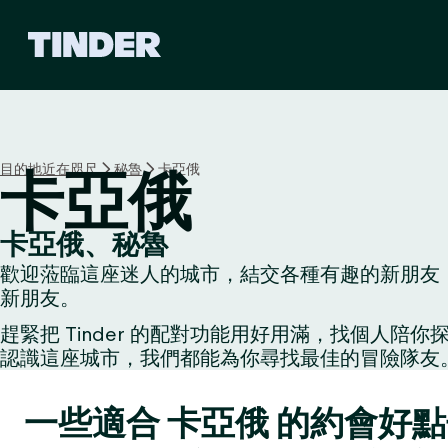
T
i
n
d
e
r
首
目的地近在咫尺
秘魯
卡亞俄
卡亞俄
頁
卡亞俄、秘魯
歡迎蒞臨這座迷人的城市，結交各種有趣的新朋友：
新朋友。
趕緊把 Tinder 的配對功能用好用滿，找個
認識這座城市，我們都能為你尋找最佳的冒險隊友
一些適合 卡亞俄 的約會好