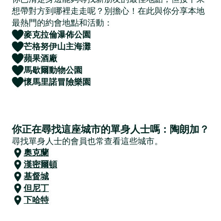
想帶對方到哪裡走走呢？別擔心！在此與你分享本地
最熱門的約會地點和活動：
麥克拉倫瀑佈公園
芒格努伊山主海灘
蘋果酒廠
馬歇爾動物公園
懷馬里諾冒險樂園
你正在尋找這座城市的單身人士嗎：陶朗加？
尋找單身人士的會員也常查看這些城市。
奧克蘭
漢密爾頓
基督城
但尼丁
下哈特