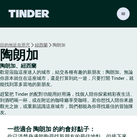
T
i
n
d
e
目的地近在咫尺
紐西蘭
陶朗加
r
陶朗加
首
頁
陶朗加、紐西蘭
歡迎蒞臨這座迷人的城市，結交各種有趣的新朋友：陶朗加。無論
你原本就住在這座城市，還是打算到此一遊，只要打開 Tinder，就
能找到眾多當地的新朋友。
趕緊把 Tinder 的配對功能用好用滿，找個人陪你探索精彩夜生活、
到酒吧喝一杯，或在附近的咖啡廳享受咖啡。若你想找人陪你來趟
觀光之旅，或重新認識這座城市，我們都能為你尋找最佳的冒險隊
友。
一些適合 陶朗加 的約會好點子：
你已清楚身邊能夠尋找新朋友的最佳地點，但接下來