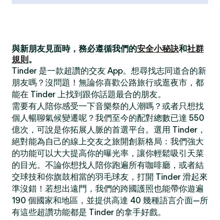
與新朋友見面時，務必遵循我們的
安全小秘訣
和
社群
規則
。
Tinder 是一款超讚的交友 App。想尋找志同道合的新
朋友嗎？沒問題！無論你喜歡公路旅行或逛夜市，都
能在 Tinder 上找到跟你話題最合的朋友。
需要有人陪你感受一下音樂祭的人潮嗎？或者只想找
個人暢聊氣候變遷呢？我們至今的配對總數已達 550
億次，可說是你拓展人脈的首選平台。選用 Tinder，
絕對能為自己的線上交友之旅開創新格局：我們強大
的功能可以大大提高你的曝光率，讓你輕鬆吸引天菜
的目光。不論你想找人陪你跑遍所有咖啡廳，或者結
交球技和你旗鼓相當的羽毛球友，打開 Tinder 滑起來
準沒錯！若想出遠門，我們的跨國護照也能帶你遊遍
190 個國家和地區，並提供高達 40 幾種語言介面—所
有這些超讚功能都是 Tinder 的拿手好戲。