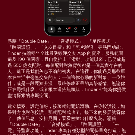
憑藉「Double Date」、「音樂模式」、「星座模式」、
「跨國護照」、「交友目標」和「照片驗證」等熱門功能，
Tinder 持續穩坐全球最受歡迎交友 App 的寶座，服務範圍
遍及 190 個國家，且自從推出「滑動」功能以來，已促成超
過 550 億次配對。每個配對對象背後都是一個真實存在的
人。這正是我們矢志不渝的初衷。在這裡，你能遇見那些原
本在生活中毫無交集的人：一個讓你心動的新對象、一位旅
伴，或是一段逐漸升溫、最終修成正果的真摯感情。無論你
正在尋找什麼，或者根本還茫無頭緒，Tinder 都能為你提供
盡情探索的專屬空間。
建立檔案、設定偏好，接著就能開始滑動。在你按讚後，如
果對方也對你按讚，那就配對成功了。接下來的發展就看你
了。傳個訊息、安排見面，看看會擦出什麼火花。憑藉
「Double Date」、「音樂模式」、「跨國護照」、「來
電」等豐富功能，Tinder 專為各種類型的關係量身打造：無