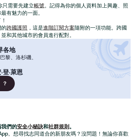
。你只需要先建立
帳號
。記得為你的個人資料加上興趣、照
你最有魅力的一面。
了！
們的
跨國護照
，這是
進階訂閱方案
隨附的一項功能。跨國
，並和其他城市的會員進行配對。
界各地
巴黎、洛杉磯、
·登·萊恩
」？
循我們的
安全小秘訣
和
社群規則
。
交友 App。想尋找志同道合的新朋友嗎？沒問題！無論你喜歡