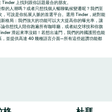
Tinder 上找到跟你話題最合的朋友。
樂祭的人潮嗎？或者只想找個人暢聊氣候變遷呢？我們至
億次，可說是你拓展人脈的首選平台。選用 Tinder，絕對能
創新格局：我們強大的功能可以大大提高你的曝光率，讓
不論你想找人陪你跑遍所有咖啡廳，或者結交球技和你旗
inder 滑起來準沒錯！若想出遠門，我們的跨國護照也能
地區，並提供高達 40 幾種語言介面—所有這些超讚功能都
拉格
杜拜