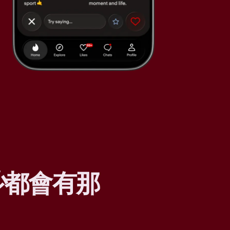
少
都會有那