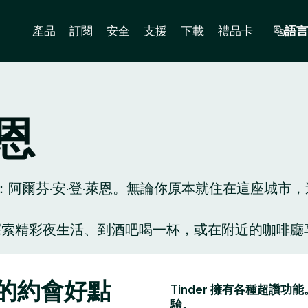
產品
訂閱
安全
支援
下載
禮品卡
語言
萊恩
爾芬·安·登·萊恩。無論你原本就住在這座城市，還
人陪你探索精彩夜生活、到酒吧喝一杯，或在附近的咖
。
 的約會好點
Tinder 擁有各種超
驗。