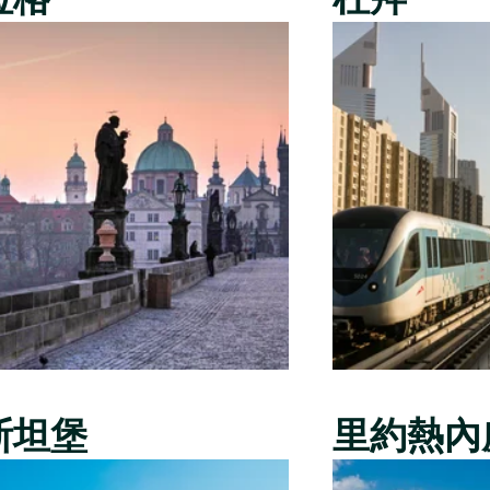
斯坦堡
里約熱內