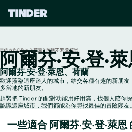
T
i
n
d
e
r
首
目的地近在咫尺
荷蘭
阿爾芬·安·登·萊恩
阿爾芬·安·登·
頁
阿爾芬·安·登·萊恩、荷蘭
歡迎蒞臨這座迷人的城市，結交各種有趣的新朋友：阿
多當地的新朋友。
趕緊把 Tinder 的配對功能用好用滿，找個
認識這座城市，我們都能為你尋找最佳的冒險隊友
一些適合 阿爾芬·安·登·萊恩