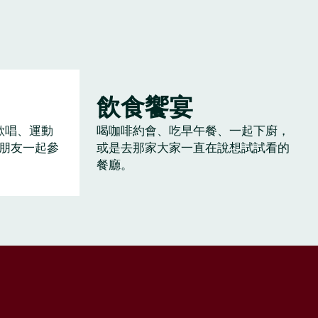
飲食饗宴
歡唱、運動
喝咖啡約會、吃早午餐、一起下廚，
朋友一起參
或是去那家大家一直在說想試試看的
餐廳。