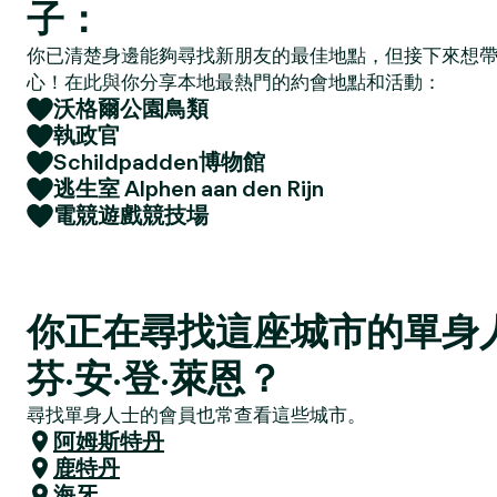
子：
你已清楚身邊能夠尋找新朋友的最佳地點，但接下來想
心！在此與你分享本地最熱門的約會地點和活動：
沃格爾公園鳥類
執政官
Schildpadden博物館
逃生室 Alphen aan den Rijn
電競遊戲競技場
你正在尋找這座城市的單身
芬·安·登·萊恩？
尋找單身人士的會員也常查看這些城市。
阿姆斯特丹
鹿特丹
海牙