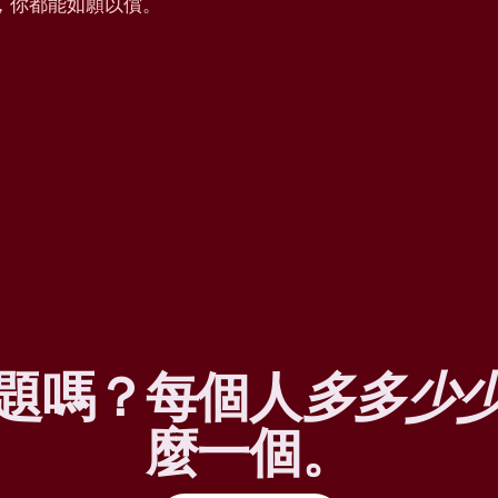
，你都能如願以償。
題嗎？每個人
多多少
麼一個。