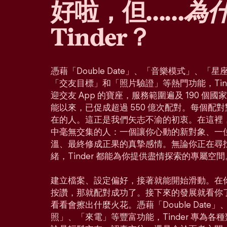
好啦，但……
為
Tinder？
憑藉「Double Date」、「音樂模式」、
「交友目標」和「照片驗證」等熱門功能，Tin
迎交友 App 的寶座，服務範圍遍及 190 個
能以來，已促成超過 550 億次配對。每個配
在的人。這正是我們矢志不渝的初衷。在這裡
中毫無交集的人：一個讓你心動的新對象、一
溫、最終修成正果的真摯感情。無論你正在尋
緒，Tinder 都能為你提供盡情探索的專屬空間
建立檔案、設定偏好，接著就能開始滑動。在
按讚，那就配對成功了。接下來的發展就看你
看看會擦出什麼火花。憑藉「Double Dat
照」、「來電」等豐富功能，Tinder 專為