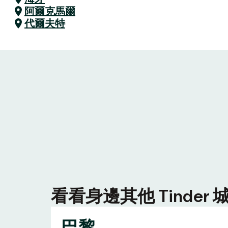
阿爾克馬爾
代爾夫特
看看身邊其他 Tinde
巴黎