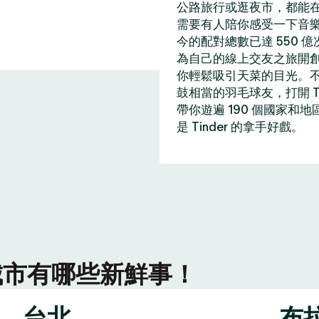
公路旅行或逛夜市，都能在 
需要有人陪你感受一下音
今的配對總數已達 550 
為自己的線上交友之旅開
你輕鬆吸引天菜的目光。
鼓相當的羽毛球友，打開 T
帶你遊遍 190 個國家和
是 Tinder 的拿手好戲。
r 城市有哪些新鮮事！
台北
布