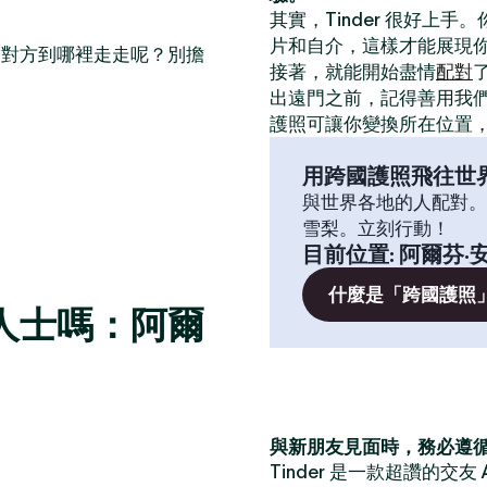
其實，Tinder 很好上手
片和自介，這樣才能展現
帶對方到哪裡走走呢？別擔
接著，就能開始盡情
配對
出遠門之前，記得善用我
護照可讓你變換所在位置
用跨國護照飛往世
與世界各地的人配對。
雪梨。立刻行動！
目前位置
:
阿爾芬·安
什麼是「跨國護照
人士嗎：阿爾
與新朋友見面時，務必遵
Tinder 是一款超讚的