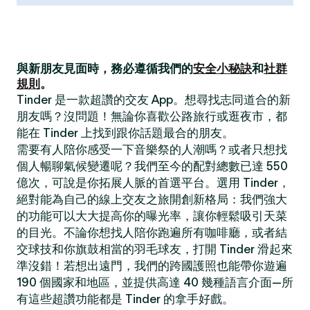
與新朋友見面時，務必遵循我們的
安全小秘訣
和
社群
規則
。
Tinder 是一款超讚的交友 App。想尋找志同道合的新
朋友嗎？沒問題！無論你喜歡公路旅行或逛夜市，都
能在 Tinder 上找到跟你話題最合的朋友。
需要有人陪你感受一下音樂祭的人潮嗎？或者只想找
個人暢聊氣候變遷呢？我們至今的配對總數已達 550
億次，可說是你拓展人脈的首選平台。選用 Tinder，
絕對能為自己的線上交友之旅開創新格局：我們強大
的功能可以大大提高你的曝光率，讓你輕鬆吸引天菜
的目光。不論你想找人陪你跑遍所有咖啡廳，或者結
交球技和你旗鼓相當的羽毛球友，打開 Tinder 滑起來
準沒錯！若想出遠門，我們的跨國護照也能帶你遊遍
190 個國家和地區，並提供高達 40 幾種語言介面—所
有這些超讚功能都是 Tinder 的拿手好戲。