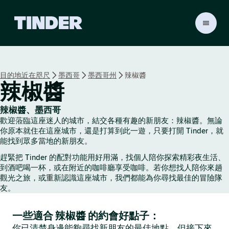
T
i
n
d
e
目的地近在咫尺
墨西哥
墨西哥州
辣椒醬
r
辣椒醬
首
頁
辣椒醬、墨西哥
歡迎蒞臨這座迷人的城市，結交各種有趣的新朋友：辣椒醬。無論
你原本就住在這座城市，還是打算到此一遊，只要打開 Tinder，就
能找到眾多當地的新朋友。
趕緊把 Tinder 的配對功能用好用滿，找個人陪你探索精彩夜生活、
到酒吧喝一杯，或在附近的咖啡廳享受咖啡。若你想找人陪你來趟
觀光之旅，或重新認識這座城市，我們都能為你尋找最佳的冒險隊
友。
一些適合 辣椒醬 的約會好點子：
你已清楚身邊能夠尋找新朋友的最佳地點，但接下來