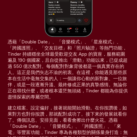
憑藉「Double Date」、「音樂模式」、「星座模式」、
「跨國護照」、「交友目標」和「照片驗證」等熱門功能，
Tinder 持續穩坐全球最受歡迎交友 App 的寶座，服務範圍
遍及 190 個國家，且自從推出「滑動」功能以來，已促成超
過 550 億次配對。每個配對對象背後都是一個真實存在的
人。這正是我們矢志不渝的初衷。在這裡，你能遇見那些原
本在生活中毫無交集的人：一個讓你心動的新對象、一位旅
伴，或是一段逐漸升溫、最終修成正果的真摯感情。無論你
正在尋找什麼，或者根本還茫無頭緒，Tinder 都能為你提供
盡情探索的專屬空間。
建立檔案、設定偏好，接著就能開始滑動。在你按讚後，如
果對方也對你按讚，那就配對成功了。接下來的發展就看你
了。傳個訊息、安排見面，看看會擦出什麼火花。憑藉
「Double Date」、「音樂模式」、「跨國護照」、「來
電」等豐富功能，Tinder 專為各種類型的關係量身打造：無