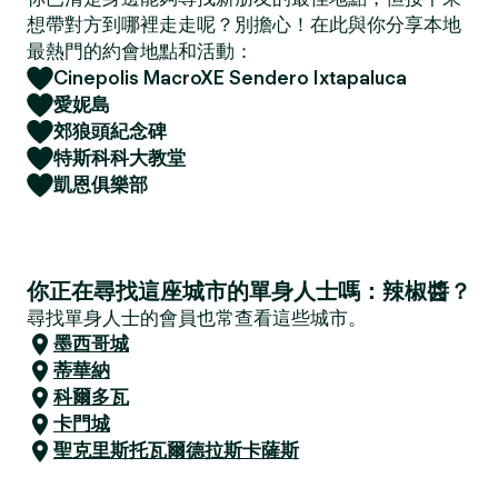
想帶對方到哪裡走走呢？別擔心！在此與你分享本地
最熱門的約會地點和活動：
Cinepolis MacroXE Sendero Ixtapaluca
愛妮島
郊狼頭紀念碑
特斯科科大教堂
凱恩俱樂部
你正在尋找這座城市的單身人士嗎：辣椒醬？
尋找單身人士的會員也常查看這些城市。
墨西哥城
蒂華納
科爾多瓦
卡門城
聖克里斯托瓦爾德拉斯卡薩斯