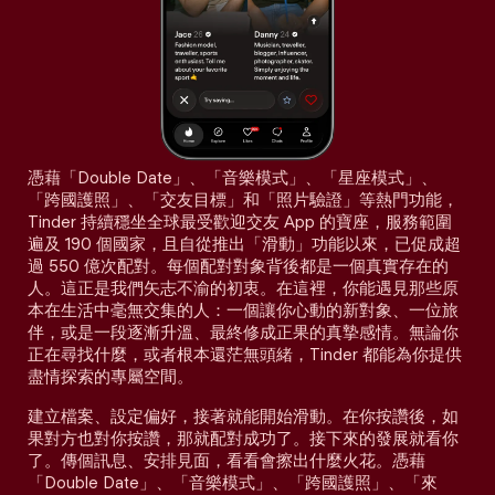
憑藉「Double Date」、「音樂模式」、「星座模式」、
「跨國護照」、「交友目標」和「照片驗證」等熱門功能，
Tinder 持續穩坐全球最受歡迎交友 App 的寶座，服務範圍
遍及 190 個國家，且自從推出「滑動」功能以來，已促成超
過 550 億次配對。每個配對對象背後都是一個真實存在的
人。這正是我們矢志不渝的初衷。在這裡，你能遇見那些原
本在生活中毫無交集的人：一個讓你心動的新對象、一位旅
伴，或是一段逐漸升溫、最終修成正果的真摯感情。無論你
正在尋找什麼，或者根本還茫無頭緒，Tinder 都能為你提供
盡情探索的專屬空間。
建立檔案、設定偏好，接著就能開始滑動。在你按讚後，如
果對方也對你按讚，那就配對成功了。接下來的發展就看你
了。傳個訊息、安排見面，看看會擦出什麼火花。憑藉
「Double Date」、「音樂模式」、「跨國護照」、「來