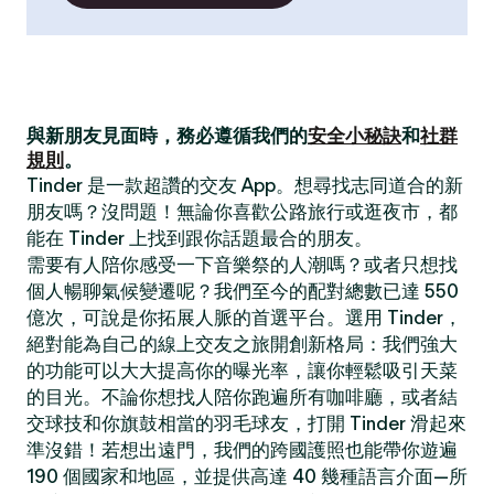
與新朋友見面時，務必遵循我們的
安全小秘訣
和
社群
規則
。
Tinder 是一款超讚的交友 App。想尋找志同道合的新
朋友嗎？沒問題！無論你喜歡公路旅行或逛夜市，都
能在 Tinder 上找到跟你話題最合的朋友。
需要有人陪你感受一下音樂祭的人潮嗎？或者只想找
個人暢聊氣候變遷呢？我們至今的配對總數已達 550
億次，可說是你拓展人脈的首選平台。選用 Tinder，
絕對能為自己的線上交友之旅開創新格局：我們強大
的功能可以大大提高你的曝光率，讓你輕鬆吸引天菜
的目光。不論你想找人陪你跑遍所有咖啡廳，或者結
交球技和你旗鼓相當的羽毛球友，打開 Tinder 滑起來
準沒錯！若想出遠門，我們的跨國護照也能帶你遊遍
190 個國家和地區，並提供高達 40 幾種語言介面—所