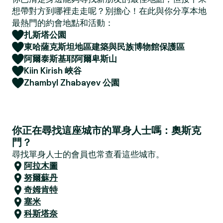
想帶對方到哪裡走走呢？別擔心！在此與你分享本地
最熱門的約會地點和活動：
扎斯塔公園
東哈薩克斯坦地區建築與民族博物館保護區
阿爾泰斯基耶阿爾卑斯山
Kiin Kirish 峽谷
Zhambyl Zhabayev 公園
你正在尋找這座城市的單身人士嗎：奧斯克
門？
尋找單身人士的會員也常查看這些城市。
阿拉木圖
努爾蘇丹
奇姆肯特
塞米
科斯塔奈