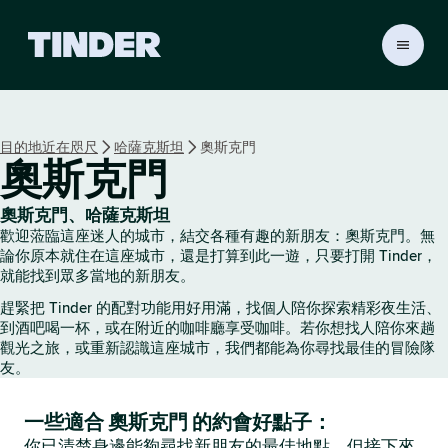
T
i
n
d
e
目的地近在咫尺
哈薩克斯坦
奧斯克門
r
奧斯克門
首
頁
奧斯克門、哈薩克斯坦
歡迎蒞臨這座迷人的城市，結交各種有趣的新朋友：奧斯克門。無
論你原本就住在這座城市，還是打算到此一遊，只要打開 Tinder，
就能找到眾多當地的新朋友。
趕緊把 Tinder 的配對功能用好用滿，找個人陪你探索精彩夜生活、
到酒吧喝一杯，或在附近的咖啡廳享受咖啡。若你想找人陪你來趟
觀光之旅，或重新認識這座城市，我們都能為你尋找最佳的冒險隊
友。
一些適合 奧斯克門 的約會好點子：
你已清楚身邊能夠尋找新朋友的最佳地點，但接下來