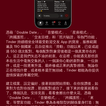
憑藉「Double Date」、「音樂模式」、「星座模式」、
「跨國護照」、「交友目標」和「照片驗證」等熱門功能，
Tinder 持續穩坐全球最受歡迎交友 App 的寶座，服務範圍
遍及 190 個國家，且自從推出「滑動」功能以來，已促成超
過 550 億次配對。每個配對對象背後都是一個真實存在的
人。這正是我們矢志不渝的初衷。在這裡，你能遇見那些原
本在生活中毫無交集的人：一個讓你心動的新對象、一位旅
伴，或是一段逐漸升溫、最終修成正果的真摯感情。無論你
正在尋找什麼，或者根本還茫無頭緒，Tinder 都能為你提供
盡情探索的專屬空間。
建立檔案、設定偏好，接著就能開始滑動。在你按讚後，如
果對方也對你按讚，那就配對成功了。接下來的發展就看你
了。傳個訊息、安排見面，看看會擦出什麼火花。憑藉
「Double Date」、「音樂模式」、「跨國護照」、「來
電」等豐富功能，Tinder 專為各種類型的關係量身打造：無