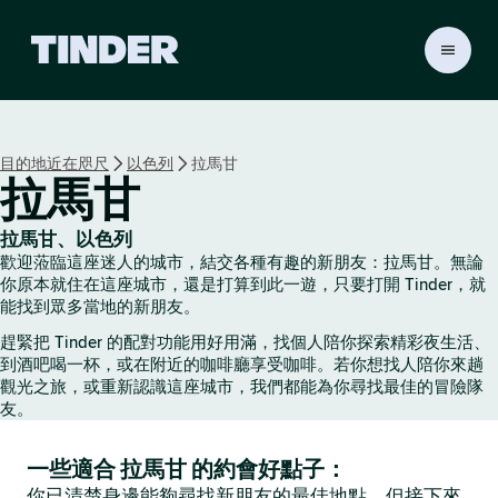
T
i
n
d
e
目的地近在咫尺
以色列
拉馬甘
r
拉馬甘
首
頁
拉馬甘、以色列
歡迎蒞臨這座迷人的城市，結交各種有趣的新朋友：拉馬甘。無論
你原本就住在這座城市，還是打算到此一遊，只要打開 Tinder，就
能找到眾多當地的新朋友。
趕緊把 Tinder 的配對功能用好用滿，找個人陪你探索精彩夜生活、
到酒吧喝一杯，或在附近的咖啡廳享受咖啡。若你想找人陪你來趟
觀光之旅，或重新認識這座城市，我們都能為你尋找最佳的冒險隊
友。
一些適合 拉馬甘 的約會好點子：
你已清楚身邊能夠尋找新朋友的最佳地點，但接下來