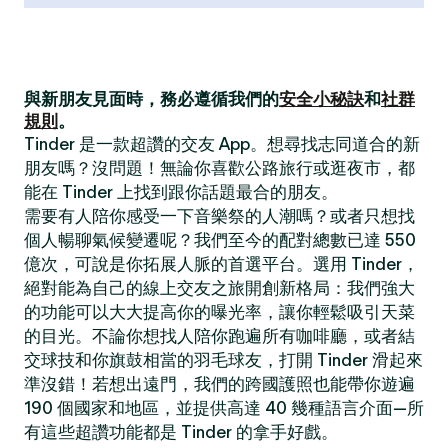
與新朋友見面時，務必遵循我們的
安全小秘訣
和
社群
規則
。
Tinder 是一款超讚的交友 App。想尋找志同道合的新
朋友嗎？沒問題！無論你喜歡公路旅行或逛夜市，都
能在 Tinder 上找到跟你話題最合的朋友。
需要有人陪你感受一下音樂祭的人潮嗎？或者只想找
個人暢聊氣候變遷呢？我們至今的配對總數已達 550
億次，可說是你拓展人脈的首選平台。選用 Tinder，
絕對能為自己的線上交友之旅開創新格局：我們強大
的功能可以大大提高你的曝光率，讓你輕鬆吸引天菜
的目光。不論你想找人陪你跑遍所有咖啡廳，或者結
交球技和你旗鼓相當的羽毛球友，打開 Tinder 滑起來
準沒錯！若想出遠門，我們的跨國護照也能帶你遊遍
190 個國家和地區，並提供高達 40 幾種語言介面—所
有這些超讚功能都是 Tinder 的拿手好戲。