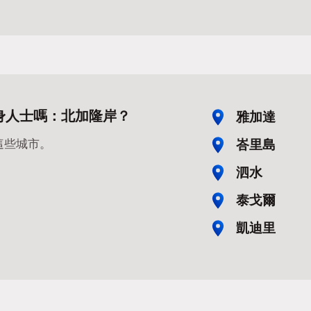
身人士嗎：北加隆岸？
雅加達
峇里島
這些城市。
泗水
泰戈爾
凱迪里