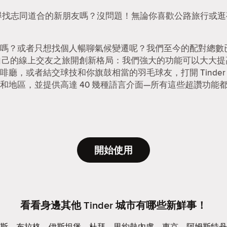
p。想尋找志同道合的新朋友嗎？沒問題！無論你喜歡公路旅行或逛夜
嗎？或者只想找個人暢聊氣候變遷呢？我們至今的配對總數已達
能為自己的線上交友之旅開創新格局：我們強大的功能可以大大
廳，或者結交球技和你旗鼓相當的羽毛球友，打開 Tinde
和地區，並提供高達 40 幾種語言介面—所有這些超讚功能都是 
開始使用
看看身邊其他 Tinder 城市有哪些新鮮事！
斯
布拉格
伊斯坦堡
杜拜
里約熱內盧
東京
阿姆斯特丹