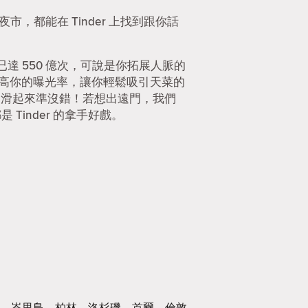
市，都能在 Tinder 上找到跟你話
 550 億次，可說是你拓展人脈的
提高你的曝光率，讓你輕鬆吸引天菜的
r 滑起來準沒錯！若想出遠門，我們
Tinder 的拿手好戲。
峇里島
柏林
洛杉磯
首爾
倫敦