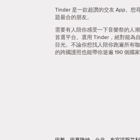
Tinder 是一款超讚的交友 Ap
題最合的朋友。
需要有人陪你感受一下音樂祭的人潮
首選平台。選用 Tinder，絕對
目光。不論你想找人陪你跑遍所有咖啡
的跨國護照也能帶你遊遍 190 個國家
巴黎
巴賽隆納
台北
布宜諾斯艾利