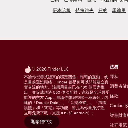
哥本哈根
特拉維夫
紐約
馬德里
法務
© 2026 Tinder LLC
隱私
不論你想尋找認真的穩定關係、輕鬆的互動，或
是目前還沒頭緒，Tinder 都是你可以開始建立真
消費者健
實交流的地方。該應用目前已在 190 個國家推
出，並促成超過 550 億次配對，這就是全球最受
條款
歡迎的交友 App。無論你想尋找哪一種緣分，內
建的「Double Date」、「音樂模式」、「跨國
Cookie 
護照」和「來電」等功能，皆是為你量身打造。
立即免費下載（支援 iOS 和 Android）。
智慧財產
繁體中文
社群規範