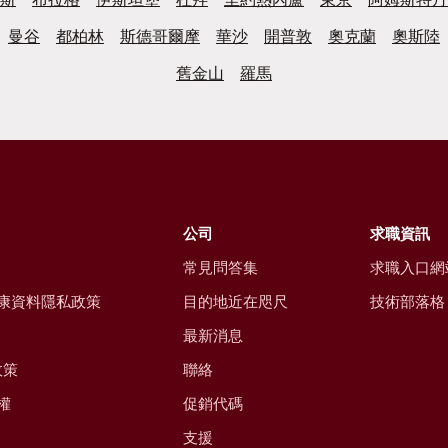
曼谷
都柏林
斯德哥爾摩
華沙
開普敦
奧克蘭
奧斯陸
舊金山
羅馬
公司
求職資訊
常見問答集
求職入口網
康資料隱私政策
目的地近在咫尺
技術部落格
最新消息
政策
聯絡
權
促銷代碼
支援