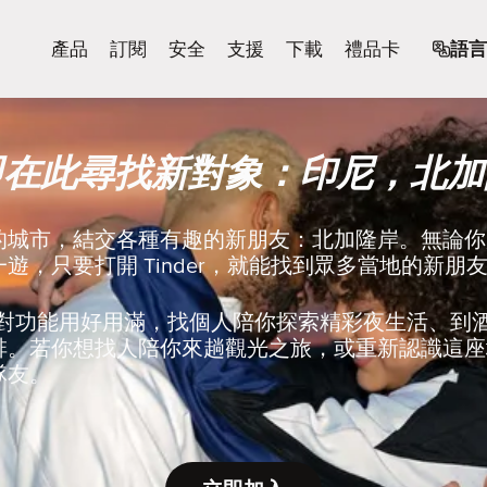
產品
訂閱
安全
支援
下載
禮品卡
語言
即在此尋找新對象：印尼，北加
的城市，結交各種有趣的新朋友：北加隆岸。無論你
遊，只要打開 Tinder，就能找到眾多當地的新朋
r 的配對功能用好用滿，找個人陪你探索精彩夜生活、
啡。若你想找人陪你來趟觀光之旅，或重新認識這座
隊友。