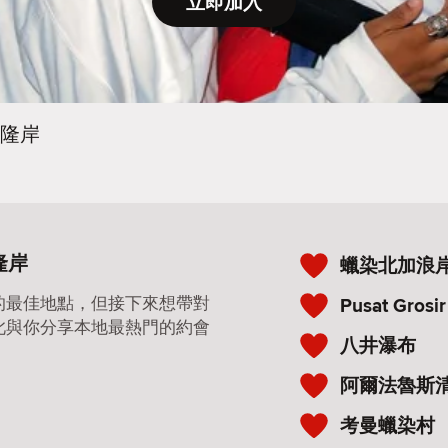
立即加入
隆岸
隆岸
蠟染北加浪
的最佳地點，但接下來想帶對
Pusat Grosir
此與你分享本地最熱門的約會
八井瀑布
阿爾法魯斯
考曼蠟染村