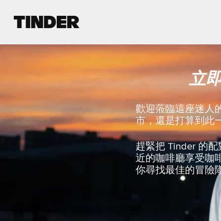
T
i
n
d
e
立
r
首
頁
歡迎蒞臨這座迷人
市，還是打算到此一
趕緊把 Tinde
近的咖啡廳享受咖
你尋找最佳的冒險