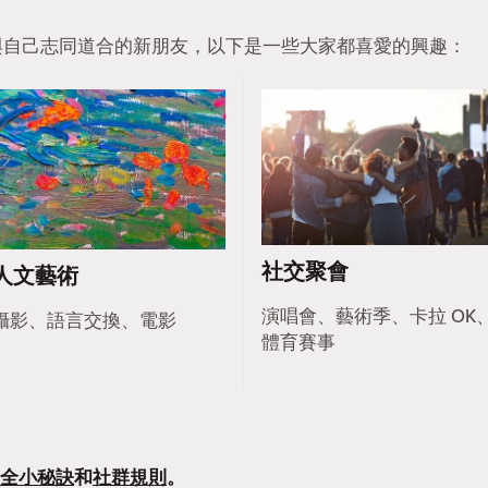
找到與自己志同道合的新朋友，以下是一些大家都喜愛的興趣：
社交聚會
人文藝術
演唱會、藝術季、卡拉 OK
攝影、語言交換、電影
體育賽事
全小秘訣
和
社群規則
。