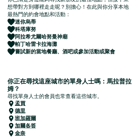
想帶對方到哪裡走走呢？別擔心！在此與你分享本地
最熱門的約會地點和活動：
迷你烏蒂
科塔庫努
阿拉希尤爾哈努曼神廟
帕丁哈雷卡拉海灘
嘗試新的當地餐廳、酒吧或參加活動或聚會
你正在尋找這座城市的單身人士嗎：馬拉普拉
姆？
尋找單身人士的會員也常查看這些城市。
孟買
德里
班加羅爾
加爾各答
金奈