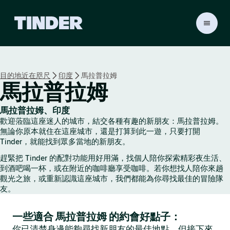
T
i
n
d
e
目的地近在咫尺
印度
馬拉普拉姆
r
馬拉普拉姆
首
頁
馬拉普拉姆、印度
歡迎蒞臨這座迷人的城市，結交各種有趣的新朋友：馬拉普拉姆。
無論你原本就住在這座城市，還是打算到此一遊，只要打開
Tinder，就能找到眾多當地的新朋友。
趕緊把 Tinder 的配對功能用好用滿，找個人陪你探索精彩夜生活、
到酒吧喝一杯，或在附近的咖啡廳享受咖啡。若你想找人陪你來趟
觀光之旅，或重新認識這座城市，我們都能為你尋找最佳的冒險隊
友。
一些適合 馬拉普拉姆 的約會好點子：
你已清楚身邊能夠尋找新朋友的最佳地點，但接下來