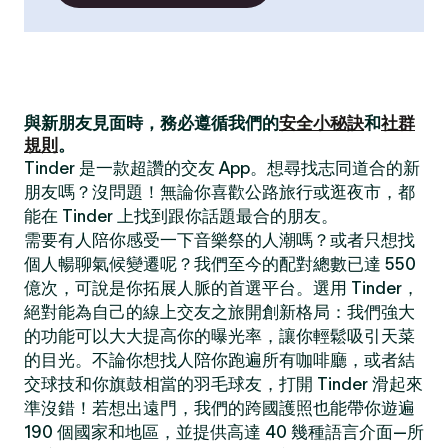
與新朋友見面時，務必遵循我們的
安全小秘訣
和
社群
規則
。
Tinder 是一款超讚的交友 App。想尋找志同道合的新
朋友嗎？沒問題！無論你喜歡公路旅行或逛夜市，都
能在 Tinder 上找到跟你話題最合的朋友。
需要有人陪你感受一下音樂祭的人潮嗎？或者只想找
個人暢聊氣候變遷呢？我們至今的配對總數已達 550
億次，可說是你拓展人脈的首選平台。選用 Tinder，
絕對能為自己的線上交友之旅開創新格局：我們強大
的功能可以大大提高你的曝光率，讓你輕鬆吸引天菜
的目光。不論你想找人陪你跑遍所有咖啡廳，或者結
交球技和你旗鼓相當的羽毛球友，打開 Tinder 滑起來
準沒錯！若想出遠門，我們的跨國護照也能帶你遊遍
190 個國家和地區，並提供高達 40 幾種語言介面—所