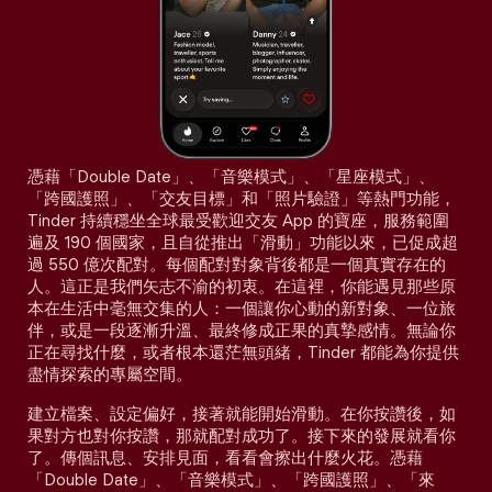
憑藉「Double Date」、「音樂模式」、「星座模式」、
「跨國護照」、「交友目標」和「照片驗證」等熱門功能，
Tinder 持續穩坐全球最受歡迎交友 App 的寶座，服務範圍
遍及 190 個國家，且自從推出「滑動」功能以來，已促成超
過 550 億次配對。每個配對對象背後都是一個真實存在的
人。這正是我們矢志不渝的初衷。在這裡，你能遇見那些原
本在生活中毫無交集的人：一個讓你心動的新對象、一位旅
伴，或是一段逐漸升溫、最終修成正果的真摯感情。無論你
正在尋找什麼，或者根本還茫無頭緒，Tinder 都能為你提供
盡情探索的專屬空間。
建立檔案、設定偏好，接著就能開始滑動。在你按讚後，如
果對方也對你按讚，那就配對成功了。接下來的發展就看你
了。傳個訊息、安排見面，看看會擦出什麼火花。憑藉
「Double Date」、「音樂模式」、「跨國護照」、「來