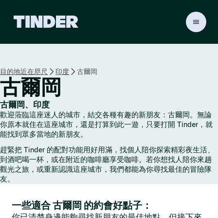
T
i
n
d
e
目的地近在咫尺
印度
古爾岡
r
古爾岡
首
頁
古爾岡、印度
歡迎蒞臨這座迷人的城市，結交各種有趣的新朋友：古爾岡。無論
你原本就住在這座城市，還是打算到此一遊，只要打開 Tinder，就
能找到眾多當地的新朋友。
趕緊把 Tinder 的配對功能用好用滿，找個人陪你探索精彩夜生活、
到酒吧喝一杯，或在附近的咖啡廳享受咖啡。若你想找人陪你來趟
觀光之旅，或重新認識這座城市，我們都能為你尋找最佳的冒險隊
友。
一些適合 古爾岡 的約會好點子：
你已清楚身邊能夠尋找新朋友的最佳地點，但接下來