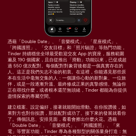
憑藉「Double Date」、「音樂模式」、「星座模式」、
「跨國護照」、「交友目標」和「照片驗證」等熱門功能，
Tinder 持續穩坐全球最受歡迎交友 App 的寶座，服務範圍
遍及 190 個國家，且自從推出「滑動」功能以來，已促成超
過 550 億次配對。每個配對對象背後都是一個真實存在的
人。這正是我們矢志不渝的初衷。在這裡，你能遇見那些原
本在生活中毫無交集的人：一個讓你心動的新對象、一位旅
伴，或是一段逐漸升溫、最終修成正果的真摯感情。無論你
正在尋找什麼，或者根本還茫無頭緒，Tinder 都能為你提供
盡情探索的專屬空間。
建立檔案、設定偏好，接著就能開始滑動。在你按讚後，如
果對方也對你按讚，那就配對成功了。接下來的發展就看你
了。傳個訊息、安排見面，看看會擦出什麼火花。憑藉
「Double Date」、「音樂模式」、「跨國護照」、「來
電」等豐富功能，Tinder 專為各種類型的關係量身打造：無