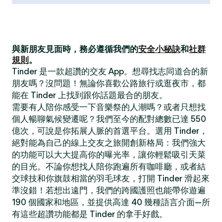
與新朋友見面時，務必遵循我們的
安全小秘訣
和
社群
規則
。
Tinder 是一款超讚的交友 App。想尋找志同道合的新
朋友嗎？沒問題！無論你喜歡公路旅行或逛夜市，都
能在 Tinder 上找到跟你話題最合的朋友。
需要有人陪你感受一下音樂祭的人潮嗎？或者只想找
個人暢聊氣候變遷呢？我們至今的配對總數已達 550
億次，可說是你拓展人脈的首選平台。選用 Tinder，
絕對能為自己的線上交友之旅開創新格局：我們強大
的功能可以大大提高你的曝光率，讓你輕鬆吸引天菜
的目光。不論你想找人陪你跑遍所有咖啡廳，或者結
交球技和你旗鼓相當的羽毛球友，打開 Tinder 滑起來
準沒錯！若想出遠門，我們的跨國護照也能帶你遊遍
190 個國家和地區，並提供高達 40 幾種語言介面—所
有這些超讚功能都是 Tinder 的拿手好戲。