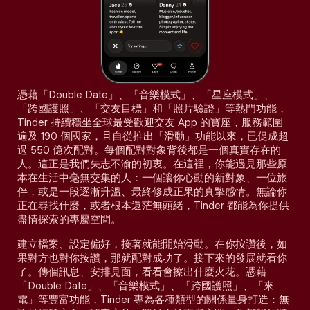
憑藉「Double Date」、「音樂模式」、「星座模式」、
「跨國護照」、「交友目標」和「照片驗證」等熱門功能，
Tinder 持續穩坐全球最受歡迎交友 App 的寶座，服務範圍
遍及 190 個國家，且自從推出「滑動」功能以來，已促成超
過 550 億次配對。每個配對對象背後都是一個真實存在的
人。這正是我們矢志不渝的初衷。在這裡，你能遇見那些原
本在生活中毫無交集的人：一個讓你心動的新對象、一位旅
伴，或是一段逐漸升溫、最終修成正果的真摯感情。無論你
正在尋找什麼，或者根本還茫無頭緒，Tinder 都能為你提供
盡情探索的專屬空間。
建立檔案、設定偏好，接著就能開始滑動。在你按讚後，如
果對方也對你按讚，那就配對成功了。接下來的發展就看你
了。傳個訊息、安排見面，看看會擦出什麼火花。憑藉
「Double Date」、「音樂模式」、「跨國護照」、「來
電」等豐富功能，Tinder 專為各種類型的關係量身打造：無