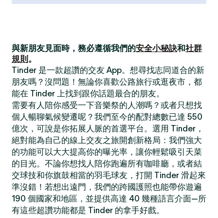
與新朋友見面時，務必遵循我們的
安全小秘訣
和
社群
規則
。
Tinder 是一款超讚的交友 App。想尋找志同道合的新
朋友嗎？沒問題！無論你喜歡公路旅行或逛夜市，都
能在 Tinder 上找到跟你話題最合的朋友。
需要有人陪你感受一下音樂祭的人潮嗎？或者只想找
個人暢聊氣候變遷呢？我們至今的配對總數已達 550
億次，可說是你拓展人脈的首選平台。選用 Tinder，
絕對能為自己的線上交友之旅開創新格局：我們強大
的功能可以大大提高你的曝光率，讓你輕鬆吸引天菜
的目光。不論你想找人陪你跑遍所有咖啡廳，或者結
交球技和你旗鼓相當的羽毛球友，打開 Tinder 滑起來
準沒錯！若想出遠門，我們的跨國護照也能帶你遊遍
190 個國家和地區，並提供高達 40 幾種語言介面—所
有這些超讚功能都是 Tinder 的拿手好戲。