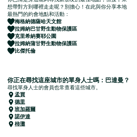
想帶對方到哪裡走走呢？別擔心！在此與你分享本地
最熱門的約會地點和活動：
梅格納德薩哈天文館
拉姆納巴甘野生動物保護區
克里希納賽耶公園
拉姆納蒲甘野生動物保護區
比傑托倫
你正在尋找這座城市的單身人士嗎：巴達曼？
尋找單身人士的會員也常查看這些城市。
孟買
德里
班加羅爾
諾伊達
柿灘