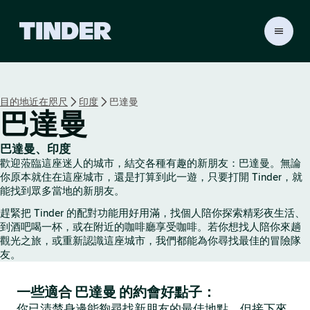
T
i
n
d
e
目的地近在咫尺
印度
巴達曼
r
巴達曼
首
頁
巴達曼、印度
歡迎蒞臨這座迷人的城市，結交各種有趣的新朋友：巴達曼。無論
你原本就住在這座城市，還是打算到此一遊，只要打開 Tinder，就
能找到眾多當地的新朋友。
趕緊把 Tinder 的配對功能用好用滿，找個人陪你探索精彩夜生活、
到酒吧喝一杯，或在附近的咖啡廳享受咖啡。若你想找人陪你來趟
觀光之旅，或重新認識這座城市，我們都能為你尋找最佳的冒險隊
友。
一些適合 巴達曼 的約會好點子：
你已清楚身邊能夠尋找新朋友的最佳地點，但接下來