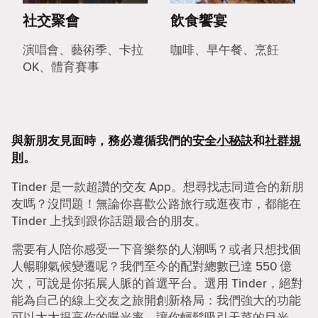
社交聚會
飲食饗宴
演唱會、藝術季、卡拉
咖啡、早午餐、烹飪
OK、體育賽事
與新朋友見面時，務必遵循我們的
安全小秘訣
和
社群規
則
。
Tinder 是一款超讚的交友 App。想尋找志同道合的新朋
友嗎？沒問題！無論你喜歡公路旅行或逛夜市，都能在
Tinder 上找到跟你話題最合的朋友。
需要有人陪你感受一下音樂祭的人潮嗎？或者只想找個
人暢聊氣候變遷呢？我們至今的配對總數已達 550 億
次，可說是你拓展人脈的首選平台。選用 Tinder，絕對
能為自己的線上交友之旅開創新格局：我們強大的功能
可以大大提高你的曝光率，讓你輕鬆吸引天菜的目光。