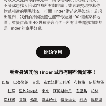
不論你想找人陪你跑遍所有咖啡廳，或者結交球技和你
旗鼓相當的羽毛球友，打開 Tinder 滑起來準沒錯！若想
出遠門，我們的跨國護照也能帶你遊遍 190 個國家和地
區，並提供高達 40 幾種語言介面—所有這些超讚功能都
是 Tinder 的拿手好戲。
開始使用
看看身邊其他 Tinder 城市有哪些新鮮事！
巴黎
巴賽隆納
台北
布宜諾斯艾利斯
布拉格
伊斯坦堡
杜拜
里約熱內盧
東京
阿姆斯特丹
峇里島
柏林
洛杉磯
首爾
倫敦
哥本哈根
特拉維夫
紐約
馬德里