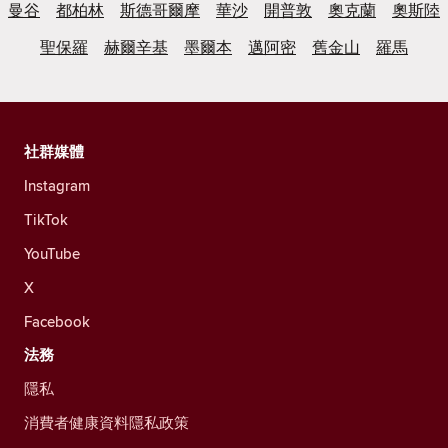
曼谷
都柏林
斯德哥爾摩
華沙
開普敦
奧克蘭
奧斯陸
聖保羅
赫爾辛基
墨爾本
邁阿密
舊金山
羅馬
社群媒體
Instagram
TikTok
YouTube
X
Facebook
法務
隱私
消費者健康資料隱私政策