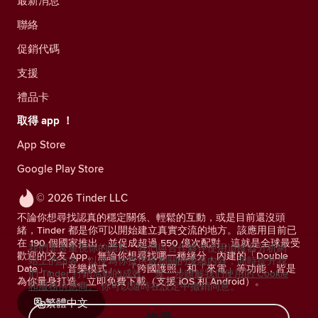
最新消息
聯絡
促銷代碼
支援
禮品卡
取得 app ！
App Store
Google Play Store
© 2026 Tinder LLC
不論你想尋找認真的穩定關係、輕鬆的互動，或是目前還沒頭
緒，Tinder 都是你可以開始建立真實交流的地方。該應用目前已
在 190 個國家推出，並促成超過 550 億次配對，這就是全球最受
我們非常重視你的隱私。我們與合作夥伴使用追蹤器分析網
歡迎的交友 App。無論你想尋找哪一種緣分，內建的「Double
站上的訪客，以便為你提供最相關的優惠內容，同時提升我
Date」、「音樂模式」、「跨國護照」和「來電」等功能，皆是
們 Tinder 行銷活動的成效。
進一步瞭解我們使用的 Cookie
為你量身打造。立即免費下載（支援 iOS 和 Android）。
和服務供應商。
你可以隨時在設定中撤銷同意。
繁體中文