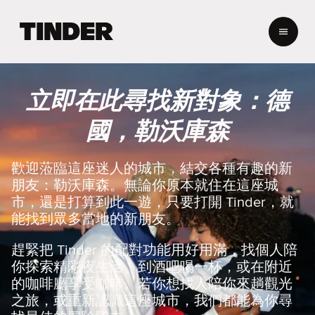
T
i
n
d
e
立即在此尋找新對象：德
r
首
國，勒沃庫森
頁
歡迎蒞臨這座迷人的城市，結交各種有趣的新
朋友：勒沃庫森。無論你原本就住在這座城
市，還是打算到此一遊，只要打開 Tinder，就
能找到眾多當地的新朋友。
趕緊把 Tinder 的配對功能用好用滿，找個人陪
你探索精彩夜生活、到酒吧喝一杯，或在附近
的咖啡廳享受咖啡。若你想找人陪你來趟觀光
之旅，或重新認識這座城市，我們都能為你尋