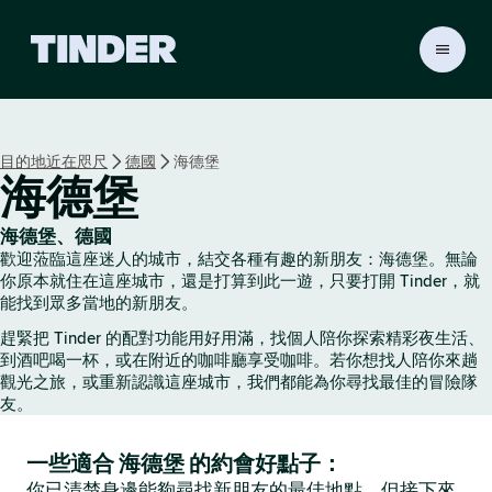
T
i
n
d
e
目的地近在咫尺
德國
海德堡
r
海德堡
首
頁
海德堡、德國
歡迎蒞臨這座迷人的城市，結交各種有趣的新朋友：海德堡。無論
你原本就住在這座城市，還是打算到此一遊，只要打開 Tinder，就
能找到眾多當地的新朋友。
趕緊把 Tinder 的配對功能用好用滿，找個人陪你探索精彩夜生活、
到酒吧喝一杯，或在附近的咖啡廳享受咖啡。若你想找人陪你來趟
觀光之旅，或重新認識這座城市，我們都能為你尋找最佳的冒險隊
友。
一些適合 海德堡 的約會好點子：
你已清楚身邊能夠尋找新朋友的最佳地點，但接下來