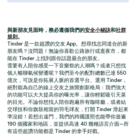
與新朋友見面時，務必遵循我們的
安全小秘訣
和
社群
規則
。
Tinder 是一款超讚的交友 App。想尋找志同道合的新
朋友嗎？沒問題！無論你喜歡公路旅行或逛夜市，都
能在 Tinder 上找到跟你話題最合的朋友。
需要有人陪你感受一下音樂祭的人潮嗎？或者只想找
個人暢聊氣候變遷呢？我們至今的配對總數已達 550
億次，可說是你拓展人脈的首選平台。選用 Tinder，
絕對能為自己的線上交友之旅開創新格局：我們強大
的功能可以大大提高你的曝光率，讓你輕鬆吸引天菜
的目光。不論你想找人陪你跑遍所有咖啡廳，或者結
交球技和你旗鼓相當的羽毛球友，打開 Tinder 滑起來
準沒錯！若想出遠門，我們的跨國護照也能帶你遊遍
190 個國家和地區，並提供高達 40 幾種語言介面—所
有這些超讚功能都是 Tinder 的拿手好戲。