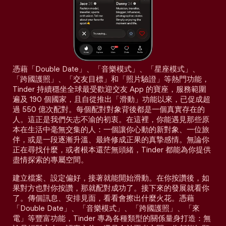
憑藉「Double Date」、「音樂模式」、「星座模式」、
「跨國護照」、「交友目標」和「照片驗證」等熱門功能，
Tinder 持續穩坐全球最受歡迎交友 App 的寶座，服務範圍
遍及 190 個國家，且自從推出「滑動」功能以來，已促成超
過 550 億次配對。每個配對對象背後都是一個真實存在的
人。這正是我們矢志不渝的初衷。在這裡，你能遇見那些原
本在生活中毫無交集的人：一個讓你心動的新對象、一位旅
伴，或是一段逐漸升溫、最終修成正果的真摯感情。無論你
正在尋找什麼，或者根本還茫無頭緒，Tinder 都能為你提供
盡情探索的專屬空間。
建立檔案、設定偏好，接著就能開始滑動。在你按讚後，如
果對方也對你按讚，那就配對成功了。接下來的發展就看你
了。傳個訊息、安排見面，看看會擦出什麼火花。憑藉
「Double Date」、「音樂模式」、「跨國護照」、「來
電」等豐富功能，Tinder 專為各種類型的關係量身打造：無