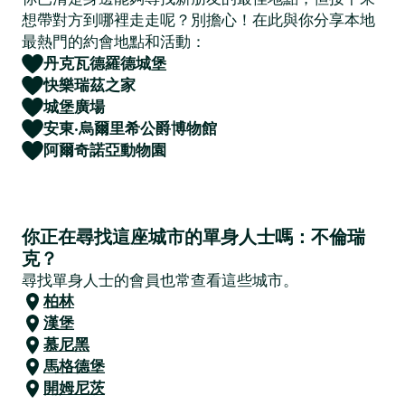
想帶對方到哪裡走走呢？別擔心！在此與你分享本地
最熱門的約會地點和活動：
丹克瓦德羅德城堡
快樂瑞茲之家
城堡廣場
安東·烏爾里希公爵博物館
阿爾奇諾亞動物園
你正在尋找這座城市的單身人士嗎：不倫瑞
克？
尋找單身人士的會員也常查看這些城市。
柏林
漢堡
慕尼黑
馬格德堡
開姆尼茨