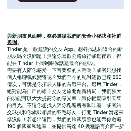
與新朋友見面時，務必遵循我們的
安全小秘訣
和
社群
規則
。
Tinder 是一款超讚的交友 App。想尋找志同道合的新
朋友嗎？沒問題！無論你喜歡公路旅行或逛夜市，都
能在 Tinder 上找到跟你話題最合的朋友。
需要有人陪你感受一下音樂祭的人潮嗎？或者只想找
個人暢聊氣候變遷呢？我們至今的配對總數已達 550
億次，可說是你拓展人脈的首選平台。選用 Tinder，
絕對能為自己的線上交友之旅開創新格局：我們強大
的功能可以大大提高你的曝光率，讓你輕鬆吸引天菜
的目光。不論你想找人陪你跑遍所有咖啡廳，或者結
交球技和你旗鼓相當的羽毛球友，打開 Tinder 滑起來
準沒錯！若想出遠門，我們的跨國護照也能帶你遊遍
190 個國家和地區，並提供高達 40 幾種語言介面—所