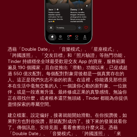
憑藉「Double Date」、「音樂模式」、「星座模式」、
「跨國護照」、「交友目標」和「照片驗證」等熱門功能，
Tinder 持續穩坐全球最受歡迎交友 App 的寶座，服務範圍
遍及 190 個國家，且自從推出「滑動」功能以來，已促成超
過 550 億次配對。每個配對對象背後都是一個真實存在的
人。這正是我們矢志不渝的初衷。在這裡，你能遇見那些原
本在生活中毫無交集的人：一個讓你心動的新對象、一位旅
伴，或是一段逐漸升溫、最終修成正果的真摯感情。無論你
正在尋找什麼，或者根本還茫無頭緒，Tinder 都能為你提供
盡情探索的專屬空間。
建立檔案、設定偏好，接著就能開始滑動。在你按讚後，如
果對方也對你按讚，那就配對成功了。接下來的發展就看你
了。傳個訊息、安排見面，看看會擦出什麼火花。憑藉
「Double Date」、「音樂模式」、「跨國護照」、「來