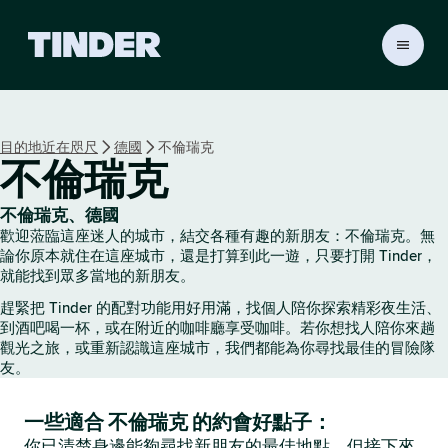
T
i
n
d
e
目的地近在咫尺
德國
不倫瑞克
r
不倫瑞克
首
頁
不倫瑞克、德國
歡迎蒞臨這座迷人的城市，結交各種有趣的新朋友：不倫瑞克。無
論你原本就住在這座城市，還是打算到此一遊，只要打開 Tinder，
就能找到眾多當地的新朋友。
趕緊把 Tinder 的配對功能用好用滿，找個人陪你探索精彩夜生活、
到酒吧喝一杯，或在附近的咖啡廳享受咖啡。若你想找人陪你來趟
觀光之旅，或重新認識這座城市，我們都能為你尋找最佳的冒險隊
友。
一些適合 不倫瑞克 的約會好點子：
你已清楚身邊能夠尋找新朋友的最佳地點，但接下來