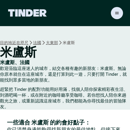
T
i
n
d
e
目的地近在咫尺
法國
大東部
米盧斯
r
米盧斯
首
頁
米盧斯、法國
歡迎蒞臨這座迷人的城市，結交各種有趣的新朋友：米盧斯。無論
你原本就住在這座城市，還是打算到此一遊，只要打開 Tinder，就
能找到眾多當地的新朋友。
趕緊把 Tinder 的配對功能用好用滿，找個人陪你探索精彩夜生活、
到酒吧喝一杯，或在附近的咖啡廳享受咖啡。若你想找人陪你來趟
觀光之旅，或重新認識這座城市，我們都能為你尋找最佳的冒險隊
友。
一些適合 米盧斯 的約會好點子：
你已清楚身邊能夠尋找新朋友的最佳地點，但接下來