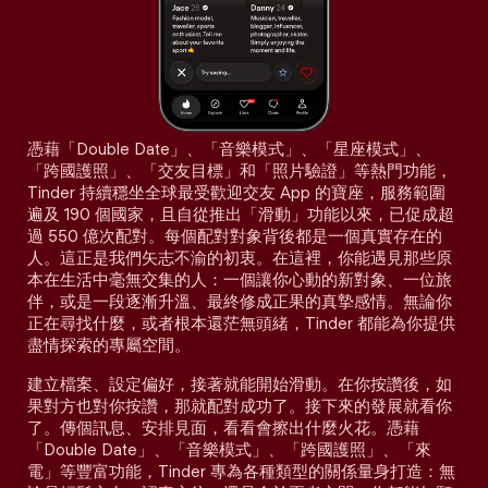
憑藉「Double Date」、「音樂模式」、「星座模式」、
「跨國護照」、「交友目標」和「照片驗證」等熱門功能，
Tinder 持續穩坐全球最受歡迎交友 App 的寶座，服務範圍
遍及 190 個國家，且自從推出「滑動」功能以來，已促成超
過 550 億次配對。每個配對對象背後都是一個真實存在的
人。這正是我們矢志不渝的初衷。在這裡，你能遇見那些原
本在生活中毫無交集的人：一個讓你心動的新對象、一位旅
伴，或是一段逐漸升溫、最終修成正果的真摯感情。無論你
正在尋找什麼，或者根本還茫無頭緒，Tinder 都能為你提供
盡情探索的專屬空間。
建立檔案、設定偏好，接著就能開始滑動。在你按讚後，如
果對方也對你按讚，那就配對成功了。接下來的發展就看你
了。傳個訊息、安排見面，看看會擦出什麼火花。憑藉
「Double Date」、「音樂模式」、「跨國護照」、「來
電」等豐富功能，Tinder 專為各種類型的關係量身打造：無