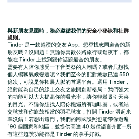
與新朋友見面時，務必遵循我們的
安全小秘訣
和
社群
規則
。
Tinder 是一款超讚的交友 App。想尋找志同道合的新
朋友嗎？沒問題！無論你喜歡公路旅行或逛夜市，都
能在 Tinder 上找到跟你話題最合的朋友。
需要有人陪你感受一下音樂祭的人潮嗎？或者只想找
個人暢聊氣候變遷呢？我們至今的配對總數已達 550
億次，可說是你拓展人脈的首選平台。選用 Tinder，
絕對能為自己的線上交友之旅開創新格局：我們強大
的功能可以大大提高你的曝光率，讓你輕鬆吸引天菜
的目光。不論你想找人陪你跑遍所有咖啡廳，或者結
交球技和你旗鼓相當的羽毛球友，打開 Tinder 滑起來
準沒錯！若想出遠門，我們的跨國護照也能帶你遊遍
190 個國家和地區，並提供高達 40 幾種語言介面—所
有這些超讚功能都是 Tinder 的拿手好戲。