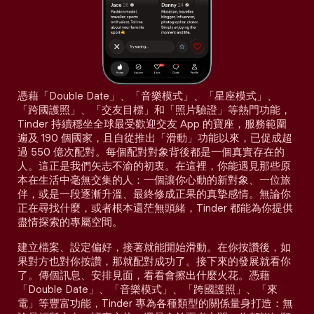
憑藉「Double Date」、「音樂模式」、「星座模式」、
「跨國護照」、「交友目標」和「照片驗證」等熱門功能，
Tinder 持續穩坐全球最受歡迎交友 App 的寶座，服務範圍
遍及 190 個國家，且自從推出「滑動」功能以來，已促成超
過 550 億次配對。每個配對對象背後都是一個真實存在的
人。這正是我們矢志不渝的初衷。在這裡，你能遇見那些原
本在生活中毫無交集的人：一個讓你心動的新對象、一位旅
伴，或是一段逐漸升溫、最終修成正果的真摯感情。無論你
正在尋找什麼，或者根本還茫無頭緒，Tinder 都能為你提供
盡情探索的專屬空間。
建立檔案、設定偏好，接著就能開始滑動。在你按讚後，如
果對方也對你按讚，那就配對成功了。接下來的發展就看你
了。傳個訊息、安排見面，看看會擦出什麼火花。憑藉
「Double Date」、「音樂模式」、「跨國護照」、「來
電」等豐富功能，Tinder 專為各種類型的關係量身打造：無