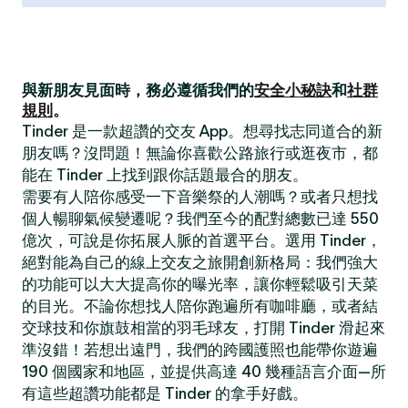
與新朋友見面時，務必遵循我們的
安全小秘訣
和
社群
規則
。
Tinder 是一款超讚的交友 App。想尋找志同道合的新
朋友嗎？沒問題！無論你喜歡公路旅行或逛夜市，都
能在 Tinder 上找到跟你話題最合的朋友。
需要有人陪你感受一下音樂祭的人潮嗎？或者只想找
個人暢聊氣候變遷呢？我們至今的配對總數已達 550
億次，可說是你拓展人脈的首選平台。選用 Tinder，
絕對能為自己的線上交友之旅開創新格局：我們強大
的功能可以大大提高你的曝光率，讓你輕鬆吸引天菜
的目光。不論你想找人陪你跑遍所有咖啡廳，或者結
交球技和你旗鼓相當的羽毛球友，打開 Tinder 滑起來
準沒錯！若想出遠門，我們的跨國護照也能帶你遊遍
190 個國家和地區，並提供高達 40 幾種語言介面—所
有這些超讚功能都是 Tinder 的拿手好戲。