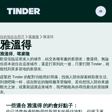
T
i
n
d
e
目的地近在咫尺
喀麥隆
雅溫得
r
雅溫得
首
頁
雅溫得、喀麥隆
歡迎蒞臨這座迷人的城市，結交各種有趣的新朋友：雅溫得。無論
你原本就住在這座城市，還是打算到此一遊，只要打開 Tinder，就
能找到眾多當地的新朋友。
趕緊把 Tinder 的配對功能用好用滿，找個人陪你探索精彩夜生活、
到酒吧喝一杯，或在附近的咖啡廳享受咖啡。若你想找人陪你來趟
觀光之旅，或重新認識這座城市，我們都能為你尋找最佳的冒險隊
友。
一些適合 雅溫得 的約會好點子：
你已清楚身邊能夠尋找新朋友的最佳地點，但接下來