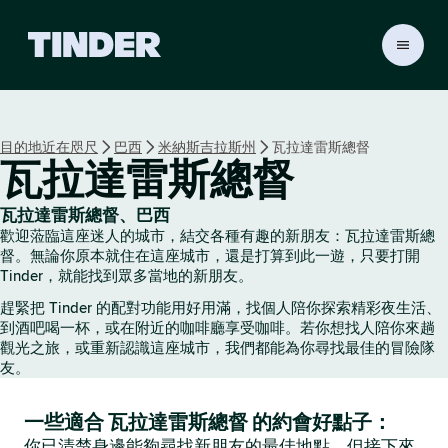
T
i
n
d
e
目的地近在咫尺
巴西
米納斯吉拉斯州
瓦拉達雷斯總督
r
瓦拉達雷斯總督
首
頁
瓦拉達雷斯總督、巴西
歡迎蒞臨這座迷人的城市，結交各種有趣的新朋友：瓦拉達雷斯總
督。無論你原本就住在這座城市，還是打算到此一遊，只要打開
Tinder，就能找到眾多當地的新朋友。
趕緊把 Tinder 的配對功能用好用滿，找個人陪你探索精彩夜生活、
到酒吧喝一杯，或在附近的咖啡廳享受咖啡。若你想找人陪你來趟
觀光之旅，或重新認識這座城市，我們都能為你尋找最佳的冒險隊
友。
一些適合 瓦拉達雷斯總督 的約會好點子：
你已清楚身邊能夠尋找新朋友的最佳地點，但接下來