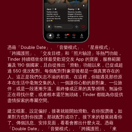
憑藉「Double Date」、「音樂模式」、「星座模式」、
「跨國護照」、「交友目標」和「照片驗證」等熱門功能，
Tinder 持續穩坐全球最受歡迎交友 App 的寶座，服務範圍
遍及 190 個國家，且自從推出「滑動」功能以來，已促成超
過 550 億次配對。每個配對對象背後都是一個真實存在的
人。這正是我們矢志不渝的初衷。在這裡，你能遇見那些原
本在生活中毫無交集的人：一個讓你心動的新對象、一位旅
伴，或是一段逐漸升溫、最終修成正果的真摯感情。無論你
正在尋找什麼，或者根本還茫無頭緒，Tinder 都能為你提供
盡情探索的專屬空間。
建立檔案、設定偏好，接著就能開始滑動。在你按讚後，如
果對方也對你按讚，那就配對成功了。接下來的發展就看你
了。傳個訊息、安排見面，看看會擦出什麼火花。憑藉
「Double Date」、「音樂模式」、「跨國護照」、「來