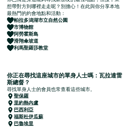
想帶對方到哪裡走走呢？別擔心！在此與你分享本地
最熱門的約會地點和活動：
帕拉多潟湖市立自然公園
市博物館
阿勞霍斯島
滑翔傘坡道
利馬聖羅莎教堂
你正在尋找這座城市的單身人士嗎：瓦拉達雷
斯總督？
尋找單身人士的會員也常查看這些城市。
聖保羅
里約熱內盧
巴西利亞
福斯杜伊瓜蘇
巴魯埃里