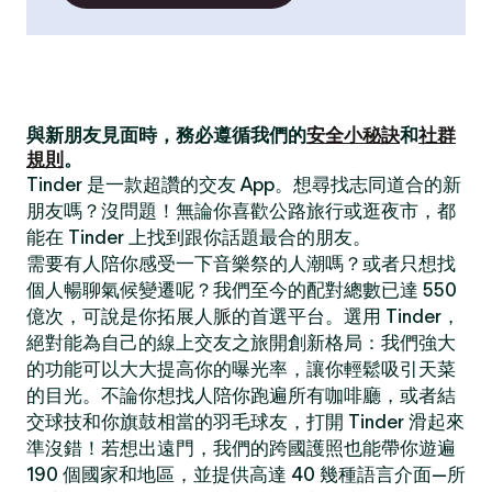
與新朋友見面時，務必遵循我們的
安全小秘訣
和
社群
規則
。
Tinder 是一款超讚的交友 App。想尋找志同道合的新
朋友嗎？沒問題！無論你喜歡公路旅行或逛夜市，都
能在 Tinder 上找到跟你話題最合的朋友。
需要有人陪你感受一下音樂祭的人潮嗎？或者只想找
個人暢聊氣候變遷呢？我們至今的配對總數已達 550
億次，可說是你拓展人脈的首選平台。選用 Tinder，
絕對能為自己的線上交友之旅開創新格局：我們強大
的功能可以大大提高你的曝光率，讓你輕鬆吸引天菜
的目光。不論你想找人陪你跑遍所有咖啡廳，或者結
交球技和你旗鼓相當的羽毛球友，打開 Tinder 滑起來
準沒錯！若想出遠門，我們的跨國護照也能帶你遊遍
190 個國家和地區，並提供高達 40 幾種語言介面—所