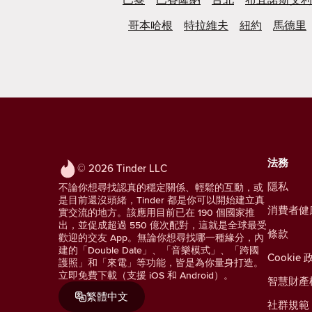
哥本哈根
特拉維夫
紐約
馬德里
法務
© 2026 Tinder LLC
隱私
不論你想尋找認真的穩定關係、輕鬆的互動，或
是目前還沒頭緒，Tinder 都是你可以開始建立真
消費者健
實交流的地方。該應用目前已在 190 個國家推
出，並促成超過 550 億次配對，這就是全球最受
條款
歡迎的交友 App。無論你想尋找哪一種緣分，內
建的「Double Date」、「音樂模式」、「跨國
Cookie 
護照」和「來電」等功能，皆是為你量身打造。
立即免費下載（支援 iOS 和 Android）。
智慧財產
繁體中文
社群規範