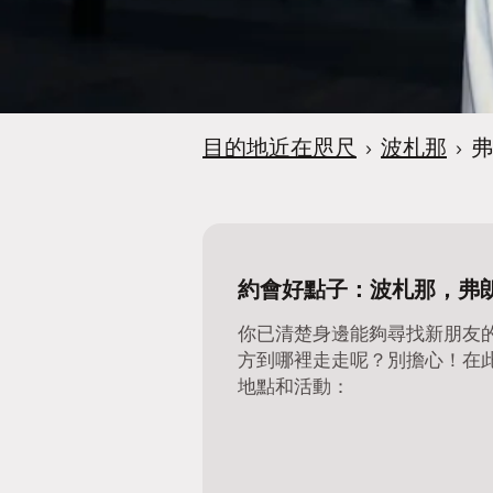
目的地近在咫尺
›
波札那
›
弗
約會好點子：波札那，弗
你已清楚身邊能夠尋找新朋友
方到哪裡走走呢？別擔心！在
地點和活動：