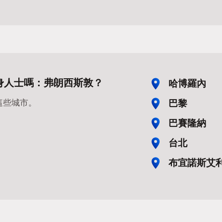
身人士嗎：弗朗西斯敦？
哈博羅內
巴黎
這些城市。
巴賽隆納
台北
布宜諾斯艾