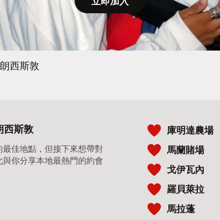
立即加入
朗西斯敦
朗西斯敦
庫明達農場
的最佳地點，但接下來想帶對
馬蘭賭場
此與你分享本地最熱門的約會
戈伊瓦內
羅貝萊拉
馬拉蓬