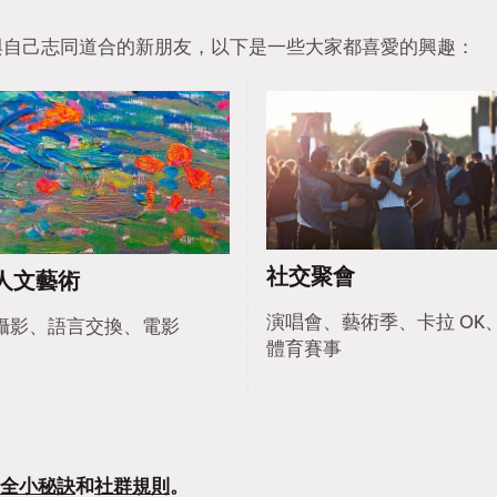
找到與自己志同道合的新朋友，以下是一些大家都喜愛的興趣：
社交聚會
人文藝術
演唱會、藝術季、卡拉 OK
攝影、語言交換、電影
體育賽事
全小秘訣
和
社群規則
。