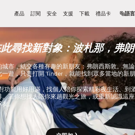
產品
訂閱
安全
支援
下載
禮品卡
語言
在此尋找新對象：波札那，弗朗
的城市，結交各種有趣的新朋友：弗朗西斯敦。無論
一遊，只要打開 Tinder，就能找到眾多當地的新
r 的配對功能用好用滿，找個人陪你探索精彩夜生活、
啡。若你想找人陪你來趟觀光之旅，或重新認識這座
隊友。