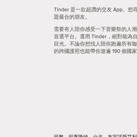
Tinder 是一款超讚的交友 Ap
題最合的朋友。
需要有人陪你感受一下音樂祭的人潮
首選平台。選用 Tinder，絕對
目光。不論你想找人陪你跑遍所有咖啡
的跨國護照也能帶你遊遍 190 個國家
巴黎
巴賽隆納
台北
布宜諾斯艾利