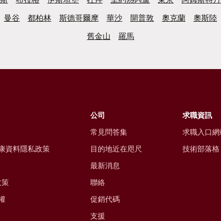
曼谷
都柏林
斯德哥爾摩
華沙
開普敦
奧克蘭
奧斯陸
舊金山
羅馬
公司
求職資訊
常見問答集
求職入口網
康資料隱私政策
目的地近在咫尺
技術部落格
最新消息
政策
聯絡
權
促銷代碼
支援