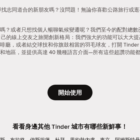
p。想尋找志同道合的新朋友嗎？沒問題！無論你喜歡公路旅行或逛夜
嗎？或者只想找個人暢聊氣候變遷呢？我們至今的配對總數已達
能為自己的線上交友之旅開創新格局：我們強大的功能可以大大
廳，或者結交球技和你旗鼓相當的羽毛球友，打開 Tinde
和地區，並提供高達 40 幾種語言介面—所有這些超讚功能都是 
開始使用
看看身邊其他 Tinder 城市有哪些新鮮事！
斯
布拉格
伊斯坦堡
杜拜
里約熱內盧
東京
阿姆斯特丹