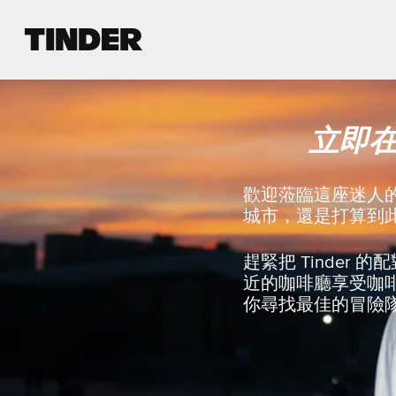
T
i
n
d
e
立即
r
首
頁
歡迎蒞臨這座迷人
城市，還是打算到此
趕緊把 Tinde
近的咖啡廳享受咖
你尋找最佳的冒險