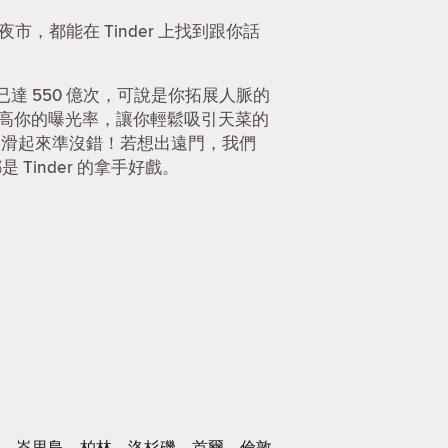
市，都能在 Tinder 上找到跟你話
 550 億次，可說是你拓展人脈的
提高你的曝光率，讓你輕鬆吸引天菜的
r 滑起來準沒錯！若想出遠門，我們
Tinder 的拿手好戲。
峇里島
柏林
洛杉磯
首爾
倫敦