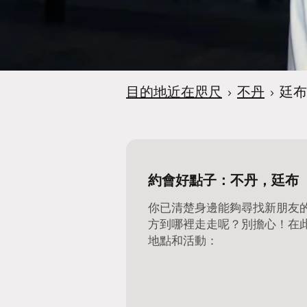
目的地近在咫尺
›
不丹
›
廷布
約會好點子：不丹，廷布
你已清楚身邊能夠尋找新朋友
方到哪裡走走呢？別擔心！在
地點和活動：