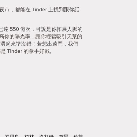
市，都能在 Tinder 上找到跟你話
 550 億次，可說是你拓展人脈的
提高你的曝光率，讓你輕鬆吸引天菜的
r 滑起來準沒錯！若想出遠門，我們
Tinder 的拿手好戲。
峇里島
柏林
洛杉磯
首爾
倫敦