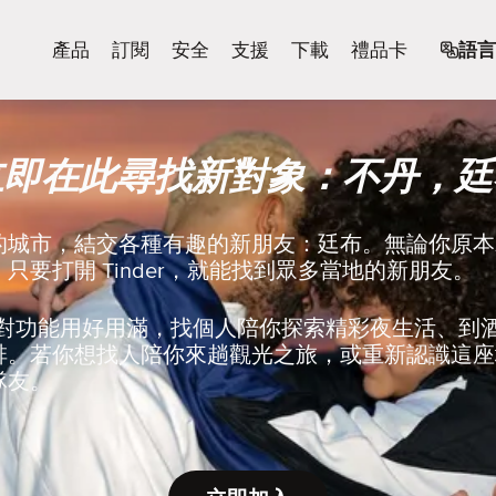
產品
訂閱
安全
支援
下載
禮品卡
語言
立即在此尋找新對象：不丹，廷
的城市，結交各種有趣的新朋友：廷布。無論你原本
只要打開 Tinder，就能找到眾多當地的新朋友。
r 的配對功能用好用滿，找個人陪你探索精彩夜生活、
啡。若你想找人陪你來趟觀光之旅，或重新認識這座
隊友。