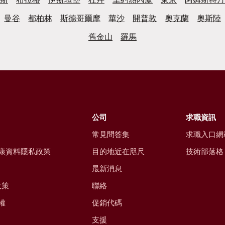
曼谷
都柏林
斯德哥爾摩
華沙
開普敦
奧克蘭
奧斯陸
舊金山
羅馬
公司
求職資訊
常見問答集
求職入口網
康資料隱私政策
目的地近在咫尺
技術部落格
最新消息
政策
聯絡
權
促銷代碼
支援