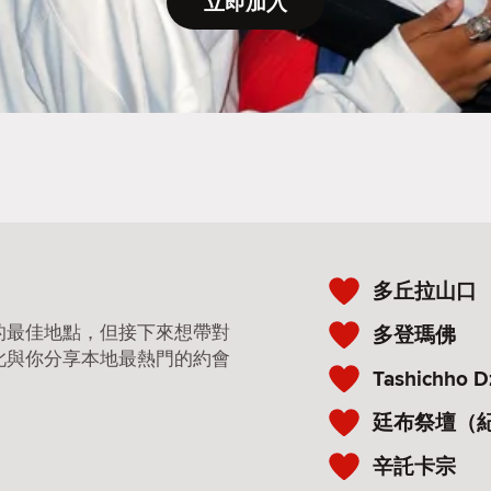
立即加入
多丘拉山口
的最佳地點，但接下來想帶對
多登瑪佛
此與你分享本地最熱門的約會
Tashichho 
廷布祭壇（
辛託卡宗