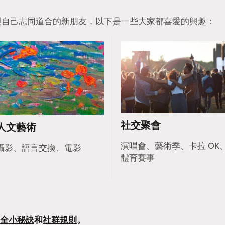
找到與自己志同道合的新朋友，以下是一些大家都喜愛的興趣：
社交聚會
人文藝術
演唱會、藝術季、卡拉 OK
攝影、語言交換、電影
體育賽事
全小秘訣
和
社群規則
。