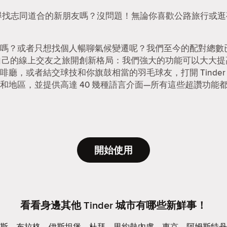
p。想尋找志同道合的新朋友嗎？沒問題！無論你喜歡公路旅行或逛夜
嗎？或者只想找個人暢聊氣候變遷呢？我們至今的配對總數已達
能為自己的線上交友之旅開創新格局：我們強大的功能可以大大
廳，或者結交球技和你旗鼓相當的羽毛球友，打開 Tinde
和地區，並提供高達 40 幾種語言介面—所有這些超讚功能都是 
開始使用
看看身邊其他 Tinder 城市有哪些新鮮事！
斯
布拉格
伊斯坦堡
杜拜
里約熱內盧
東京
阿姆斯特丹