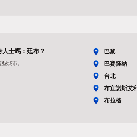
身人士嗎：廷布？
巴黎
巴賽隆納
這些城市。
台北
布宜諾斯艾
布拉格