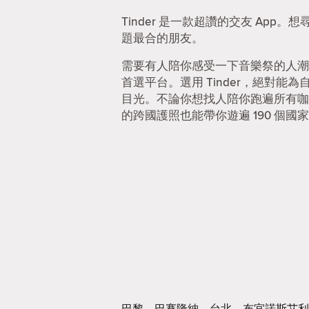
Tinder 是一款超讚的交友 Ap
題最合的朋友。
需要有人陪你感受一下音樂祭的人潮
首選平台。選用 Tinder，絕對
目光。不論你想找人陪你跑遍所有咖啡
的跨國護照也能帶你遊遍 190 個國家
巴黎
巴賽隆納
台北
布宜諾斯艾利