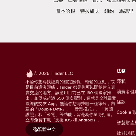
哥本哈根
特拉維夫
紐約
馬德里
法務
© 2026 Tinder LLC
隱私
不論你想尋找認真的穩定關係、輕鬆的互動，或
是目前還沒頭緒，Tinder 都是你可以開始建立真
消費者健
實交流的地方。該應用目前已在 190 個國家推
出，並促成超過 550 億次配對，這就是全球最受
條款
歡迎的交友 App。無論你想尋找哪一種緣分，內
建的「Double Date」、「音樂模式」、「跨國
Cookie 
護照」和「來電」等功能，皆是為你量身打造。
立即免費下載（支援 iOS 和 Android）。
智慧財產
繁體中文
社群規範