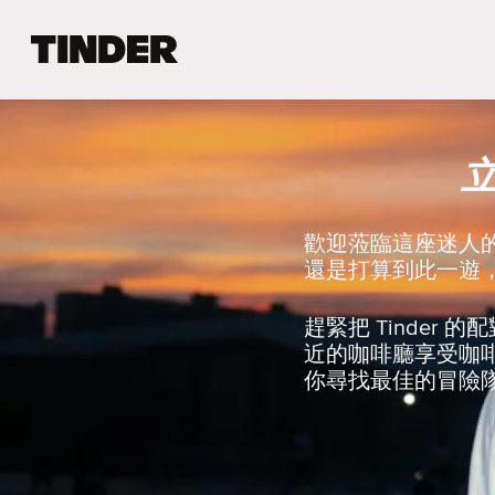
T
i
n
d
e
r
首
頁
歡迎蒞臨這座迷人
還是打算到此一遊，
趕緊把 Tinde
近的咖啡廳享受咖
你尋找最佳的冒險