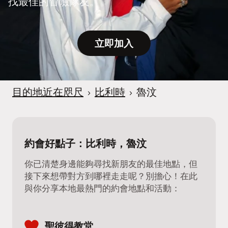
找最佳的冒險隊友。
立即加入
目的地近在咫尺
›
比利時
›
魯汶
約會好點子：比利時，魯汶
你已清楚身邊能夠尋找新朋友的最佳地點，但
接下來想帶對方到哪裡走走呢？別擔心！在此
與你分享本地最熱門的約會地點和活動：
聖彼得教堂