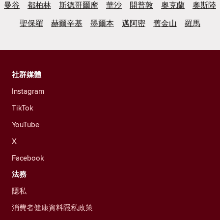
曼谷
都柏林
斯德哥爾摩
華沙
開普敦
奧克蘭
奧斯陸
聖保羅
赫爾辛基
墨爾本
邁阿密
舊金山
羅馬
社群媒體
Instagram
TikTok
YouTube
X
Facebook
法務
隱私
消費者健康資料隱私政策