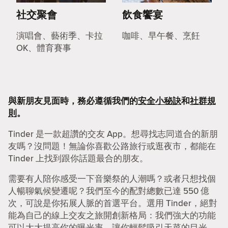
社交聚會
飲食饗宴
演唱會、藝術季、卡拉
咖啡、早午餐、烹飪
OK、體育賽事
與新朋友見面時，務必遵循我們的
安全小秘訣
和
社群規
則
。
Tinder 是一款超讚的交友 App。想尋找志同道合的新朋
友嗎？沒問題！無論你喜歡公路旅行或逛夜市，都能在
Tinder 上找到跟你話題最合的朋友。
需要有人陪你感受一下音樂祭的人潮嗎？或者只想找個
人暢聊氣候變遷呢？我們至今的配對總數已達 550 億
次，可說是你拓展人脈的首選平台。選用 Tinder，絕對
能為自己的線上交友之旅開創新格局：我們強大的功能
可以大大提高你的曝光率，讓你輕鬆吸引天菜的目光。