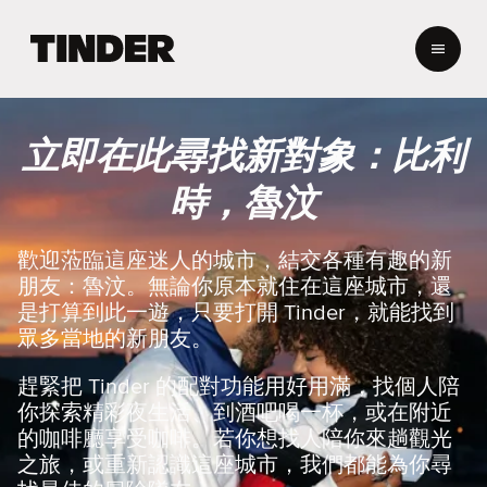
T
i
n
d
e
立即在此尋找新對象：比利
r
首
時，魯汶
頁
歡迎蒞臨這座迷人的城市，結交各種有趣的新
朋友：魯汶。無論你原本就住在這座城市，還
是打算到此一遊，只要打開 Tinder，就能找到
眾多當地的新朋友。
趕緊把 Tinder 的配對功能用好用滿，找個人陪
你探索精彩夜生活、到酒吧喝一杯，或在附近
的咖啡廳享受咖啡。若你想找人陪你來趟觀光
之旅，或重新認識這座城市，我們都能為你尋