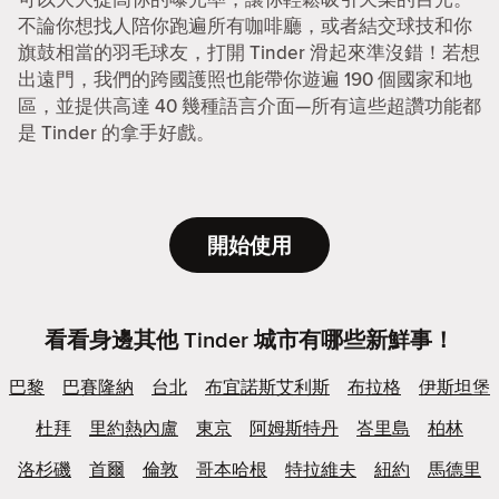
不論你想找人陪你跑遍所有咖啡廳，或者結交球技和你
旗鼓相當的羽毛球友，打開 Tinder 滑起來準沒錯！若想
出遠門，我們的跨國護照也能帶你遊遍 190 個國家和地
區，並提供高達 40 幾種語言介面—所有這些超讚功能都
是 Tinder 的拿手好戲。
開始使用
看看身邊其他 Tinder 城市有哪些新鮮事！
巴黎
巴賽隆納
台北
布宜諾斯艾利斯
布拉格
伊斯坦堡
杜拜
里約熱內盧
東京
阿姆斯特丹
峇里島
柏林
洛杉磯
首爾
倫敦
哥本哈根
特拉維夫
紐約
馬德里