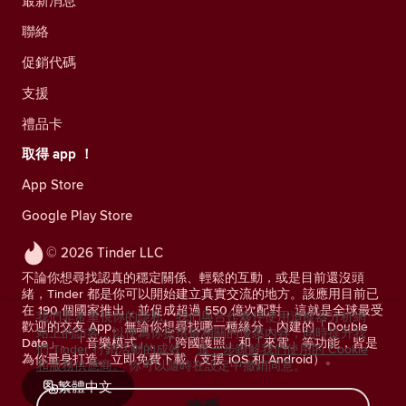
最新消息
聯絡
促銷代碼
支援
禮品卡
取得 app ！
App Store
Google Play Store
© 2026 Tinder LLC
不論你想尋找認真的穩定關係、輕鬆的互動，或是目前還沒頭
緒，Tinder 都是你可以開始建立真實交流的地方。該應用目前已
在 190 個國家推出，並促成超過 550 億次配對，這就是全球最受
我們非常重視你的隱私。我們與合作夥伴使用追蹤器分析網
歡迎的交友 App。無論你想尋找哪一種緣分，內建的「Double
站上的訪客，以便為你提供最相關的優惠內容，同時提升我
Date」、「音樂模式」、「跨國護照」和「來電」等功能，皆是
們 Tinder 行銷活動的成效。
進一步瞭解我們使用的 Cookie
為你量身打造。立即免費下載（支援 iOS 和 Android）。
和服務供應商。
你可以隨時在設定中撤銷同意。
繁體中文