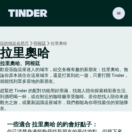
T
i
n
d
e
目的地近在咫尺
阿根廷
拉里奧哈
r
拉里奧哈
首
頁
拉里奧哈、阿根廷
歡迎蒞臨這座迷人的城市，結交各種有趣的新朋友：拉里奧哈。無
論你原本就住在這座城市，還是打算到此一遊，只要打開 Tinder，
就能找到眾多當地的新朋友。
趕緊把 Tinder 的配對功能用好用滿，找個人陪你探索精彩夜生活、
到酒吧喝一杯，或在附近的咖啡廳享受咖啡。若你想找人陪你來趟
觀光之旅，或重新認識這座城市，我們都能為你尋找最佳的冒險隊
友。
一些適合 拉里奧哈 的約會好點子：
你已清楚身邊能夠尋找新朋友的最佳地點，但接下來