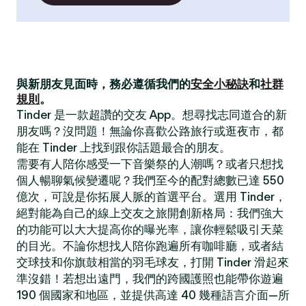
與新朋友見面時，務必遵循我們的
安全小秘訣
和
社群
規則
。
Tinder 是一款超讚的交友 App。想尋找志同道合的新
朋友嗎？沒問題！無論你喜歡公路旅行或逛夜市，都
能在 Tinder 上找到跟你話題最合的朋友。
需要有人陪你感受一下音樂祭的人潮嗎？或者只想找
個人暢聊氣候變遷呢？我們至今的配對總數已達 550
億次，可說是你拓展人脈的首選平台。選用 Tinder，
絕對能為自己的線上交友之旅開創新格局：我們強大
的功能可以大大提高你的曝光率，讓你輕鬆吸引天菜
的目光。不論你想找人陪你跑遍所有咖啡廳，或者結
交球技和你旗鼓相當的羽毛球友，打開 Tinder 滑起來
準沒錯！若想出遠門，我們的跨國護照也能帶你遊遍
190 個國家和地區，並提供高達 40 幾種語言介面—所