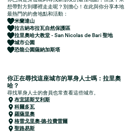
想帶對方到哪裡走走呢？別擔心！在此與你分享本地
最熱門的約會地點和活動：
米蘭達山
拉古納布拉瓦自然保護區
拉里奧哈大教堂 - San Nicolas de Bari 聖地
城市公園
恐龍公園薩納加斯塔
你正在尋找這座城市的單身人士嗎：拉里奧
哈？
尋找單身人士的會員也常查看這些城市。
布宜諾斯艾利斯
科爾多瓦
羅薩里奧
格雷戈里奧·德·拉費雷爾
聖路易斯