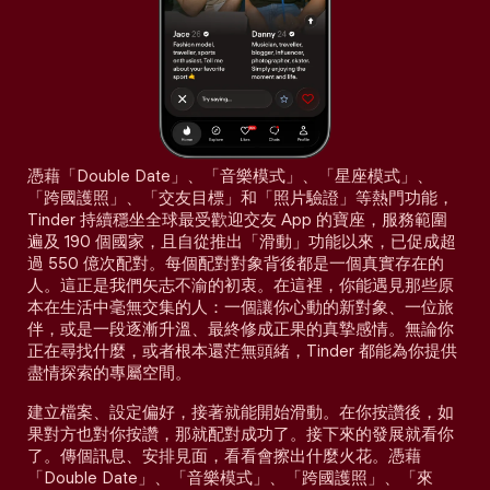
憑藉「Double Date」、「音樂模式」、「星座模式」、
「跨國護照」、「交友目標」和「照片驗證」等熱門功能，
Tinder 持續穩坐全球最受歡迎交友 App 的寶座，服務範圍
遍及 190 個國家，且自從推出「滑動」功能以來，已促成超
過 550 億次配對。每個配對對象背後都是一個真實存在的
人。這正是我們矢志不渝的初衷。在這裡，你能遇見那些原
本在生活中毫無交集的人：一個讓你心動的新對象、一位旅
伴，或是一段逐漸升溫、最終修成正果的真摯感情。無論你
正在尋找什麼，或者根本還茫無頭緒，Tinder 都能為你提供
盡情探索的專屬空間。
建立檔案、設定偏好，接著就能開始滑動。在你按讚後，如
果對方也對你按讚，那就配對成功了。接下來的發展就看你
了。傳個訊息、安排見面，看看會擦出什麼火花。憑藉
「Double Date」、「音樂模式」、「跨國護照」、「來