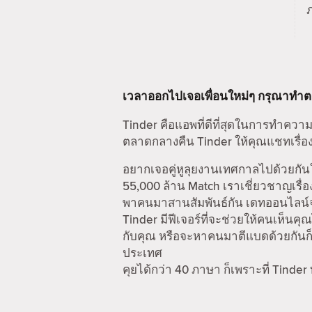
เวลาออกไปเจอเพื่อนใหม่ๆ กรุณาทำ
Tinder คือแอพที่ดีที่สุดในการทำความ
ตลาดกลางคืน Tinder ให้คุณแชทเรื่อง
อยากเจอคู่หูลุยงานเทศกาลไปด้วยกันใ
55,000 ล้าน Match เราเชี่ยวชาญเรื่อ
พาคนมาสานสัมพันธ์กัน เดทออนไลน์จะไ
Tinder มีฟีเจอร์ที่จะช่วยให้คนเห็นคุณ
กับคุณ หรือจะหาคนมาตีแบดด้วยกันก็ไ
ประเทศ
คุยได้กว่า 40 ภาษา ก็เพราะที่ Tinder