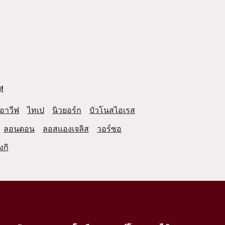
!
อาวีฟ
ไทเป
นิวยอร์ก
บัวโนสไอเรส
ลอนดอน
ลอสแองเจลิส
วอร์ซอ
งกิ