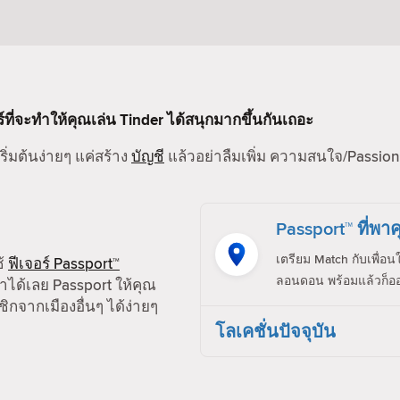
ร์ที่จะทำให้คุณเล่น Tinder ได้สนุกมากขึ้นกันเถอะ
ริ่มต้นง่ายๆ แค่สร้าง
บัญชี
แล้วอย่าลืมเพิ่ม ความสนใจ/Passion,
Passport™ ที่พาค
เตรียม Match กับเพื่อน
ช้
ฟีเจอร์ Passport™
ลอนดอน พร้อมแล้วก็ออ
ได้เลย Passport ให้คุณ
ิกจากเมืองอื่นๆ ได้ง่ายๆ
โลเคชั่นปัจจุบัน