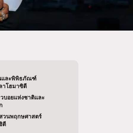
และพิพิธภัณฑ์
ลาโฮมาซิตี
าวบอยแห่งชาติและ
ก
ะสวนพฤกษศาสตร์
ิตี