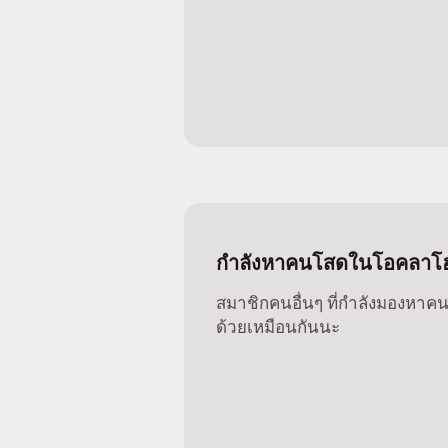
กำลังหาคนโสดในโอคลาโฮมาซิ
สมาชิกคนอื่นๆ ที่กำลังมองหาคนโ
ด้วยเหมือนกันนะ