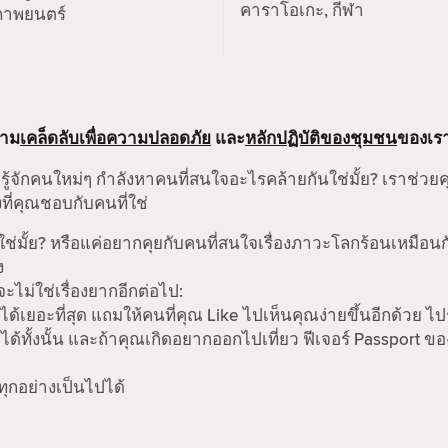
คาราโอเกะ, กีฬา
ภาพยนตร์
ตาม
เคล็ดลับเพื่อความปลอดภัย
และ
หลักปฏิบัติของชุมชน
ของเร
รู้จักคนใหม่ๆ กำลังหาคนที่สนใจอะไรคล้ายกันใช่มั้ย? เราช่วย
ที่คุณชอบกับคนที่ใช่
ช่มั้ย? หรือแค่อยากคุยกับคนที่สนใจเรื่องภาวะโลกร้อนเหมือน
ง
ม่ใช่เรื่องยากอีกต่อไป:
ได้เยอะที่สุด แถมให้คนที่คุณ Like ไปเห็นคุณง่ายขึ้นอีกด้วย ไป
ด้ทั้งนั้น และถ้าคุณเกิดอยากออกไปเที่ยว ฟีเจอร์ Passport ข
 ทุกอย่างเป็นไปได้