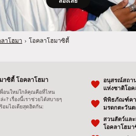
ลองเลย
คลาโฮมา
›
โอคลาโฮมาซิตี้
าซิตี้ โอคลาโฮมา
อนุสรณ์สถาน
แห่งชาติโอค
หาเพื่อนใหม่ใกล้คุณคือที่ไหน
พิพิธภัณฑ์ค
่ะ? เรื่องนี้เราช่วยได้สบายๆ
ร้อมไอเดียสุดฮิตกัน:
มรดกตะวันต
สวนสัตว์แล
โอคลาโฮมาซ