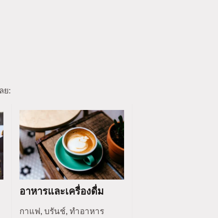
ลย:
อาหารและเครื่องดื่ม
กาแฟ, บรันช์, ทำอาหาร