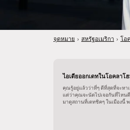
จุดหมาย
›
สหรัฐอเมริกา
›
โอ
ไอเดียออกเดทในโอคลาโฮม
คุณรู้อยู่แล้วว่าที่ๆ ดีที่สุดที่จะ
แต่ว่าคุณจะนัดไปเจอกันที่ไหนดีล
มาดูสถานที่เดทชิคๆ ในเมืองนี้ พ