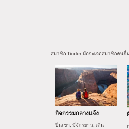
สมาชิก Tinder มักจะเจอสมาชิกคนอื่
กิจกรรมกลางแจ้ง
ปีนเขา, ขี่จักรยาน, เดิน
ถ