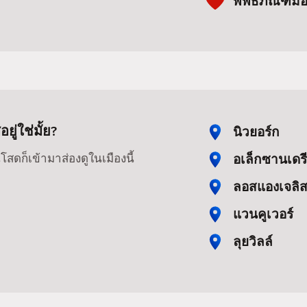
พิพิธภัณฑ์ม็
่ใช่มั้ย?
นิวยอร์ก
อเล็กซานเดร
สดก็เข้ามาส่องดูในเมืองนี้
ลอสแองเจลิ
แวนคูเวอร์
ลุยวิลล์