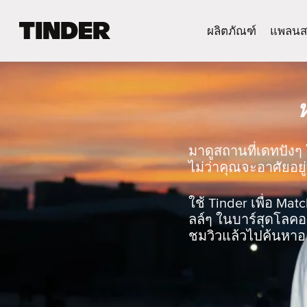
ห
ผลิตภัณฑ์
แพลนส
น้
า
ห
ลั
ก
T
i
n
มาดูสถานที่เดทปังๆ 
d
ไม่ว่าคุณจะอาศัยอยู่
e
r
ใช้ Tinder เพื่อ Mat
ลล์ๆ ในบาร์สุดโลคอล
ชมวิวแล้วไปค้นหาอะ