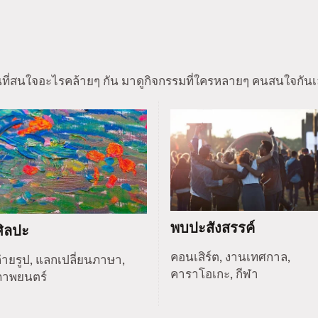
นที่สนใจอะไรคล้ายๆ กัน มาดูกิจกรรมที่ใครหลายๆ คนสนใจกันเ
พบปะสังสรรค์
ศิลปะ
คอนเสิร์ต, งานเทศกาล,
่ายรูป, แลกเปลี่ยนภาษา,
คาราโอเกะ, กีฬา
ภาพยนตร์