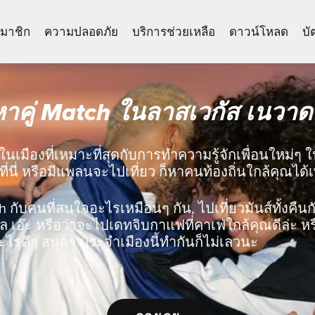
มาชิก
ความปลอดภัย
บริการช่วยเหลือ
ดาวน์โหลด
บั
หาคู่ Match ในลาสเวกัส เนวาด
ในเมืองที่เหมาะที่สุดกับการทำความรู้จักเพื่อนใหม่ๆ 
ที่นี่ หรือมีแพลนจะไปเที่ยว ก็หาคนท้องถิ่นใกล้คุณได้
ch กับคนที่สนใจอะไรเหมือนๆ กัน, ไปเที่ยวมันส์ทั้งคืนกับ
 เอ๊ะ หรือว่าจะไปเดทจิบกาแฟที่คาเฟ่ใกล้คุณดีล่ะ ห
ไรดีๆ สนุกๆ ประจำเมืองนี้ทำกันก็ไม่เลวนะ