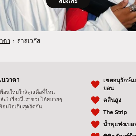
ลองเลย
วาดา
›
ลาสเวกัส
 เนวาดา
เขตอนุรักษ์
ยอน
หาเพื่อนใหม่ใกล้คุณคือที่ไหน
่ะ? เรื่องนี้เราช่วยได้สบายๆ
คลื่นสูง
ร้อมไอเดียสุดฮิตกัน:
The Strip
น้ำพุแห่งเบล