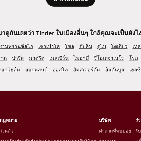
มาดูกันเลยว่า Tinder ในเมืองอื่นๆ ใกล้คุณจะเป็นยังไง
ซานฟรานซิสโก
เซาเปาโล
โซล
ดับลิน
ดูไบ
โตเกียว
เทล
ราก
ปารีส
มาดริด
เมลเบิร์น
ไมอามี่
รีโอเดจาเนโร
โรม
ตอกโฮล์ม
ออกแลนด์
ออสโล
อัมสเตอร์ดัม
อิสตันบูล
เฮลซิ
งกฎหมาย
บริษัท
ร่
่วนตัว
คำถามที่พบบ่อย
รั