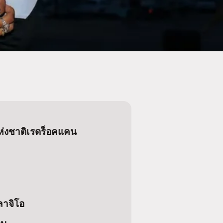
แห่งชาติเรดร็อคแคน
ลาจิโอ