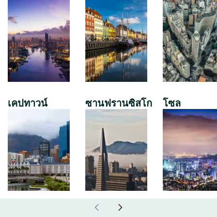
เคปทาวน์
ซานฟรานซิสโก
โซล