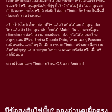
เจอคนที่ปกติแล้วคงไม่มีทางได้เจอ คนที่ทำให้ใจเต้นแรง เพื่อน
ร่วมทริป หรือคนคุยชิลล์ๆ ที่จู่ๆ ก็จริงจังกันไม่รู้ตัว ไม่ว่าคุณจะ
กำลังมองหาอะไร หรือถ้ายังนึกไม่ออก Tinder ก็พร้อมเป็นพื้นที่
ปลอดภัยระหว่างรอนะ
สร้างโปรไฟล์ ตั้งค่าสเปกที่ใช่ แล้วเริ่มปัดได้เลย ถ้าคุณ Like
ใครแล้วเค้า Like คุณกลับ ก็จะได้ Match กัน จากตรงนี้คุณ
เลือกต่อเลย ส่งข้อความ ลองนัดเจอ ปล่อยใจให้ไปเจอเรื่อง
สนุกๆ แถมมีฟีเจอร์อย่าง Double Date, โหมดเพลง, Passport,
เคมีตรงกัน และอื่นๆ อีกเพียบ เพราะ Tinder สร้างมาเพื่อความ
สัมพันธ์ทุกรูปแบบ จะคุยแก้เหงา หาคนคบจริงจัง หรือเพื่อนชิ
ลล์ก็มีหมด
ดาวน์โหลดแอพ Tinder ฟรีบน iOS และ Android
มีข้อสงสัยใช่มั้ย? ลองอ่านดูเผื่อตรง