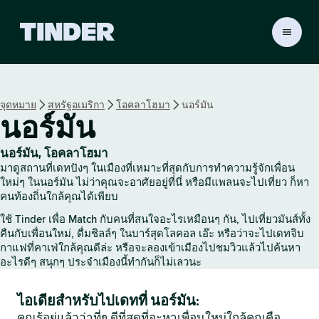
ห
น้
า
ห
ลั
จุดหมาย
สหรัฐอเมริกา
โอคลาโฮมา
นอร์มัน
ก
นอร์มัน
T
i
n
นอร์มัน, โอคลาโฮมา
d
มาดูสถานที่เดทปังๆ ในเมืองที่เหมาะที่สุดกับการทำความรู้จักเพื่อน
e
ใหม่ๆ ในนอร์มัน ไม่ว่าคุณจะอาศัยอยู่ที่นี่ หรือมีแพลนจะไปเที่ยว ก็หา
r
คนท้องถิ่นใกล้คุณได้เพียบ
ใช้ Tinder เพื่อ Match กับคนที่สนใจอะไรเหมือนๆ กัน, ไปเที่ยวมันส์ทั้ง
คืนกับเพื่อนใหม่, ดื่มชิลล์ๆ ในบาร์สุดโลคอล เอ๊ะ หรือว่าจะไปเดทจิบ
กาแฟที่คาเฟ่ใกล้คุณดีล่ะ หรือจะลองเข้าเมืองไปชมวิวแล้วไปค้นหา
อะไรดีๆ สนุกๆ ประจำเมืองนี้ทำกันก็ไม่เลวนะ
ไอเดียสำหรับไปเดทที่ นอร์มัน:
คุณรู้อยู่แล้วว่าที่ๆ ดีที่สุดที่จะหาเพื่อนใหม่ใกล้คุณคือ