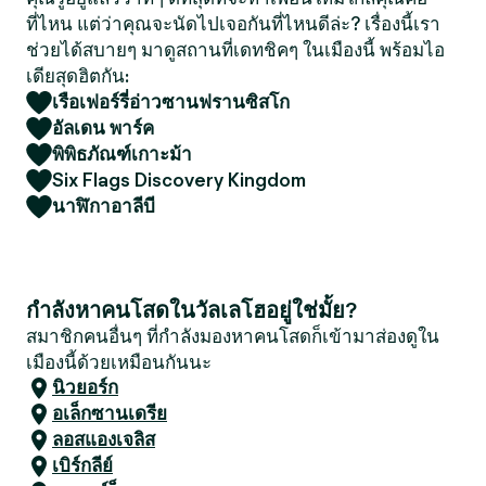
ที่ไหน แต่ว่าคุณจะนัดไปเจอกันที่ไหนดีล่ะ? เรื่องนี้เรา
ช่วยได้สบายๆ มาดูสถานที่เดทชิคๆ ในเมืองนี้ พร้อมไอ
เดียสุดฮิตกัน:
เรือเฟอร์รี่อ่าวซานฟรานซิสโก
อัลเดน พาร์ค
พิพิธภัณฑ์เกาะม้า
Six Flags Discovery Kingdom
นาฬิกาอาลีบี
กำลังหาคนโสดในวัลเลโฮอยู่ใช่มั้ย?
สมาชิกคนอื่นๆ ที่กำลังมองหาคนโสดก็เข้ามาส่องดูใน
เมืองนี้ด้วยเหมือนกันนะ
นิวยอร์ก
อเล็กซานเดรีย
ลอสแองเจลิส
เบิร์กลีย์