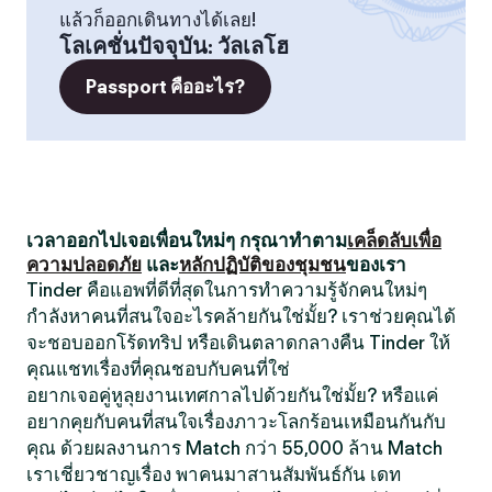
แล้วก็ออกเดินทางได้เลย!
โลเคชั่นปัจจุบัน
:
วัลเลโฮ
Passport คืออะไร?
เวลาออกไปเจอเพื่อนใหม่ๆ กรุณาทำตาม
เคล็ดลับเพื่อ
ความปลอดภัย
และ
หลักปฏิบัติของชุมชน
ของเรา
Tinder คือแอพที่ดีที่สุดในการทำความรู้จักคนใหม่ๆ
กำลังหาคนที่สนใจอะไรคล้ายกันใช่มั้ย? เราช่วยคุณได้
จะชอบออกโร้ดทริป หรือเดินตลาดกลางคืน Tinder ให้
คุณแชทเรื่องที่คุณชอบกับคนที่ใช่
อยากเจอคู่หูลุยงานเทศกาลไปด้วยกันใช่มั้ย? หรือแค่
อยากคุยกับคนที่สนใจเรื่องภาวะโลกร้อนเหมือนกันกับ
คุณ ด้วยผลงานการ Match กว่า 55,000 ล้าน Match
เราเชี่ยวชาญเรื่อง พาคนมาสานสัมพันธ์กัน เดท