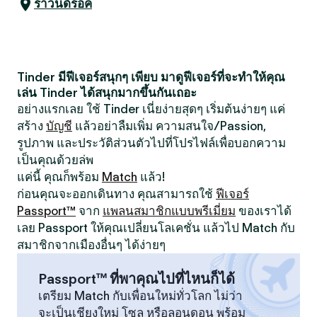
ราวนด์ร็อค
Tinder มีฟีเจอร์สนุกๆ เพียบ มาดูฟีเจอร์ที่จะทำให้คุณ
เล่น Tinder ได้สนุกมากขึ้นกันเถอะ
อย่างแรกเลย ใช้ Tinder เนี่ยง่ายสุดๆ เริ่มต้นง่ายๆ แค่
สร้าง
บัญชี
แล้วอย่าลืมเพิ่ม ความสนใจ/Passion,
รูปภาพ และประวัติส่วนตัวไปที่โปรไฟล์เพื่อบอกความ
เป็นคุณด้วยล่พ
แค่นี้ คุณก็พร้อม
Match
แล้ว!
ก่อนคุณจะออกเดินทาง คุณสามารถใช้
ฟีเจอร์
Passport™
จาก
แพลนสมาชิกแบบพรีเมี่ยม
ของเราได้
เลย Passport ให้คุณเปลี่ยนโลเคชั่น แล้วไป Match กับ
สมาชิกจากเมืองอื่นๆ ได้ง่ายๆ
Passport™ ที่พาคุณไปที่ไหนก็ได้
เตรียม Match กับเพื่อนใหม่ทั่วโลก ไม่ว่า
จะเป็นเชียงใหม่ โซล หรือลอนดอน พร้อม