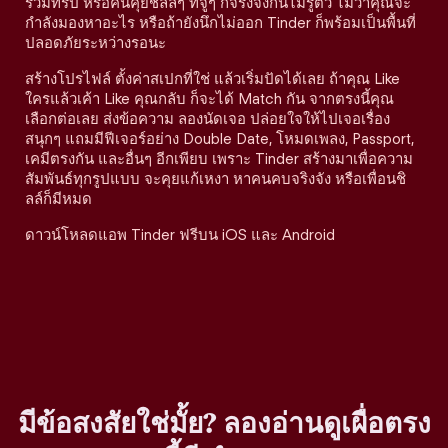
ร่วมทริป หรือคนคุยชิลล์ๆ ที่จู่ๆ ก็จริงจังกันไม่รู้ตัว ไม่ว่าคุณจะ
กำลังมองหาอะไร หรือถ้ายังนึกไม่ออก Tinder ก็พร้อมเป็นพื้นที่
ปลอดภัยระหว่างรอนะ
สร้างโปรไฟล์ ตั้งค่าสเปกที่ใช่ แล้วเริ่มปัดได้เลย ถ้าคุณ Like
ใครแล้วเค้า Like คุณกลับ ก็จะได้ Match กัน จากตรงนี้คุณ
เลือกต่อเลย ส่งข้อความ ลองนัดเจอ ปล่อยใจให้ไปเจอเรื่อง
สนุกๆ แถมมีฟีเจอร์อย่าง Double Date, โหมดเพลง, Passport,
เคมีตรงกัน และอื่นๆ อีกเพียบ เพราะ Tinder สร้างมาเพื่อความ
สัมพันธ์ทุกรูปแบบ จะคุยแก้เหงา หาคนคบจริงจัง หรือเพื่อนชิ
ลล์ก็มีหมด
ดาวน์โหลดแอพ Tinder ฟรีบน iOS และ Android
มีข้อสงสัยใช่มั้ย? ลองอ่านดูเผื่อตรง