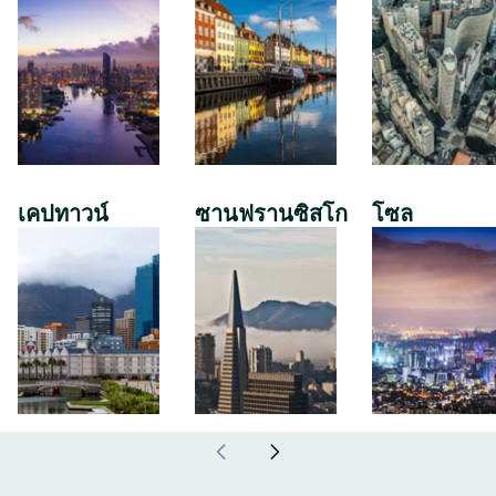
เคปทาวน์
ซานฟรานซิสโก
โซล