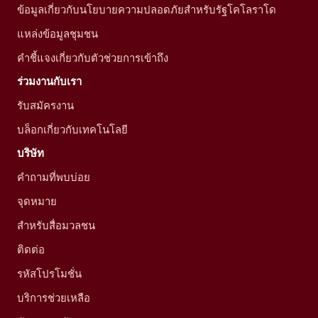
ข้อมูลเกี่ยวกับนโยบายความปลอดภัยสำหรับรัฐโคโลราโด
แหล่งข้อมูลชุมชน
คำชี้แจงเกี่ยวกับตัวช่วยการเข้าถึง
ร่วมงานกับเรา
รับสมัครงาน
บล็อกเกี่ยวกับเทคโนโลยี
บริษัท
คำถามที่พบบ่อย
จุดหมาย
สำหรับสื่อมวลชน
ติดต่อ
รหัสโปรโมชั่น
บริการช่วยเหลือ