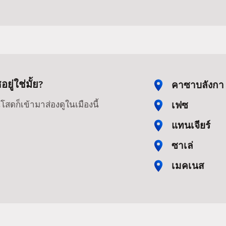
่ใช่มั้ย?
คาซาบลังกา
เฟซ
สดก็เข้ามาส่องดูในเมืองนี้
แทนเจียร์
ซาเล่
เมคเนส