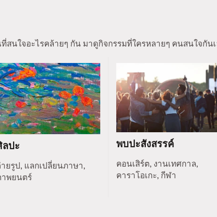
นที่สนใจอะไรคล้ายๆ กัน มาดูกิจกรรมที่ใครหลายๆ คนสนใจกันเ
พบปะสังสรรค์
ศิลปะ
คอนเสิร์ต, งานเทศกาล,
่ายรูป, แลกเปลี่ยนภาษา,
คาราโอเกะ, กีฬา
ภาพยนตร์