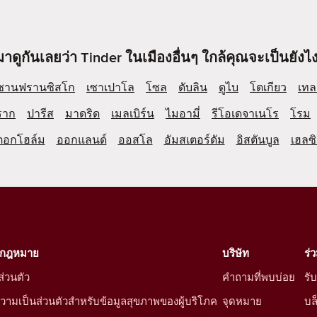
มาดูกันเลยว่า Tinder ในเมืองอื่นๆ ใกล้คุณจะเป็นยังไง
ซานฟรานซิสโก
เซาเปาโล
โซล
ดับลิน
ดูไบ
โตเกียว
เทล
ราก
ปารีส
มาดริด
เมลเบิร์น
ไมอามี่
รีโอเดจาเนโร
โรม
ตอกโฮล์ม
ออกแลนด์
ออสโล
อัมสเตอร์ดัม
อิสตันบูล
เฮลซิ
งกฎหมาย
บริษัท
ร่
่วนตัว
คำถามที่พบบ่อย
รั
ามเป็นส่วนตัวสำหรับข้อมูลสุขภาพของผู้บริโภค
จุดหมาย
บล