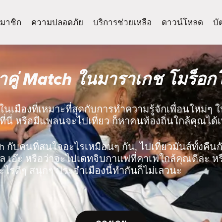
มาชิก
ความปลอดภัย
บริการช่วยเหลือ
ดาวน์โหลด
บั
าคู่ Match ในมาราเกช โมร็อก
ในเมืองที่เหมาะที่สุดกับการทำความรู้จักเพื่อนใหม่ๆ
ที่นี่ หรือมีแพลนจะไปเที่ยว ก็หาคนท้องถิ่นใกล้คุณได้
ch กับคนที่สนใจอะไรเหมือนๆ กัน, ไปเที่ยวมันส์ทั้งคืนกับ
 เอ๊ะ หรือว่าจะไปเดทจิบกาแฟที่คาเฟ่ใกล้คุณดีล่ะ ห
ไรดีๆ สนุกๆ ประจำเมืองนี้ทำกันก็ไม่เลวนะ