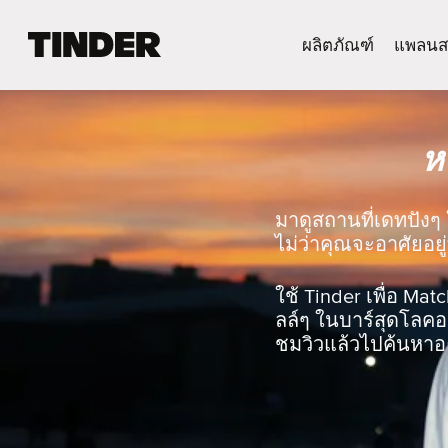
ห
ผลิตภัณฑ์
แพลนส
น้
า
ห
ลั
ห
ก
T
i
n
มาดูสถานที่เดทปังๆ 
d
ไม่ว่าคุณจะอาศัยอยู่
e
r
ใช้ Tinder เพื่อ Mat
ลล์ๆ ในบาร์สุดโลคอล
ชมวิวแล้วไปค้นหาอะ