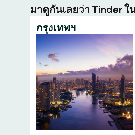
มาดูกันเลยว่า Tinder ใน
กรุงเทพฯ