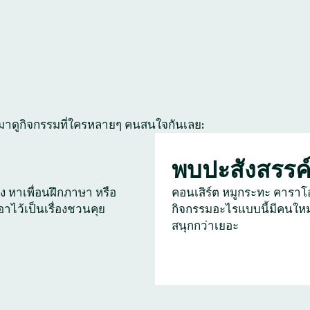
 มาดูกิจกรรมที่ใครหลายๆ คนสนใจกันเลย:
พบปะสังสรรค
ัง หาเพื่อนฝึกภาษา หรือ
คอนเสิร์ต หมูกระทะ คาราโ
เอาไว้เป็นเรื่องชวนคุย
กิจกรรมอะไรแบบนี้มีคนใหม
สนุกกว่าเยอะ