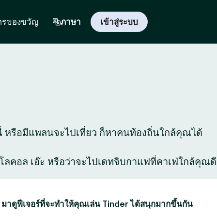
ตรของขวัญ
ภาษา
เข้าสู่ระบบ
นี่ หรือมีแพลนจะไปเที่ยว ก็หาคนท้องถิ่นใกล้คุณได้
สุดโลคอล เอ๊ะ หรือว่าจะไปเดทจิบกาแฟที่คาเฟ่ใกล้คุณดี
 มาดูฟีเจอร์ที่จะทำให้คุณเล่น Tinder ได้สนุกมากขึ้นกัน