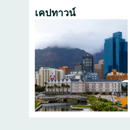
เคปทาวน์