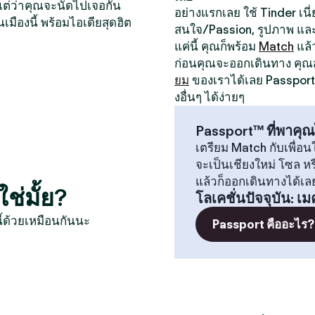
หน แต่ว่าคุณจะนัดไปเจอกัน
อย่างแรกเลย ใช้ Tinder เนี่ย
นเมืองนี้ พร้อมไอเดียสุดฮิต
สนใจ/Passion, รูปภาพ และป
แค่นี้ คุณก็พร้อม
Match
แล้
ก่อนคุณจะออกเดินทาง คุ
ยม
ของเราได้เลย Passport 
งอื่นๆ ได้ง่ายๆ
Passport™ ที่พาคุณ
เตรียม Match กับเพื่อนใ
จะเป็นเชียงใหม่ โซล 
แล้วก็ออกเดินทางได้เล
่มั้ย?
โลเคชั่นปัจจุบัน
:
เม
ี้ด้วยเหมือนกันนะ
Passport คืออะไร?