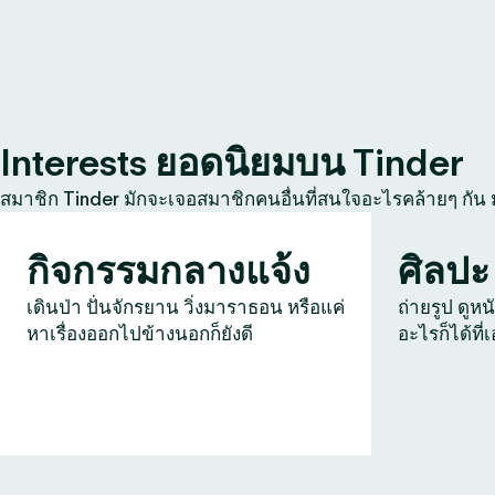
Interests ยอดนิยมบน Tinder
สมาชิก Tinder มักจะเจอสมาชิกคนอื่นที่สนใจอะไรคล้ายๆ กัน
กิจกรรมกลางแจ้ง
ศิลปะ
เดินป่า ปั่นจักรยาน วิ่งมาราธอน หรือแค่
ถ่ายรูป ดูหน
หาเรื่องออกไปข้างนอกก็ยังดี
อะไรก็ได้ที่