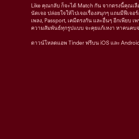
Like คุณกลับ ก็จะได้ Match กัน จากตรงนี้คุณเล
นัดเจอ ปล่อยใจให้ไปเจอเรื่องสนุกๆ แถมมีฟีเจอร
เพลง, Passport, เคมีตรงกัน และอื่นๆ อีกเพียบ เพ
ความสัมพันธ์ทุกรูปแบบ จะคุยแก้เหงา หาคนคบจริง
ดาวน์โหลดแอพ Tinder ฟรีบน iOS และ Androi