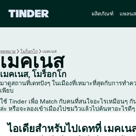
ห
ผลิตภัณฑ์
แพลนส
น้
า
ห
ลั
ก
T
จุดหมาย
โมร็อกโก
เมคเนส
เมคเนส
i
n
d
เมคเนส, โมร็อกโก
e
มาดูสถานที่เดทปังๆ ในเมืองที่เหมาะที่สุดกับการทำควา
r
เพียบ
ใช้ Tinder เพื่อ Match กับคนที่สนใจอะไรเหมือนๆ กัน, 
ล่ะ หรือจะลองเข้าเมืองไปชมวิวแล้วไปค้นหาอะไรดีๆ 
ไอเดียสำหรับไปเดทที่ เมคเนส