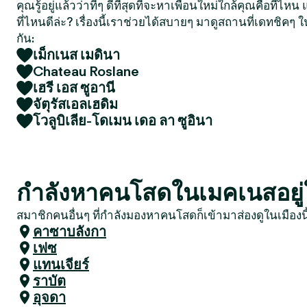
คุณรู้อยู่แล้วว่าที่ๆ ดีที่สุดที่จะหาเพื่อนใหม่ใกล้คุณคือที่ไ
ที่ไหนดีล่ะ? เรื่องนี้เราช่วยได้สบายๆ มาดูสถานที่เดทชิคๆ ใ
กัน:
เม็กเนส เมดินา
Chateau Roslane
เฮรี เอส ซูอานี
จัตุรัสเอลเฮดิม
โวลูบิเลีย-โดเมน เดอ ลา ซูอินา
กำลังหาคนโสดในเมคเนสอยู่ใช
สมาชิกคนอื่นๆ ที่กำลังมองหาคนโสดก็เข้ามาส่องดูในเมืองน
คาซาบลังกา
เฟซ
แทนเจียร์
ราบัต
อุจดา