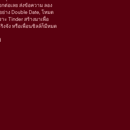
ือกต่อเลย ส่งข้อความ ลอง
์อย่าง Double Date, โหมด
ราะ Tinder สร้างมาเพื่อ
จัง หรือเพื่อนชิลล์ก็มีหมด
d