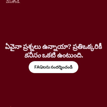
చేసుకోండి.
ఏవైనా ప్రశ్నలు ఉన్నాయా? ప్రతిఒక్కరికీ
కనీసం
ఒకటి ఉంటుంది.
FAQలను సందర్శించండి