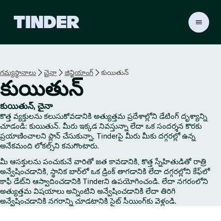
T
i
n
d
e
గమ్యస్థానాలు
చైనా
జిన్జియాంగ్
కుయితున్
r
కుయితున్
హో
మ్
కుయితున్, చైనా
కొత్త వ్యక్తులను కలుసుకోవడానికి అత్యుత్తమ ప్రదేశాల్లోని డేటింగ్ దృశ్యాన్ని
చూడండి: కుయితున్. మీరు ఇక్కడ నివస్తున్నా లేదా ఒక సందర్శన కొరకు
ప్రయాణించాలని ప్లాన్ చేసుకున్నా, Tinderపై మీరు మీకు దగ్గరల్లో ఉన్న
అనేకమంది లోకల్స్‌ని కనుగొంటారు.
మీ ఆసక్తులను పంచుకునే వారితో జత కావడానికి, కొత్త స్నేహితుడితో రాత్రి
అన్వేషించడానికి, స్థానిక బార్‌లో ఒక డ్రింక్ తాగడానికి లేదా దగ్గరల్లోని కేఫ్‌లో
కాఫీ డేట్‌ని ఆస్వాదించడానికి Tinderని ఉపయోగించండి. లేదా నగరంలోని
అత్యుత్తమ విషయాలు అన్నింటిని అన్వేషించడానికి లేదా తిరిగి
అన్వేషించడానికి నగరాన్ని చూడటానికి సైట్ సీయింగ్‌కు వెళ్లండి.