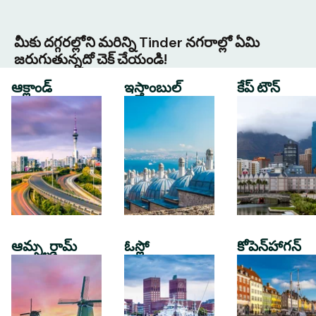
మీకు దగ్గరల్లోని మరిన్ని Tinder నగరాల్లో ఏమి
జరుగుతున్నదో చెక్ చేయండి!
ఆక్లాండ్
ఇస్తాంబుల్
కేప్ టౌన్
ఆమ్స్టర్డామ్
ఓస్లో
కోపెన్‌హాగన్