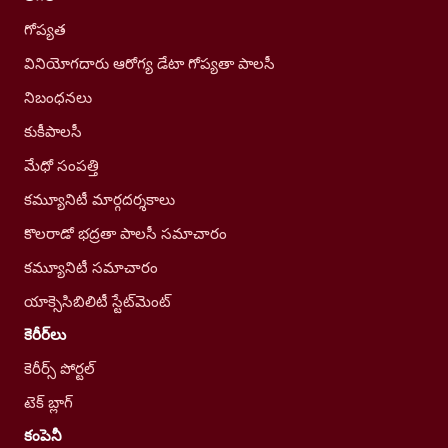
గోప్యత
వినియోగదారు ఆరోగ్య డేటా గోప్యతా పాలసీ
నిబంధనలు
కుకీపాలసీ
మేధో సంపత్తి
కమ్యూనిటీ మార్గదర్శకాలు
కొలరాడో భద్రతా పాలసీ సమాచారం
కమ్యూనిటీ సమాచారం
యాక్సెసిబిలిటీ స్టేట్‌మెంట్
కెరీర్‌లు
కెరీర్స్ పోర్టల్
టెక్ బ్లాగ్
కంపెనీ