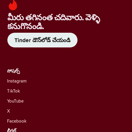
మీరు తగినంత చదివారు. వెళ్ళి
కనుగొనండి.
Tinder డౌన్‌లోడ్ చేయండి
సోషల్స్
Instagram
TikTok
YouTube
X
Facebook
లీగల్