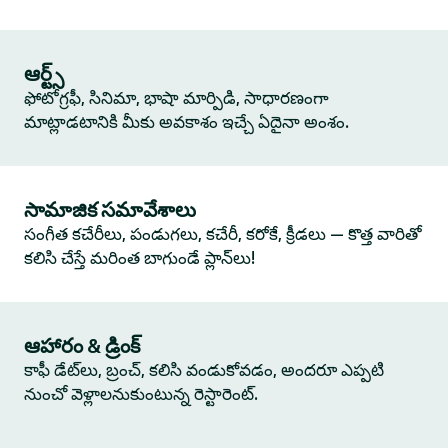
ఆర్ట్స్
ఫోటోగ్రఫీ, సినిమా, భాషా మార్పిడి, సాధారణంగా
మాట్లాడటానికి మీకు అవకాశం ఇచ్చే ఏదైనా అంశం.
సామాజిక సమావేశాలు
సంగీత కచేరీలు, పండుగలు, కచేరీ, కరోకే, క్రీడలు — కొత్త వారితో
కలిసి చేస్తే మరింత బాగుండే ప్లాన్‌లు!
ఆహారం & డ్రింక్
కాఫీ డేట్‌లు, బ్రంచ్, కలిసి వండుకోవడం, అందరూ ఎప్పటి
నుంచో వెళ్లాలనుకుంటున్న రెస్టారెంట్.