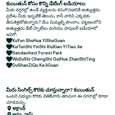
కుయితున్ కోసం కొన్ని డేటింగ్ ఐడియాలు:
మీకు దగ్గరల్లో ఉండే వ్యక్తులను కనుగొనడానికి అత్యుత్తమ
ప్రదేశం మీకు ఇప్పటికే తెలుసు, కానీ వారిని ఎక్కడకు
తీసుకెళ్లబోతున్నారు? మేం మిమ్మల్ని పొందాం. పట్టణంలోని
అత్యుత్తమ డేట్ స్పాట్‌లు మరియు పాపులర్ ఐడియాలో
ఇవిగో:
XuYun ShuHua YiShuGuan
KuiTunShi YinShi XiuXian YiTiao Jie
Sandaohezi Forest Park
WuSuShi ChengShi GuiHua ZhanShiTing
DuShanZiQu KeJiGuan
మీరు సింగిల్స్ కొరకు చూస్తున్నారా? కుయితున్
ఒంటరి సభ్యుల కొరకు వెతికేవారు తరచుగా ఈ నగరాల్లో కూడా
చూడవచ్చు.
ఆక్లాండ్
ఆమ్స్టర్డామ్