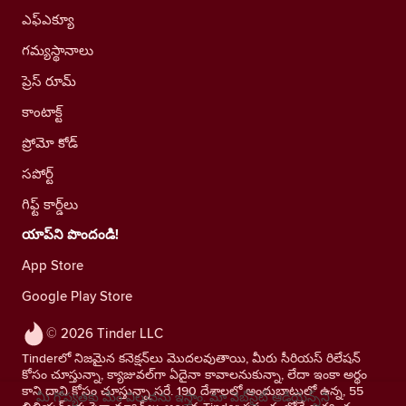
ఎఫ్ఎక్యూ
గమ్యస్థానాలు
ప్రెస్ రూమ్
కాంటాక్ట్
ప్రోమో కోడ్
సపోర్ట్
గిఫ్ట్ కార్డ్‌లు
యాప్‌ని పొందండి!
App Store
Google Play Store
© 2026 Tinder LLC
Tinderలో నిజమైన కనెక్షన్‌లు మొదలవుతాయి, మీరు సీరియస్ రిలేషన్
కోసం చూస్తున్నా, క్యాజువల్‌గా ఏదైనా కావాలనుకున్నా, లేదా ఇంకా అర్థం
కాని దాని కోసం చూస్తున్నా సరే. 190 దేశాలలో అందుబాటులో ఉన్న, 55
మీ గోప్యతకు మేం విలువను ఇస్తాం. మా వెబ్‌సైట్ ఆడియెన్స్‌ని