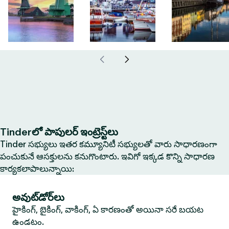
Tinderలో పాపులర్ ఇంట్రెస్ట్‌లు
Tinder సభ్యులు ఇతర కమ్యూనిటీ సభ్యులతో వారు సాధారణంగా
పంచుకునే ఆసక్తులను కనుగొంటారు. ఇవిగో ఇక్కడ కొన్ని సాధారణ
కార్యకలాపాలున్నాయి:
అవుట్‌డోర్‌లు
హైకింగ్, బైకింగ్, వాకింగ్, ఏ కారణంతో అయినా సరే బయట
ఉండటం.