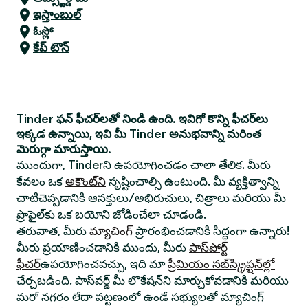
ఇస్తాంబుల్
ఓస్లో
కేప్ టౌన్
Tinder ఫన్ ఫీచర్‌లతో నిండి ఉంది. ఇవిగో కొన్ని ఫీచర్‌లు
ఇక్కడ ఉన్నాయి, ఇవి మీ Tinder అనుభవాన్ని మరింత
మెరుగ్గా మారుస్తాయి.
ముందుగా, Tinderని ఉపయోగించడం చాలా తేలిక. మీరు
కేవలం ఒక
అకౌంట్‌ని
సృష్టించాల్సి ఉంటుంది. మీ వ్యక్తిత్వాన్ని
చాటిచెప్పడానికి ఆసక్తులు/అభిరుచులు, చిత్రాలు మరియు మీ
ప్రొఫైల్‌కు ఒక బయోని జోడించేలా చూడండి.
తరువాత, మీరు
మ్యాచింగ్
ప్రారంభించడానికి సిద్ధంగా ఉన్నారు!
మీరు ప్రయాణించడానికి ముందు, మీరు
పాస్‌పోర్ట్
ఫీచర్
ఉపయోగించవచ్చు, ఇది మా
ప్రీమియం సబ్‌స్క్రిప్షన్‌ల్లో
చేర్చబడింది. పాస్‌వర్డ్ మీ లొకేషన్‌ని మార్చుకోవడానికి మరియు
మరో నగరం లేదా పట్టణంలో ఉండే సభ్యులతో మ్యాచింగ్