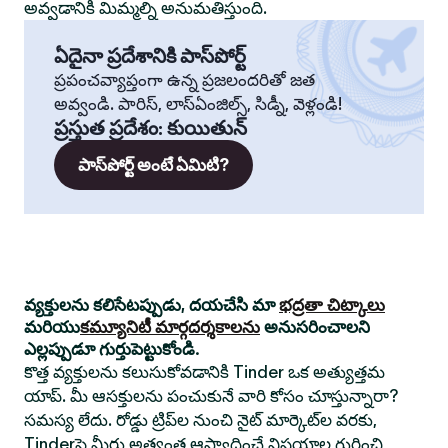
అవ్వడానికి మిమ్మల్ని అనుమతిస్తుంది.
ఏదైనా ప్రదేశానికి పాస్‌పోర్ట్
ప్రపంచవ్యాప్తంగా ఉన్న ప్రజలందరితో జత
అవ్వండి. పారిస్, లాస్‌ఏంజిల్స్, సిడ్నీ, వెళ్లండి!
ప్రస్తుత ప్రదేశం
:
కుయితున్
పాస్‌పోర్ట్ అంటే ఏమిటి?
వ్యక్తులను కలిసేటప్పుడు, దయచేసి మా
భద్రతా చిట్కాలు
మరియు
కమ్యూనిటీ మార్గదర్శకాలను
అనుసరించాలని
ఎల్లప్పుడూ గుర్తుపెట్టుకోండి.
కొత్త వ్యక్తులను కలుసుకోవడానికి Tinder ఒక అత్యుత్తమ
యాప్. మీ ఆసక్తులను పంచుకునే వారి కోసం చూస్తున్నారా?
సమస్య లేదు. రోడ్డు ట్రిప్‌ల నుంచి నైట్ మార్కెట్‌ల వరకు,
Tinderపై మీరు అత్యంత ఆస్వాదించే విషయాల గురించి