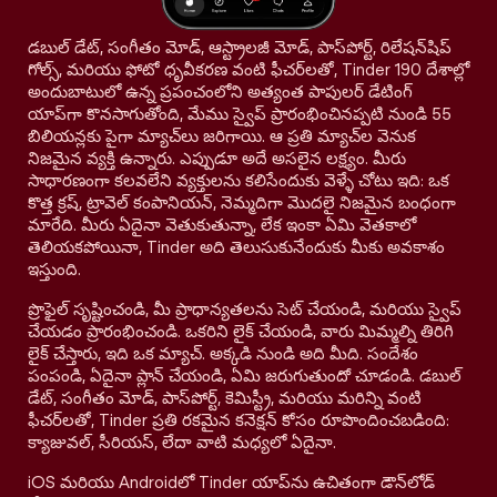
డబుల్ డేట్, సంగీతం మోడ్, ఆస్ట్రాలజీ మోడ్, పాస్‌పోర్ట్, రిలేషన్‌షిప్
గోల్స్, మరియు ఫోటో ధృవీకరణ వంటి ఫీచర్‌లతో, Tinder 190 దేశాల్లో
అందుబాటులో ఉన్న ప్రపంచంలోని అత్యంత పాపులర్ డేటింగ్
యాప్‌గా కొనసాగుతోంది, మేము స్వైప్ ప్రారంభించినప్పటి నుండి 55
బిలియన్లకు పైగా మ్యాచ్‌లు జరిగాయి. ఆ ప్రతి మ్యాచ్‌ల వెనుక
నిజమైన వ్యక్తి ఉన్నారు. ఎప్పుడూ అదే అసలైన లక్ష్యం. మీరు
సాధారణంగా కలవలేని వ్యక్తులను కలిసేందుకు వెళ్ళే చోటు ఇది: ఒక
కొత్త క్రష్, ట్రావెల్ కంపానియన్, నెమ్మదిగా మొదలై నిజమైన బంధంగా
మారేది. మీరు ఏదైనా వెతుకుతున్నా, లేక ఇంకా ఏమి వెతకాలో
తెలియకపోయినా, Tinder అది తెలుసుకునేందుకు మీకు అవకాశం
ఇస్తుంది.
ప్రొఫైల్ సృష్టించండి, మీ ప్రాధాన్యతలను సెట్ చేయండి, మరియు స్వైప్
చేయడం ప్రారంభించండి. ఒకరిని లైక్ చేయండి, వారు మిమ్మల్ని తిరిగి
లైక్ చేస్తారు, ఇది ఒక మ్యాచ్. అక్కడి నుండి అది మీది. సందేశం
పంపండి, ఏదైనా ప్లాన్ చేయండి, ఏమి జరుగుతుందో చూడండి. డబుల్
డేట్, సంగీతం మోడ్, పాస్‌పోర్ట్, కెమిస్ట్రీ, మరియు మరిన్ని వంటి
ఫీచర్‌లతో, Tinder ప్రతి రకమైన కనెక్షన్ కోసం రూపొందించబడింది:
క్యాజువల్, సీరియస్, లేదా వాటి మధ్యలో ఏదైనా.
iOS మరియు Androidలో Tinder యాప్‌ను ఉచితంగా డౌన్‌లోడ్