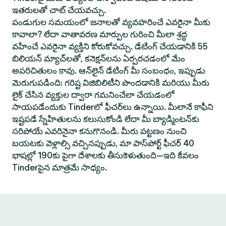
ఇతరులతో చాట్ చేయవచ్చు.
పండుగుల సమయంలో జనాలతో వ్యవహరించే ఎవరైనా మీకు
కావాలా? లేదా వాతావరణ మార్పుల గురించి మీలా శ్రద్ధ
వహించే ఎవరైనా వ్యక్తిని కోరుకోవచ్చు. డేటింగ్ చేయడానికి 55
బిలియన్ మ్యాచ్‌లతో, కనెక్షన్‌లను ఏర్పరచడంలో మేం
అపరిచితులం కావు. ఆన్‌లైన్ డేటింగ్ మీ సంబంధం, ఇప్పుడు
మెరుగుపడింది: గరిష్ట విజిబిలిటీని పొందడానికి మరియు మీరు
లైక్ చేసిన వ్యక్తుల ద్వారా గమనించేలా చేయడంలో
సాయపడేందుకు Tinderలో ఫీచర్‌లు ఉన్నాయి. మీలానే కాఫీని
ఇష్టపడే స్నేహితులను కలుసుకోండి లేదా మీ బ్యాడ్మింటన్‌కు
సరిపోయే ఎవరినైనా కనుగొనండి. మీరు పట్టణం నుంచి
బయటకు వెళ్లాల్సి వచ్చినప్పుడు, మా పాస్‌పోర్ట్ ఫీచర్ 40
భాషల్లో 190కు పైగా దేశాలకు తీసుకెళుతుంది—ఇది కేవలం
Tinderపైన మాత్రమే సాధ్యం.