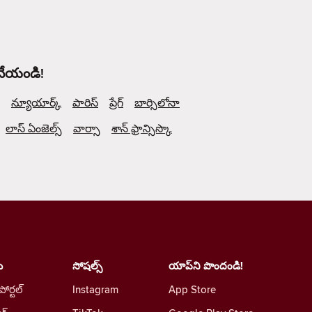
 చేయండి!
న్యూయార్క్
పారిస్
ప్రేగ్
బార్సిలోనా
లాస్ ఏంజెల్స్
వార్సా
శాన్ ఫ్రాన్సిస్కొ
ు
సోషల్స్
యాప్‌ని పొందండి!
 పోర్టల్
Instagram
App Store