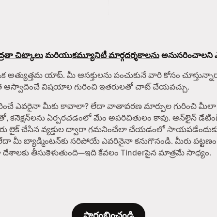
్రతా చిట్కాలు
మరియు
కమ్యూనిటీ మార్గదర్శకాలను
అనుసరించాలని ఎల్ల
ఒక అత్యుత్తమ యాప్. మీ ఆసక్తులను పంచుకునే వారి కోసం చూస్తున్నారా? 
ంత ఆస్వాదించే విషయాల గురించి ఇతరులతో చాట్ చేయవచ్చు.
రైనా మీకు కావాలా? లేదా వాతావరణ మార్పుల గురించి మీలా శ్రద్ధ 
తో, కనెక్షన్‌లను ఏర్పరచడంలో మేం అపరిచితులం కావు. ఆన్‌లైన్ డేట
 మీరు లైక్ చేసిన వ్యక్తుల ద్వారా గమనించేలా చేయడంలో సాయపడేందుక
లేదా మీ బ్యాడ్మింటన్‌కు సరిపోయే ఎవరినైనా కనుగొనండి. మీరు పట్టణం
పైగా దేశాలకు తీసుకెళుతుంది—ఇది కేవలం Tinderపైన మాత్రమే సాధ్యం.
ప్రారంభించండి