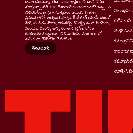
వినియోగదా
కావాలనుకున్నా, లేదా ఇంకా అర్థం కాని దాని కోసం
చూస్తున్నా సరే. 190 దేశాలలో అందుబాటులో ఉన్న, 55
నిబంధనల
బిలియన్‌లకు పైగా మ్యాచ్‌లు అయిన Tinder
ప్రపంచంలోనే అత్యంత పాపులర్ డేటింగ్ యాప్. డబుల్
కుకీపాలసీ
డేట్, సంగీతం మోడ్, పాస్‌పోర్ట్, కెమిస్ట్రీ వంటి ఫీచర్‌లు,
మరియు మరిన్ని అన్ని రకాల కనెక్షన్‌ల కోసం
మేధో సంపత్
రూపొందించబడ్డాయి. iOS మరియు Android లో
ఉచితంగా డౌన్‌లోడ్ చేసుకోండి.
కమ్యూనిటీ
తెలుగు
కొలరాడో 
కమ్యూనిట
యాక్సెసిబిల