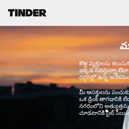
T
i
n
d
e
మ్
r
హో
మ్
కొత్త వ్యక్తులను కలుస
ఇక్కడ నివస్తున్నా లేద
దగ్గరల్లో ఉన్న అనేకమం
మీ ఆసక్తులను పంచుకునే 
ఒక డ్రింక్ తాగడానికి ల
నగరంలోని అత్యుత్తమ వ
చూడటానికి సైట్ సీయింగ్