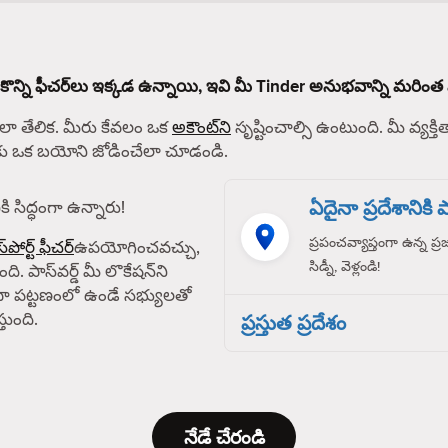
 కొన్ని ఫీచర్‌లు ఇక్కడ ఉన్నాయి, ఇవి మీ Tinder అనుభవాన్ని మరింత 
 తేలిక. మీరు కేవలం ఒక
అకౌంట్‌ని
సృష్టించాల్సి ఉంటుంది. మీ వ్యక్తిత
్‌కు ఒక బయోని జోడించేలా చూడండి.
ఏదైనా ప్రదేశానికి పా
ి సిద్ధంగా ఉన్నారు!
ప్రపంచవ్యాప్తంగా ఉన్న ప్
్‌పోర్ట్ ఫీచర్
ఉపయోగించవచ్చు,
సిడ్నీ, వెళ్లండి!
ది. పాస్‌వర్డ్ మీ లొకేషన్‌ని
ా పట్టణంలో ఉండే సభ్యులతో
తుంది.
ప్రస్తుత ప్రదేశం
నేడే చేరండి