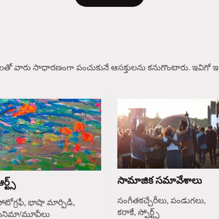
లతో వారు సాధారణంగా పంచుకునే ఆసక్తులను కనుగొంటారు. ఇవిగో ఇక
సామాజిక సమావేశాలు
ర్ట్స్
సంగీతకచ్చేరీలు, పండుగలు,
ోటోగ్రఫీ, భాషా మార్పిడి,
కరాకే, స్పోర్ట్స్
సినిమా/మూవీలు