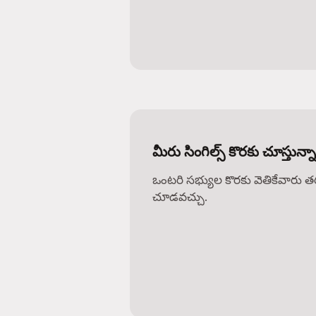
మీరు సింగిల్స్ కొరకు చూస్తున
ఒంటరి సభ్యుల కొరకు వెతికేవారు 
చూడవచ్చు.