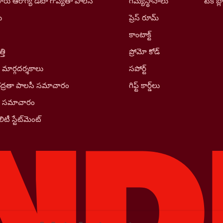
రు ఆరోగ్య డేటా గోప్యతా పాలసీ
గమ్యస్థానాలు
టెక్ బ్ల
ు
ప్రెస్ రూమ్
కాంటాక్ట్
తి
ప్రోమో కోడ్
 మార్గదర్శకాలు
సపోర్ట్
భద్రతా పాలసీ సమాచారం
గిఫ్ట్ కార్డ్‌లు
ీ సమాచారం
ిటీ స్టేట్‌మెంట్