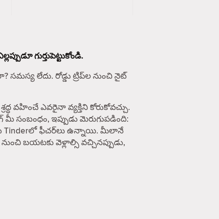
ప్పుడూ గుర్తుపెట్టుకోండి.
సమస్య లేదు. రోడ్డు ట్రిప్‌ల నుంచి నైట్
వహించే ఎవరైనా వ్యక్తిని కోరుకోవచ్చు.
ింగ్ మీ సంబంధం, ఇప్పుడు మెరుగుపడింది:
ు Tinderలో ఫీచర్‌లు ఉన్నాయి. మీలానే
 నుంచి బయటకు వెళ్లాల్సి వచ్చినప్పుడు,