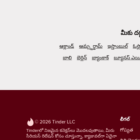
మీకు దగ
ఆక్లాండ్
ఆమ్స్టర్డామ్
ఇస్తాంబుల్
ఓస్ల
బాలి
బెర్లిన్
బ్యాంకాక్
బ్యూనస్ ఎయిర
లీగల్
© 2026 Tinder LLC
గోప్యత
Tinderలో నిజమైన కనెక్షన్‌లు మొదలవుతాయి, మీరు
సీరియస్ రిలేషన్ కోసం చూస్తున్నా, క్యాజువల్‌గా ఏదైనా