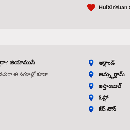
HuiXinYuan 
్నారా? జియాముసి
ఆక్లాండ్
ఆమ్స్టర్డామ్
తరచుగా ఈ నగరాల్లో కూడా
ఇస్తాంబుల్
ఓస్లో
కేప్ టౌన్