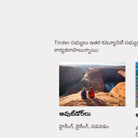
Tinder సభ్యులు ఇతర కమ్యూనిటీ సభ్యు
కార్యకలాపాలున్నాయి:
అవుట్‌డోర్‌లు
ఆ
హైకింగ్, బైకింగ్, నడవడం
ఫ