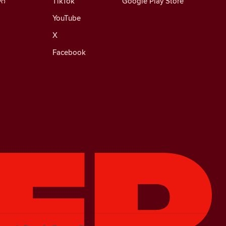
ాగ్
TikTok
Google Play Store
YouTube
X
Facebook