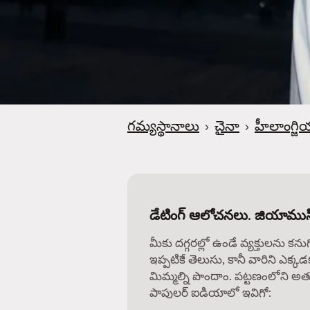
గమ్యస్థానాలు
›
చైనా
›
హీలాంగ్జి
డేటింగ్ ఆలోచనలు. జియాముసి
మీకు దగ్గరల్లో ఉండే వ్యక్తులను కను
ఇప్పటికే తెలుసు, కానీ వారిని ఎక్కడ
మిమ్మల్ని పొందాం. పట్టణంలోని అత్
పాపులర్ ఐడియాలో ఇవిగో: