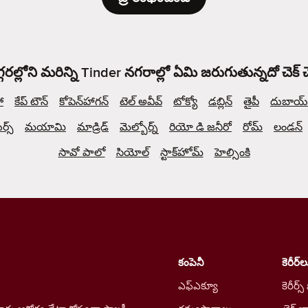
్గరల్లోని మరిన్ని Tinder నగరాల్లో ఏమి జరుగుతున్నదో చెక్
ో
కేప్ టౌన్
కోపెన్‌హాగన్
టెల్ అవీవ్
టోక్యో
డబ్లిన్
తైపీ
దుబాయ్
్స్
మయామి
మాడ్రిడ్
మెల్బోర్న్
రియో డి జనీరో
రోమ్
లండన్
సావో పాలో
సియోల్
స్టాక్‌హోమ్
హెల్సింకి
కంపెనీ
కెరీర్‌ల
ఎఫ్ఎక్యూ
కెరీర్స్