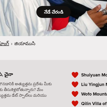
నేడే చేరండి
యాంగ్
›
జియాముసి
, చైనా
Shuiyuan Mo
గొనడానికి అత్యుత్తమ ప్రదేశం మీకు
Liu Yingjun
కు తీసుకెళ్లబోతున్నారు? మేం
Wofo Mounta
యుత్తమ డేట్ స్పాట్‌లు మరియు
Qilin Villa o