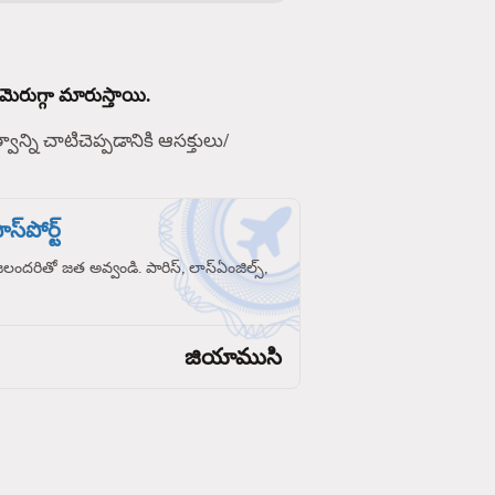
మెరుగ్గా మారుస్తాయి.
్వాన్ని చాటిచెప్పడానికి ఆసక్తులు/
స్‌పోర్ట్
రజలందరితో జత అవ్వండి. పారిస్, లాస్‌ఏంజిల్స్,
జియాముసి