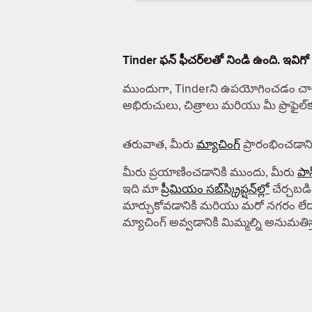
Tinder ఫన్ ఫీచర్‌లతో నిండి ఉంది. ఇవిగో
ముందుగా, Tinderని ఉపయోగించడం చాలా
అభిరుచులు, చిత్రాలు మరియు మీ ప్రొఫైల
తరువాత, మీరు
మ్యాచింగ్
ప్రారంభించడానిక
మీరు ప్రయాణించడానికి ముందు, మీరు
పాస
ఇది మా
ప్రీమియం సబ్‌స్క్రిప్షన్‌ల్లో
చేర్చబడిం
మార్చుకోవడానికి మరియు మరో నగరం లేద
మ్యాచింగ్ అవ్వడానికి మిమ్మల్ని అనుమతిస్