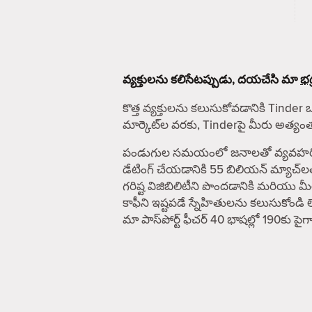
వ్యక్తులను కలిసేటప్పుడు, దయచేసి మా
భద
కొత్త వ్యక్తులను కలుసుకోవడానికి Tinder 
మార్కెట్‌ల వరకు, Tinderపై మీరు అత్య
పండుగుల సమయంలో జనాలతో వ్యవహరించే ఎవ
డేటింగ్ చేయడానికి 55 బిలియన్ మ్యాచ్‌ల
గరిష్ట విజిబిలిటీని పొందడానికి మరియు
కాఫీని ఇష్టపడే స్నేహితులను కలుసుకోండి 
మా పాస్‌పోర్ట్ ఫీచర్ 40 భాషల్లో 190కు 