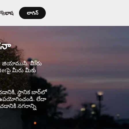
భాష
లాగిన్
ైనా
ండి: జియాముసి. మీరు
nderపై మీరు మీకు
ానికి, స్థానిక బార్‌లో
rని ఉపయోగించండి. లేదా
చడానికి నగరాన్ని