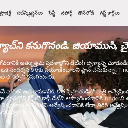
ప్రొడక్ట్
సబ్‌స్క్రిప్షన్‌లు
సేఫ్టీ
సపోర్ట్
డౌన్‌లోడ్
గిఫ్ట్ కార్డ్‌లు
యాచ్‌ని కనుగొనండి. జియాముసి, చ
ుకోవడానికి అత్యుత్తమ ప్రదేశాల్లోని డేటింగ్ దృశ్యాన్ని చూడ
ా ఒక సందర్శన కొరకు ప్రయాణించాలని ప్లాన్ చేసుకున్నా, Ti
ది లోకల్స్‌ని కనుగొంటారు.
వారితో జత కావడానికి, కొత్త స్నేహితుడితో రాత్రి అన్వేషించడ
ేదా దగ్గరల్లోని కేఫ్‌లో కాఫీ డేట్‌ని ఆస్వాదించడానికి Tinde
ిషయాలు అన్నింటిని అన్వేషించడానికి లేదా తిరిగి అన్వేషిం
‌కు వెళ్లండి.