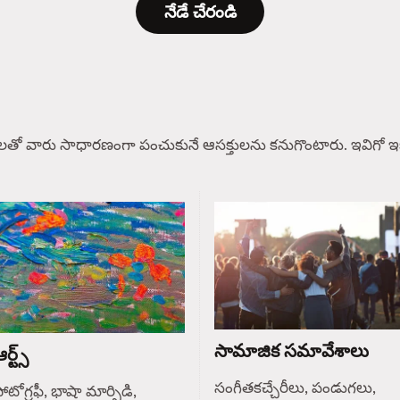
నేడే చేరండి
లతో వారు సాధారణంగా పంచుకునే ఆసక్తులను కనుగొంటారు. ఇవిగో ఇక
సామాజిక సమావేశాలు
ర్ట్స్
సంగీతకచ్చేరీలు, పండుగలు,
ోటోగ్రఫీ, భాషా మార్పిడి,