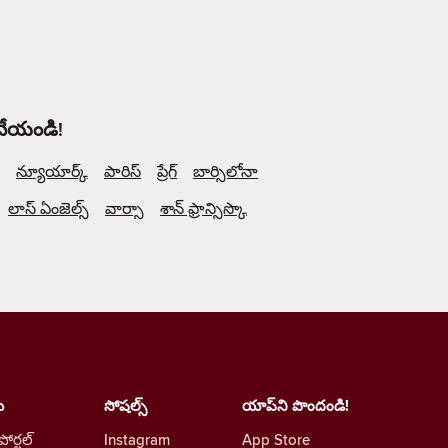
 చేయండి!
న్యూయార్క్
పారిస్
ప్రేగ్
బార్సిలోనా
లాస్ ఏంజెల్స్
వార్సా
శాన్ ఫ్రాన్సిస్కొ
ు
సోషల్స్
యాప్‌ని పొందండి!
 పోర్టల్
Instagram
App Store