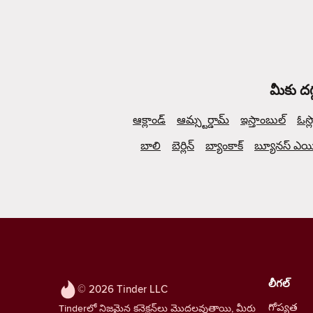
మీకు దగ
ఆక్లాండ్
ఆమ్స్టర్డామ్
ఇస్తాంబుల్
ఓస్ల
బాలి
బెర్లిన్
బ్యాంకాక్
బ్యూనస్ ఎయిర
లీగల్
© 2026 Tinder LLC
గోప్యత
Tinderలో నిజమైన కనెక్షన్‌లు మొదలవుతాయి, మీరు