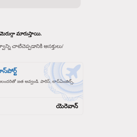
మెరుగ్గా మారుస్తాయి.
్వాన్ని చాటిచెప్పడానికి ఆసక్తులు/
స్‌పోర్ట్
రజలందరితో జత అవ్వండి. పారిస్, లాస్‌ఏంజిల్స్,
యెరెవాన్