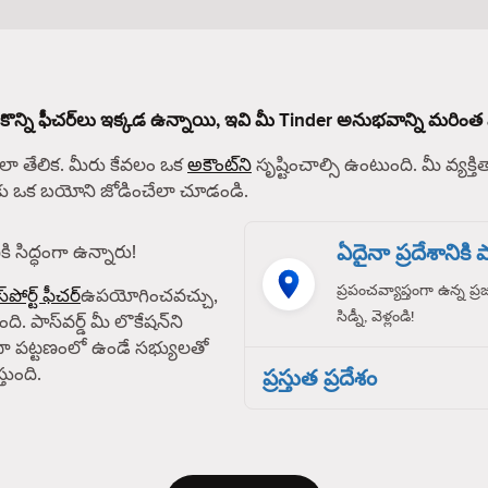
 కొన్ని ఫీచర్‌లు ఇక్కడ ఉన్నాయి, ఇవి మీ Tinder అనుభవాన్ని మరింత 
 తేలిక. మీరు కేవలం ఒక
అకౌంట్‌ని
సృష్టించాల్సి ఉంటుంది. మీ వ్యక్తిత
్‌కు ఒక బయోని జోడించేలా చూడండి.
ఏదైనా ప్రదేశానికి పా
ి సిద్ధంగా ఉన్నారు!
ప్రపంచవ్యాప్తంగా ఉన్న ప్
్‌పోర్ట్ ఫీచర్
ఉపయోగించవచ్చు,
సిడ్నీ, వెళ్లండి!
ది. పాస్‌వర్డ్ మీ లొకేషన్‌ని
ా పట్టణంలో ఉండే సభ్యులతో
తుంది.
ప్రస్తుత ప్రదేశం