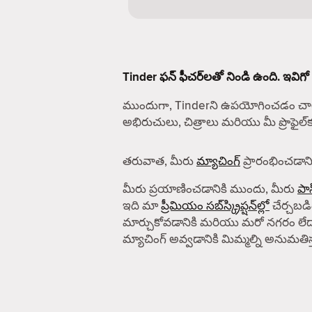
Tinder ఫన్ ఫీచర్‌లతో నిండి ఉంది. ఇవిగో
ముందుగా, Tinderని ఉపయోగించడం చాలా
అభిరుచులు, చిత్రాలు మరియు మీ ప్రొఫైల
తరువాత, మీరు
మ్యాచింగ్
ప్రారంభించడానిక
మీరు ప్రయాణించడానికి ముందు, మీరు
పాస
ఇది మా
ప్రీమియం సబ్‌స్క్రిప్షన్‌ల్లో
చేర్చబడిం
మార్చుకోవడానికి మరియు మరో నగరం లేద
మ్యాచింగ్ అవ్వడానికి మిమ్మల్ని అనుమతిస్