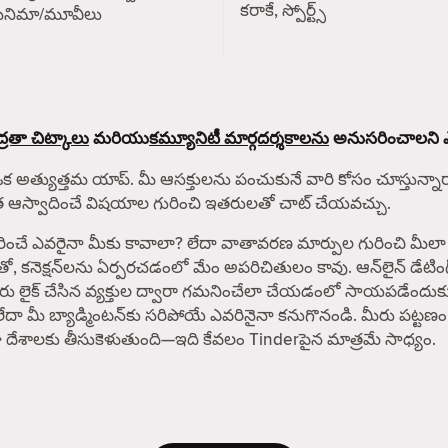
కరాకే, స్పోర్ట్స్
సినిమా/మూవీలు
్రతా చిట్కాలు
మరియు
కమ్యూనిటీ మార్గదర్శకాలను
అనుసరించాలని ఎల్ల
ఒక అత్యుత్తమ యాప్. మీ ఆసక్తులను పంచుకునే వారి కోసం చూస్తున్నారా? 
ంత ఆస్వాదించే విషయాల గురించి ఇతరులతో చాట్ చేయవచ్చు.
రైనా మీకు కావాలా? లేదా వాతావరణ మార్పుల గురించి మీలా శ్రద్ధ 
తో, కనెక్షన్‌లను ఏర్పరచడంలో మేం అపరిచితులం కావు. ఆన్‌లైన్ డేట
 మీరు లైక్ చేసిన వ్యక్తుల ద్వారా గమనించేలా చేయడంలో సాయపడేందుక
లేదా మీ బ్యాడ్మింటన్‌కు సరిపోయే ఎవరినైనా కనుగొనండి. మీరు పట్టణం
పైగా దేశాలకు తీసుకెళుతుంది—ఇది కేవలం Tinderపైన మాత్రమే సాధ్యం.