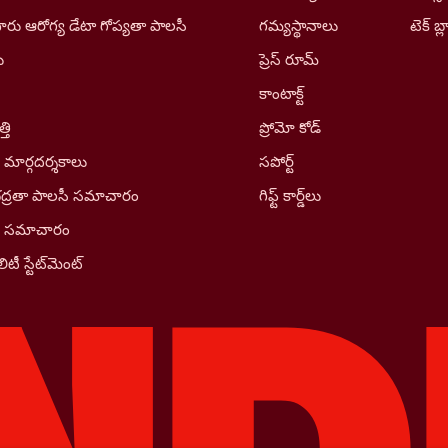
రు ఆరోగ్య డేటా గోప్యతా పాలసీ
గమ్యస్థానాలు
టెక్ బ్ల
ు
ప్రెస్ రూమ్
కాంటాక్ట్
తి
ప్రోమో కోడ్
 మార్గదర్శకాలు
సపోర్ట్
భద్రతా పాలసీ సమాచారం
గిఫ్ట్ కార్డ్‌లు
ీ సమాచారం
ిటీ స్టేట్‌మెంట్