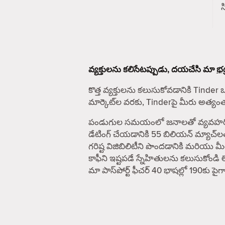
వ్యక్తులను కలిసేటప్పుడు, దయచేసి మా
భద
కొత్త వ్యక్తులను కలుసుకోవడానికి Tinder 
మార్కెట్‌ల వరకు, Tinderపై మీరు అత్య
పండుగుల సమయంలో జనాలతో వ్యవహరించే ఎవ
డేటింగ్ చేయడానికి 55 బిలియన్ మ్యాచ్‌ల
గరిష్ట విజిబిలిటీని పొందడానికి మరియు
కాఫీని ఇష్టపడే స్నేహితులను కలుసుకోండి 
మా పాస్‌పోర్ట్ ఫీచర్ 40 భాషల్లో 190కు 