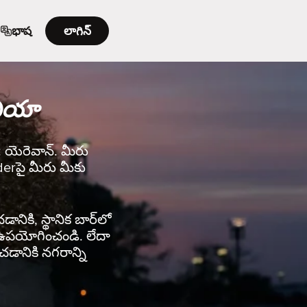
భాష
లాగిన్
ేనియా
ి: యెరెవాన్. మీరు
nderపై మీరు మీకు
ానికి, స్థానిక బార్‌లో
rని ఉపయోగించండి. లేదా
చడానికి నగరాన్ని