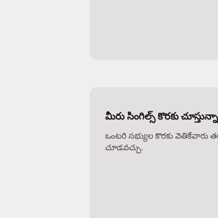
మీరు సింగిల్స్ కొరకు చూస్తున్
ఒంటరి సభ్యుల కొరకు వెతికేవారు 
చూడవచ్చు.