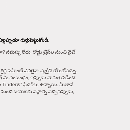
ప్పుడూ గుర్తుపెట్టుకోండి.
సమస్య లేదు. రోడ్డు ట్రిప్‌ల నుంచి నైట్
వహించే ఎవరైనా వ్యక్తిని కోరుకోవచ్చు.
ింగ్ మీ సంబంధం, ఇప్పుడు మెరుగుపడింది:
ు Tinderలో ఫీచర్‌లు ఉన్నాయి. మీలానే
 నుంచి బయటకు వెళ్లాల్సి వచ్చినప్పుడు,