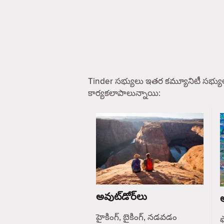
Tinder సభ్యులు ఇతర కమ్యూనిటీ సభ్యు
కార్యకలాపాలున్నాయి:
అవుట్‌డోర్‌లు
ఆ
హైకింగ్, బైకింగ్, నడవడం
ఫ