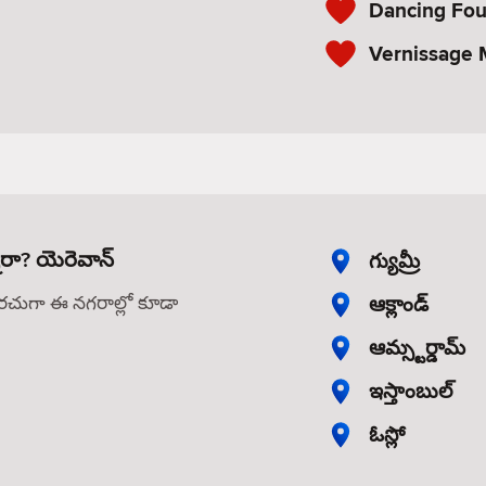
Dancing Fou
Vernissage 
నారా? యెరెవాన్
గ్యుమ్రీ
ఆక్లాండ్
తరచుగా ఈ నగరాల్లో కూడా
ఆమ్స్టర్డామ్
ఇస్తాంబుల్
ఓస్లో