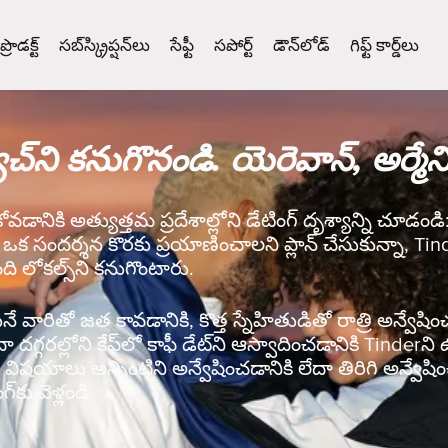
ప్రొడక్ట్
సబ్‌స్క్రిప్షన్‌లు
సేఫ్టీ
సపోర్ట్
డౌన్‌లోడ్
గిఫ్ట్ కార్డ్‌లు
చ్‌ని కనుగొనండి. యెరెవాన్, అర్మ
కోవడానికి అత్యుత్తమ ప్రదేశాల్లోని డేటింగ్ దృశ్యాన్ని చూడండ
ా ఒక సందర్శన కొరకు ప్రయాణించాలని ప్లాన్ చేసుకున్నా, Ti
ది లోకల్స్‌ని కనుగొంటారు.
వారితో జత కావడానికి, కొత్త స్నేహితుడితో రాత్రి అన్వేషించడ
ేదా దగ్గరల్లోని కేఫ్‌లో కాఫీ డేట్‌ని ఆస్వాదించడానికి Tinde
ిషయాలు అన్నింటిని అన్వేషించడానికి లేదా తిరిగి అన్వేషిం
‌కు వెళ్లండి.