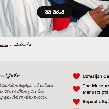
నేడే చేరండి
వాన్
›
యెరెవాన్
 అర్మేనియా
Cafesijan Ce
The Museum 
గొనడానికి అత్యుత్తమ ప్రదేశం మీకు
కు తీసుకెళ్లబోతున్నారు? మేం
Manuscripts
యుత్తమ డేట్ స్పాట్‌లు మరియు
Republic Sq