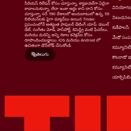
సీరియస్ రిలేషన్ కోసం చూస్తున్నా, క్యాజువల్‌గా ఏదైనా
వినియోగదా
కావాలనుకున్నా, లేదా ఇంకా అర్థం కాని దాని కోసం
చూస్తున్నా సరే. 190 దేశాలలో అందుబాటులో ఉన్న, 55
నిబంధనల
బిలియన్‌లకు పైగా మ్యాచ్‌లు అయిన Tinder
ప్రపంచంలోనే అత్యంత పాపులర్ డేటింగ్ యాప్. డబుల్
కుకీపాలసీ
డేట్, సంగీతం మోడ్, పాస్‌పోర్ట్, కెమిస్ట్రీ వంటి ఫీచర్‌లు,
మరియు మరిన్ని అన్ని రకాల కనెక్షన్‌ల కోసం
మేధో సంపత్
రూపొందించబడ్డాయి. iOS మరియు Android లో
ఉచితంగా డౌన్‌లోడ్ చేసుకోండి.
కమ్యూనిటీ
తెలుగు
కొలరాడో 
కమ్యూనిట
యాక్సెసిబిల