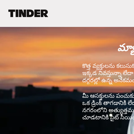
T
i
n
d
e
మ్యా
r
హో
మ్
కొత్త వ్యక్తులను కలుసు
ఇక్కడ నివస్తున్నా లేద
దగ్గరల్లో ఉన్న అనేకమం
మీ ఆసక్తులను పంచుకునే 
ఒక డ్రింక్ తాగడానికి ల
నగరంలోని అత్యుత్తమ వ
చూడటానికి సైట్ సీయింగ్