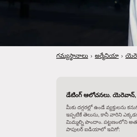
గమ్యస్థానాలు
›
అర్మేనియా
›
యెరె
డేటింగ్ ఆలోచనలు. యెరెవాన్,
మీకు దగ్గరల్లో ఉండే వ్యక్తులను కను
ఇప్పటికే తెలుసు, కానీ వారిని ఎక్కడ
మిమ్మల్ని పొందాం. పట్టణంలోని అత్
పాపులర్ ఐడియాలో ఇవిగో: