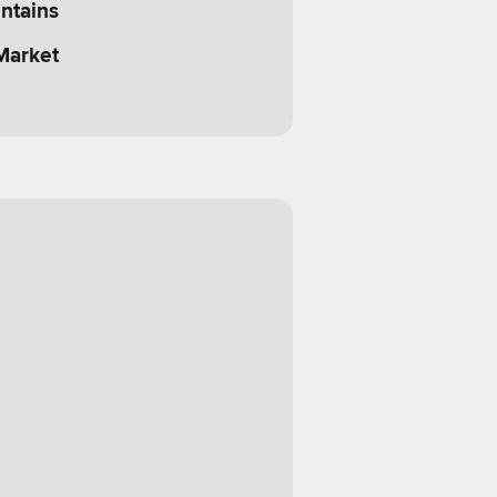
ntains
Market