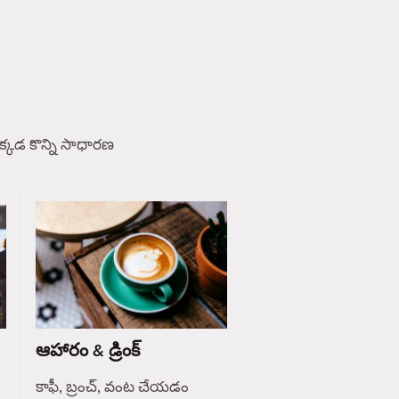
్కడ కొన్ని సాధారణ
ఆహారం & డ్రింక్
కాఫీ, బ్రంచ్, వంట చేయడం