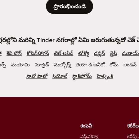
ప్రారంభించండి
్గరల్లోని మరిన్ని Tinder నగరాల్లో ఏమి జరుగుతున్నదో చెక్
ో
కేప్ టౌన్
కోపెన్‌హాగన్
టెల్ అవీవ్
టోక్యో
డబ్లిన్
తైపీ
దుబాయ్
్స్
మయామి
మాడ్రిడ్
మెల్బోర్న్
రియో డి జనీరో
రోమ్
లండన్
సావో పాలో
సియోల్
స్టాక్‌హోమ్
హెల్సింకి
కంపెనీ
కెరీర్‌ల
ఎఫ్ఎక్యూ
కెరీర్స్