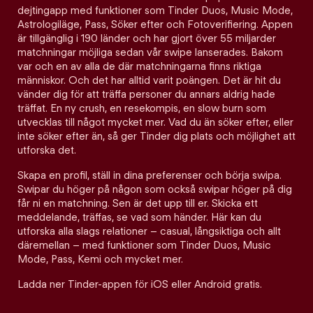
dejtingapp med funktioner som Tinder Duos, Music Mode,
Astrologiläge, Pass, Söker efter och Fotoverifiering. Appen
är tillgänglig i 190 länder och har gjort över 55 miljarder
matchningar möjliga sedan vår swipe lanserades. Bakom
var och en av alla de där matchningarna finns riktiga
människor. Och det har alltid varit poängen. Det är hit du
vänder dig för att träffa personer du annars aldrig hade
träffat. En ny crush, en resekompis, en slow burn som
utvecklas till något mycket mer. Vad du än söker efter, eller
inte söker efter än, så ger Tinder dig plats och möjlighet att
utforska det.
Skapa en profil, ställ in dina preferenser och börja swipa.
Swipar du höger på någon som också swipar höger på dig
får ni en matchning. Sen är det upp till er. Skicka ett
meddelande, träffas, se vad som händer. Här kan du
utforska alla slags relationer – casual, långsiktiga och allt
däremellan – med funktioner som Tinder Duos, Music
Mode, Pass, Kemi och mycket mer.
Ladda ner Tinder-appen för iOS eller Android gratis.