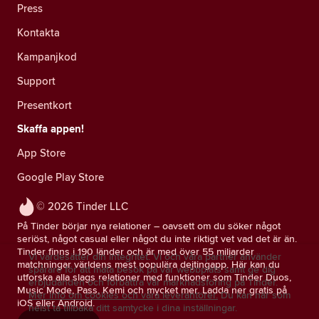
Press
Kontakta
Kampanjkod
Support
Presentkort
Skaffa appen!
App Store
Google Play Store
© 2026 Tinder LLC
På Tinder börjar nya relationer – oavsett om du söker något
seriöst, något casual eller något du inte riktigt vet vad det är än.
Tinder finns i 190 länder och är med över 55 miljarder
Vi värdesätter din integritet. Vi och våra partner använder
matchningar världens mest populära dejtingapp. Här kan du
spårare för att mäta besök på vår webbplats samt ge dig
utforska alla slags relationer med funktioner som Tinder Duos,
erbjudanden och förbättra vår marknadsföring på Tinder.
Music Mode, Pass, Kemi och mycket mer. Ladda ner gratis på
Mer info om cookies och våra leverantörer.
Du kan när som
iOS eller Android.
helst ta tillbaka ditt samtycke i dina inställningar.