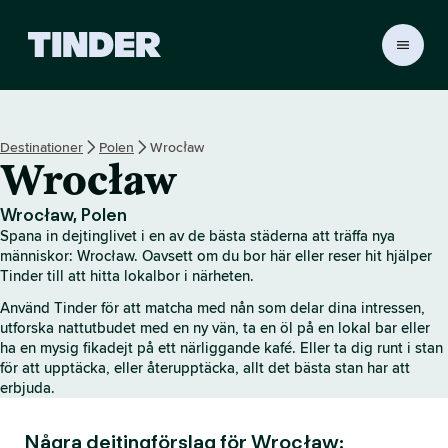
T
i
n
d
e
Destinationer
Polen
Wrocław
r
Wrocław
s
s
t
Wrocław, Polen
a
Spana in dejtinglivet i en av de bästa städerna att träffa nya
r
människor: Wrocław. Oavsett om du bor här eller reser hit hjälper
t
Tinder till att hitta lokalbor i närheten.
s
Använd Tinder för att matcha med nån som delar dina intressen,
i
utforska nattutbudet med en ny vän, ta en öl på en lokal bar eller
d
ha en mysig fikadejt på ett närliggande kafé. Eller ta dig runt i stan
a
för att upptäcka, eller återupptäcka, allt det bästa stan har att
erbjuda.
Några dejtingförslag för Wrocław: