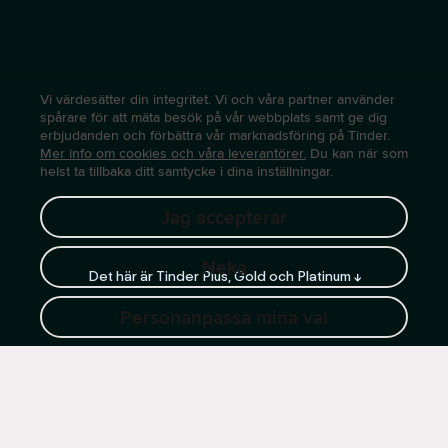
Vi värdesätter din integritet. Vi och våra partner använder
spårare för att mäta besök på vår webbplats samt ge dig
erbjudanden och förbättra vår marknadsföring på Tinder.
Mer info om cookies och våra leverantörer.
Du kan när som
helst ta tillbaka ditt samtycke i dina inställningar.
Jag accepterar
Neka
Det här är Tinder Plus, Gold och Platinum ↓
Personanpassa mina val
Våra erbjudanden: