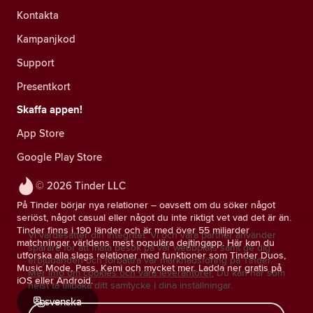
Kontakta
Kampanjkod
Support
Presentkort
Skaffa appen!
App Store
Google Play Store
© 2026 Tinder LLC
På Tinder börjar nya relationer – oavsett om du söker något
seriöst, något casual eller något du inte riktigt vet vad det är än.
Tinder finns i 190 länder och är med över 55 miljarder
Vi värdesätter din integritet. Vi och våra partner använder
matchningar världens mest populära dejtingapp. Här kan du
spårare för att mäta besök på vår webbplats samt ge dig
utforska alla slags relationer med funktioner som Tinder Duos,
erbjudanden och förbättra vår marknadsföring på Tinder.
Music Mode, Pass, Kemi och mycket mer. Ladda ner gratis på
Mer info om cookies och våra leverantörer.
Du kan när som
iOS eller Android.
helst ta tillbaka ditt samtycke i dina inställningar.
svenska