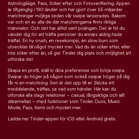
Astrologiläge, Pass, Söker efter och Fotoverifiering. Appen
är tillgänglig i 190 länder och har gjort över 55 miljarder
matchningar möjliga sedan vår swipe lanserades. Bakom
var och en av alla de där matchningarna finns riktiga
människor. Och det har alltid varit poängen. Det är hit du
vänder dig för att träffa personer du annars aldrig hade
träffat. En ny crush, en resekompis, en slow burn som
utvecklas till något mycket mer. Vad du än söker efter, eller
inte söker efter än, så ger Tinder dig plats och möjlighet att
utforska det.
Skapa en profil, ställ in dina preferenser och börja swipa.
Swipar du höger på någon som också swipar höger på dig
får ni en matchning. Sen är det upp till er. Skicka ett
meddelande, träffas, se vad som händer. Här kan du
utforska alla slags relationer – casual, långsiktiga och allt
däremellan – med funktioner som Tinder Duos, Music
Mode, Pass, Kemi och mycket mer.
Ladda ner Tinder-appen för iOS eller Android gratis.