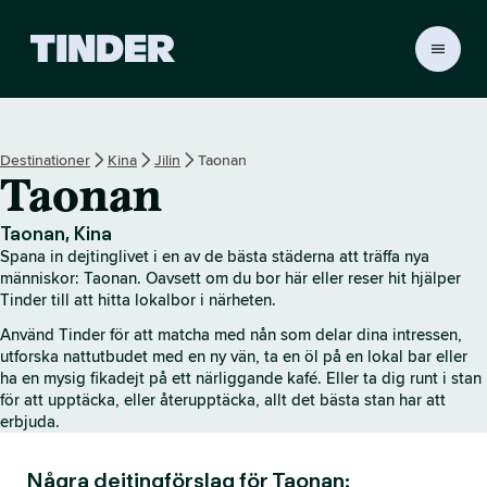
T
i
n
d
e
Destinationer
Kina
Jilin
Taonan
r
Taonan
s
s
t
Taonan, Kina
a
Spana in dejtinglivet i en av de bästa städerna att träffa nya
r
människor: Taonan. Oavsett om du bor här eller reser hit hjälper
t
Tinder till att hitta lokalbor i närheten.
s
Använd Tinder för att matcha med nån som delar dina intressen,
i
utforska nattutbudet med en ny vän, ta en öl på en lokal bar eller
d
ha en mysig fikadejt på ett närliggande kafé. Eller ta dig runt i stan
a
för att upptäcka, eller återupptäcka, allt det bästa stan har att
erbjuda.
Några dejtingförslag för Taonan: