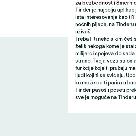
za bezbednost
i
Smernic
Tinder je najbolja aplikac
ista interesovanja kao ti
noćnih pijaca, na Tinderu
uživaš.
Treba li ti neko s kim ćeš
želiš nekoga kome je stalo
milijardi spojeva do sada
strano. Tvoja veza sa onl
funkcije koje ti pružaju ma
ljudi koji ti se sviđaju. Up
ko može da ti parira u ba
Tinder pasoš i poseti pre
sve je moguće na Tinderu