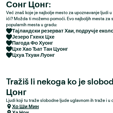
Сонг Цонг:
a
Već znaš koje je najbolje mesto za upoznavanje ljudi u tv
ići? Možda ti možemo pomoći. Evo najboljih mesta za s
popularnih mesta u gradu:
Тајландски резерват Хаи, подручје екол
Језеро Гхенх Цхе
Пагода Фо Хуонг
Цхе Хао Ђат Тан Цуонг
Цхуа Тхуан Луонг
Tražiš li nekoga ko je slob
Цонг
Ljudi koji tu traže slobodne ljude uglavnom ih traže i 
Хо Ши Мин
Ха Нои