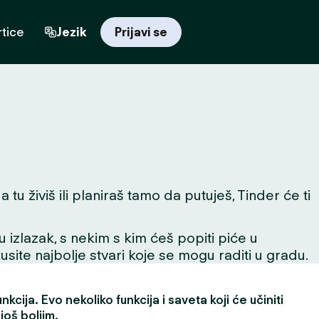
tice
Jezik
Prijavi se
tu živiš ili planiraš tamo da putuješ, Tinder će ti
 u izlazak, s nekim s kim ćeš popiti piće u
skusite najbolje stvari koje se mogu raditi u gradu.
kcija. Evo nekoliko funkcija i saveta koji će učiniti
još boljim.