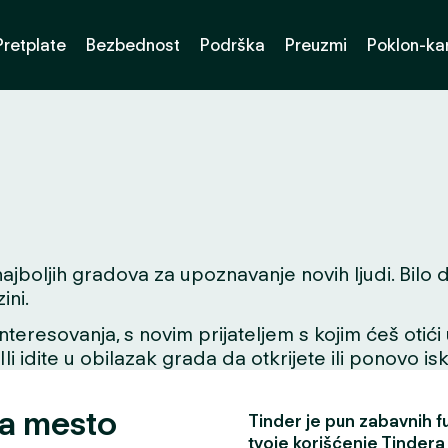
Pretplate
Bezbednost
Podrška
Preuzmi
Poklon-kar
jboljih gradova za upoznavanje novih ljudi. Bilo da 
ini.
interesovanja, s novim prijateljem s kojim ćeš otići
 Ili idite u obilazak grada da otkrijete ili ponovo i
za mesto
Tinder je pun zabavnih fun
tvoje korišćenje Tindera 