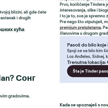
Prvo, korišćenje Tindera 
interesovanja, slike i biog
ojoj blizini, ali gde ćete
I to je to, sve je spremno
astanak i drugih
Pre nego što otputuješ, 
premijum pretplatama
. P
ошких кућа
članovima u drugom grad
Pasoš do bilo koje 
Spoji se sa bilo kim ši
Los Anđeles, Sidnej, k
Trenutna lokacija
:
Šta je Tinder pas
odan? Сонг
u ovim gradovima.
Kada se upoznaješ s novi