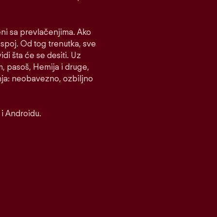
eni sa prevlačenjima. Ako
e spoj. Od tog trenutka, sve
idi šta će se desiti. Uz
m, pasoš, Hemija i druge,
nja: neobavezno, ozbiljno
i Androidu.