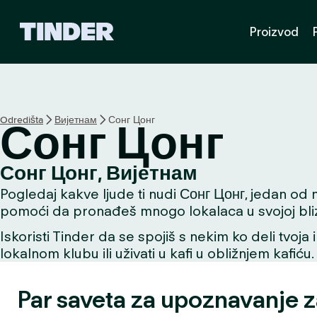
T
Proizvod
i
n
d
e
r
p
Odredišta
Вијетнам
Сонг Цонг
Сонг Цонг
o
č
e
Сонг Цонг, Вијетнам
t
Pogledaj kakve ljude ti nudi Сонг Цонг, jedan od na
n
a
pomoći da pronađeš mnogo lokalaca u svojoj bliz
s
Iskoristi Tinder da se spojiš s nekim ko deli tvoja 
t
lokalnom klubu ili uživati u kafi u obližnjem kafiću.
r
a
n
Par saveta za upoznavanje 
i
c