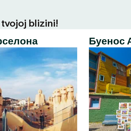
vojoj blizini!
рселона
Буенос 