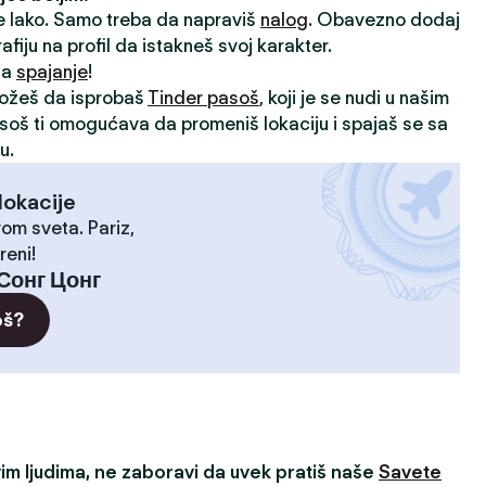
je lako. Samo treba da napraviš
nalog
. Obavezno dodaj
rafiju na profil da istakneš svoj karakter.
 za
spajanje
!
možeš da isprobaš
Tinder pasoš
, koji je se nudi u našim
asoš ti omogućava da promeniš lokaciju i spajaš se sa
u.
lokacije
rom sveta. Pariz,
reni!
Сонг Цонг
oš?
m ljudima, ne zaboravi da uvek pratiš naše
Savete