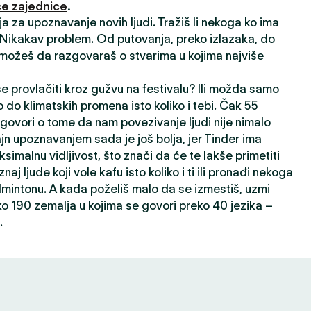
e zajednice
.
ija za upoznavanje novih ljudi. Tražiš li nekoga ko ima
? Nikakav problem. Od putovanja, preko izlazaka, do
 možeš da razgovaraš o stvarima u kojima najviše
 se provlačiti kroz gužvu na festivalu? Ili možda samo
 do klimatskih promena isto koliko i tebi. Čak 55
 govori o tome da nam povezivanje ljudi nije nimalo
ajn upoznavanjem sada je još bolja, jer Tinder ima
ksimalnu vidljivost, što znači da će te lakše primetiti
oznaj ljude koji vole kafu isto koliko i ti ili pronađi nekoga
dmintonu. A kada poželiš malo da se izmestiš, uzmi
ko 190 zemalja u kojima se govori preko 40 jezika –
.