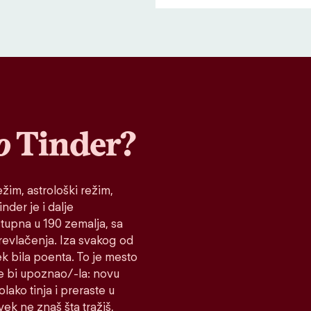
o
Tinder?
žim, astrološki režim,
nder je i dalje
stupna u 190 zemalja, sa
prevlačenja. Iza svakog od
ek bila poenta. To je mesto
e bi upoznao/-la: novu
lako tinja i preraste u
vek ne znaš šta tražiš,