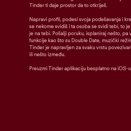
Tinder ti daje prostor da to otkriješ.
Napravi profil, podesi svoja podešavanja i kr
se nekome svidiš i ta osoba se svidi tebi, to j
je na tebi. Pošalji poruku, isplaniraj nešto, pa v
funkcije kao što su Double Date, muzički reži
Tinder je napravljen za svaku vrstu poveziva
ili nešto između.
Preuzmi Tinder aplikaciju besplatno na iOS-u 