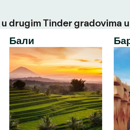
u drugim Tinder gradovima u t
Бали
Ба