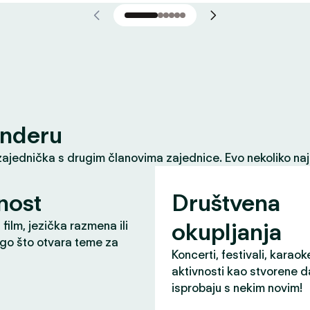
inderu
zajednička s drugim članovima zajednice. Evo nekoliko naj
nost
Društvena
okupljanja
 film, jezička razmena ili
ugo što otvara teme za
Koncerti, festivali, karaok
aktivnosti kao stvorene d
isprobaju s nekim novim!