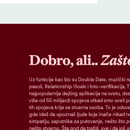
Dobro, ali..
Zašt
Uz funkcije kao što su Double Date, muzički re
pasoš, Relationship Goals i foto-verifikacija, Ti
najpopularnija dejting aplikacija na svetu, do
više od 55 milijardi spojeva otkad smo uveli 
tih spojeva krije se stvarna osoba. To je oduv
gde ideš da upoznaš ljude koje inače nikad n
simpatiju, saputnika za putovanje, nešto što po
nešto stvarno. Šta god da tražiš, sve i da još u