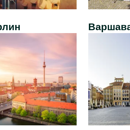
рлин
Варшав