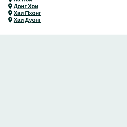
Донг Хои
Хаи Пхонг
Хаи Дуонг