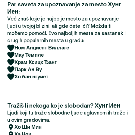
Par saveta za upoznavanje za mesto Хунг
a
Иен:
Već znaš koje je najbolje mesto za upoznavanje
ljudi u tvojoj blizini, ali gde ćete ići? Možda ti
možemo pomoći. Evo najboljih mesta za sastanak i
drugih popularnih mesta u gradu:
Ном Анциент Виллаге
Мау Темпле
Храм Ксицх Ђанг
Парк Ан Ву
Хо бан нгуиет
Tražiš li nekoga ko je slobodan? Хунг Иен
Ljudi koji tu traže slobodne ljude uglavnom ih traže i
u ovim gradovima.
Хо Ши Мин
Ха Нои