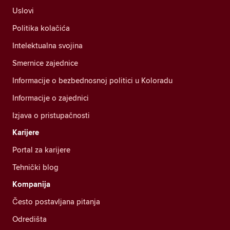
Uslovi
Politika kolačića
Intelektualna svojina
Smernice zajednice
Informacije o bezbednosnoj politici u Koloradu
Informacije o zajednici
Izjava o pristupačnosti
Karijere
Portal za karijere
Tehnički blog
Kompanija
Često postavljana pitanja
Odredišta