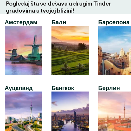
Pogledaj šta se dešava u drugim Tinder
gradovima u tvojoj blizini!
Амстердам
Бали
Барселона
Ауцкланд
Бангкок
Берлин