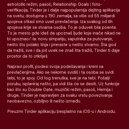
astrološki režim, pasoš, Relationship Goals i foto-
verifikacija, Tinder je i dalje najpopularnija dejting aplikacija
na svetu, dostupna u 190 zemalja, sa više od 55 milijardi
spojeva otkad smo uveli prevlačenja. Iza svakog od tih
spojeva krije se stvarna osoba. To je oduvek bila poenta.
To je mesto gde ideš da upoznaš ljude koje inače nikad ne
bi upoznao/-la: novu simpatiju, saputnika za putovanje,
nešto što polako tinja i preraste u nešto stvarno. Šta god
da tražiš, sve i da još uvek ne znaš šta tražiš, Tinder ti daje
prostor da to otkriješ.
Napravi profil, podesi svoja podešavanja i kreni sa
prevlačenjima. Ako se nekome svidiš i ta osoba se svidi
tebi, to je spoj. Od tog trenutka, sve je na tebi. Pošalji
poruku, isplaniraj nešto, pa vidi šta će se desiti. Uz funkcije
kao što su Double Date, muzički režim, pasoš, Hemija i
druge, Tinder je napravljen za svaku vrstu povezivanja:
neobavezno, ozbiljno ili nešto između.
Preuzmi Tinder aplikaciju besplatno na iOS-u i Androidu.