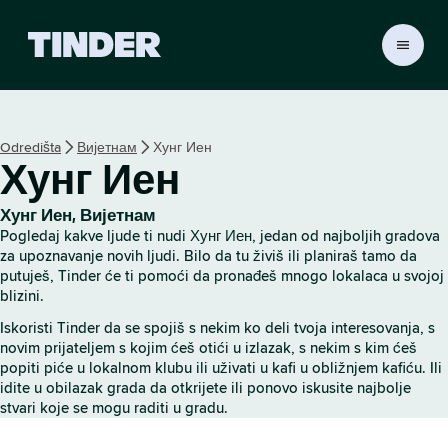
T
i
n
d
e
Odredišta
Вијетнам
Хунг Иен
r
Хунг Иен
p
o
č
Хунг Иен, Вијетнам
e
Pogledaj kakve ljude ti nudi Хунг Иен, jedan od najboljih gradova
t
za upoznavanje novih ljudi. Bilo da tu živiš ili planiraš tamo da
n
putuješ, Tinder će ti pomoći da pronađeš mnogo lokalaca u svojoj
blizini.
a
s
Iskoristi Tinder da se spojiš s nekim ko deli tvoja interesovanja, s
t
novim prijateljem s kojim ćeš otići u izlazak, s nekim s kim ćeš
r
popiti piće u lokalnom klubu ili uživati u kafi u obližnjem kafiću. Ili
a
idite u obilazak grada da otkrijete ili ponovo iskusite najbolje
n
stvari koje se mogu raditi u gradu.
i
c