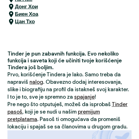
Донг Хои
Биен Хоа
Цан Тхо
Tinder je pun zabavnih funkcija. Evo nekoliko
funkcija i saveta koji će učiniti tvoje korišćenje
Tindera još boljim.
Prvo, korišćenje Tindera je lako. Samo treba da
napraviš
nalog
. Obavezno dodaj interesovanja,
slike i biografiju na profil da istakneš svoj karakter.
I to je to, sve je spremno za
spajanje
!
Pre nego što otputuješ, možeš da isprobaš
Tinder
pasoš
, koji je se nudi u našim
premijum
pretplatama
. Pasoš ti omogućava da promeniš
lokaciju i spajaš se sa članovima u drugom gradu.