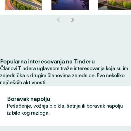
Popularna interesovanja na Tinderu
Članovi Tindera uglavnom traže interesovanja koja su im
zajednička s drugim članovima zajednice. Evo nekoliko
najčešćih aktivnosti:
Boravak napolju
Pešačenje, vožnja bicikla, šetnja ili boravak napolju
iz bilo kog razloga.