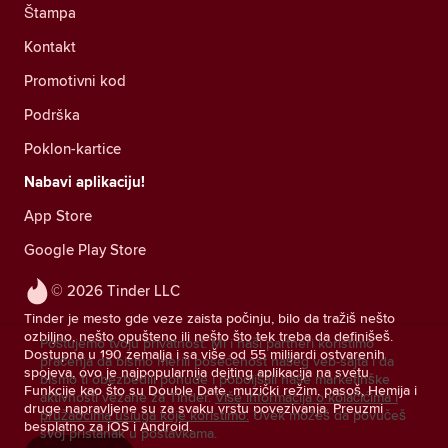
Štampa
Kontakt
Promotivni kod
Podrška
Poklon-kartice
Nabavi aplikaciju!
App Store
Google Play Store
© 2026 Tinder LLC
Tinder je mesto gde veze zaista počinju, bilo da tražiš nešto
ozbiljno, nešto opušteno ili nešto što tek treba da definišeš.
Poštujemo tvoju privatnost. Mi i naši partneri koristimo
Dostupna u 190 zemalja i sa više od 55 milijardi ostvarenih
praćenja da bismo merili posećenost našeg veb-sajta i da
spojeva, ovo je najpopularnija dejting aplikacija na svetu.
bismo ti obezbedili ponude i poboljšali naše marketinške
Funkcije kao što su Double Date, muzički režim, pasoš, Hemija i
aktivnosti vezane za Tinder.
Više informacija o kolačićima i
druge napravljene su za svaku vrstu povezivanja. Preuzmi
pružaocima usluga koje koristimo.
Uvek možeš da povučeš
besplatno za iOS i Android.
svoj pristanak u postavkama.