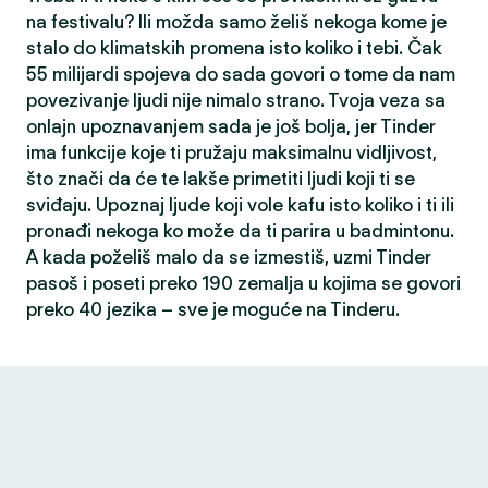
na festivalu? Ili možda samo želiš nekoga kome je
stalo do klimatskih promena isto koliko i tebi. Čak
55 milijardi spojeva do sada govori o tome da nam
povezivanje ljudi nije nimalo strano. Tvoja veza sa
onlajn upoznavanjem sada je još bolja, jer Tinder
ima funkcije koje ti pružaju maksimalnu vidljivost,
što znači da će te lakše primetiti ljudi koji ti se
sviđaju. Upoznaj ljude koji vole kafu isto koliko i ti ili
pronađi nekoga ko može da ti parira u badmintonu.
A kada poželiš malo da se izmestiš, uzmi Tinder
pasoš i poseti preko 190 zemalja u kojima se govori
preko 40 jezika – sve je moguće na Tinderu.