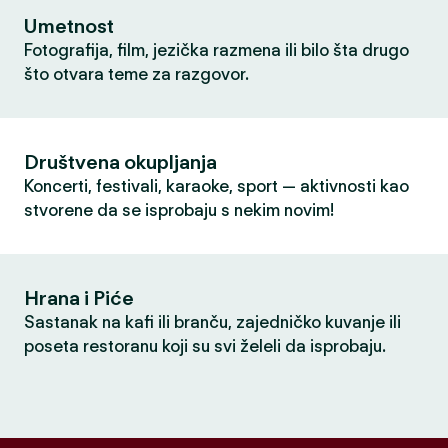
Umetnost
Fotografija, film, jezička razmena ili bilo šta drugo
što otvara teme za razgovor.
Društvena okupljanja
Koncerti, festivali, karaoke, sport — aktivnosti kao
stvorene da se isprobaju s nekim novim!
Hrana i Piće
Sastanak na kafi ili branču, zajedničko kuvanje ili
poseta restoranu koji su svi želeli da isprobaju.