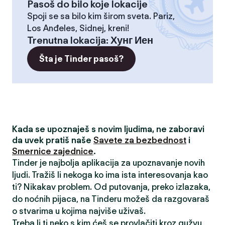
Pasoš do bilo koje lokacije
Spoji se sa bilo kim širom sveta. Pariz,
Los Anđeles, Sidnej, kreni!
Trenutna lokacija
:
Хунг Иен
Šta je Tinder pasoš?
Kada se upoznaješ s novim ljudima, ne zaboravi
da uvek pratiš naše
Savete za bezbednost
i
Smernice zajednice
.
Tinder je najbolja aplikacija za upoznavanje novih
ljudi. Tražiš li nekoga ko ima ista interesovanja kao
ti? Nikakav problem. Od putovanja, preko izlazaka,
do noćnih pijaca, na Tinderu možeš da razgovaraš
o stvarima u kojima najviše uživaš.
Treba li ti neko s kim ćeš se provlačiti kroz gužvu