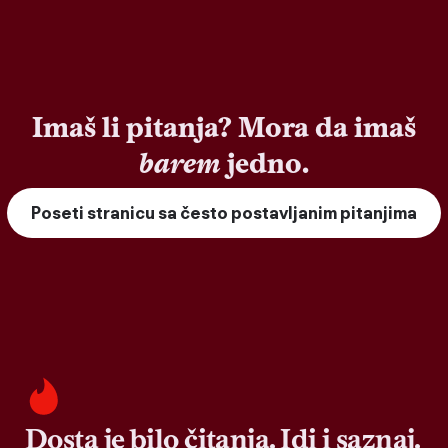
Imaš li pitanja? Mora da imaš
barem
jedno.
Poseti stranicu sa često postavljanim pitanjima
Dosta je bilo čitanja. Idi i saznaj.