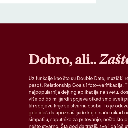
Dobro, ali..
Zašt
Uz funkcije kao što su Double Date, muzički re
pasoš, Relationship Goals i foto-verifikacija, Ti
najpopularnija dejting aplikacija na svetu, do
više od 55 milijardi spojeva otkad smo uveli 
tih spojeva krije se stvarna osoba. To je oduv
gde ideš da upoznaš ljude koje inače nikad n
simpatiju, saputnika za putovanje, nešto što po
nešto stvarno. Šta god da tražiš, sve i da još u