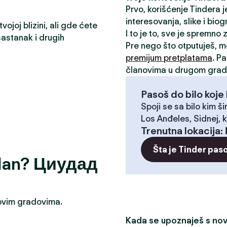
Prvo, korišćenje Tindera 
interesovanja, slike i biog
ojoj blizini, ali gde ćete
I to je to, sve je spremno
astanak i drugih
Pre nego što otputuješ, 
premijum pretplatama
. P
članovima u drugom grad
Pasoš do bilo koje 
Spoji se sa bilo kim ši
Los Anđeles, Sidnej, k
Trenutna lokacija
:
Šta je Tinder pas
bodan? Циудад
u ovim gradovima.
Kada se upoznaješ s novi