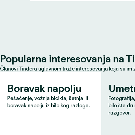
Popularna interesovanja na T
Članovi Tindera uglavnom traže interesovanja koja su im 
Boravak napolju
Umet
Pešačenje, vožnja bicikla, šetnja ili
Fotografija,
boravak napolju iz bilo kog razloga.
bilo šta dr
razgovor.