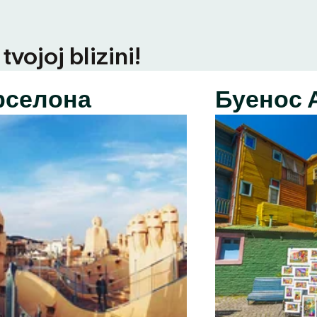
vojoj blizini!
рселона
Буенос 