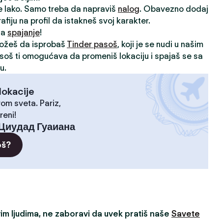
je lako. Samo treba da napraviš
nalog
. Obavezno dodaj
rafiju na profil da istakneš svoj karakter.
 za
spajanje
!
možeš da isprobaš
Tinder pasoš
, koji je se nudi u našim
asoš ti omogućava da promeniš lokaciju i spajaš se sa
u.
lokacije
rom sveta. Pariz,
reni!
Циудад Гуаиана
oš?
m ljudima, ne zaboravi da uvek pratiš naše
Savete