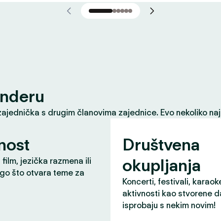
inderu
zajednička s drugim članovima zajednice. Evo nekoliko naj
nost
Društvena
okupljanja
 film, jezička razmena ili
ugo što otvara teme za
Koncerti, festivali, karaok
aktivnosti kao stvorene d
isprobaju s nekim novim!