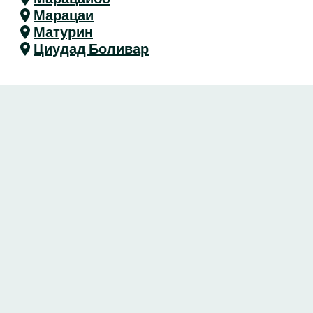
Марацаи
Матурин
Циудад Боливар