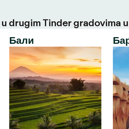
u drugim Tinder gradovima u t
Бали
Ба