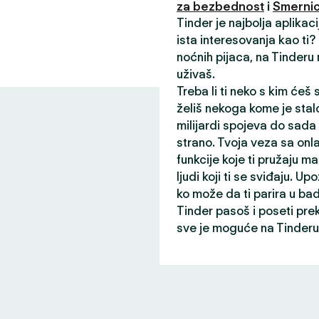
za bezbednost
i
Smernic
Tinder je najbolja aplikac
ista interesovanja kao ti
noćnih pijaca, na Tinderu
uživaš.
Treba li ti neko s kim ćeš
želiš nekoga kome je stalo
milijardi spojeva do sada
strano. Tvoja veza sa onl
funkcije koje ti pružaju ma
ljudi koji ti se sviđaju. Up
ko može da ti parira u ba
Tinder pasoš i poseti pre
sve je moguće na Tinderu