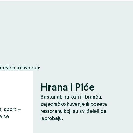
češćih aktivnosti:
Hrana i Piće
Sastanak na kafi ili branču,
zajedničko kuvanje ili poseta
e, sport —
restoranu koji su svi želeli da
a se
isprobaju.