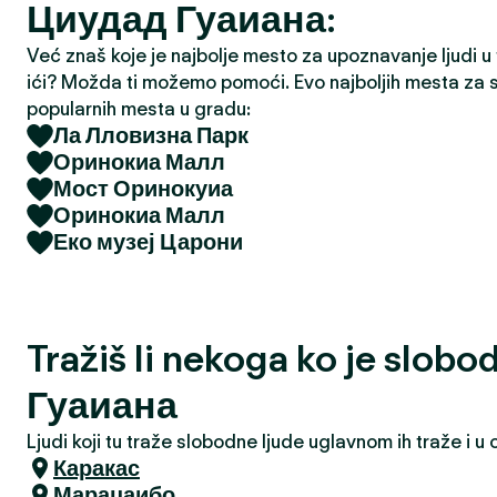
Циудад Гуаиана:
a
Već znaš koje je najbolje mesto za upoznavanje ljudi u tv
ići? Možda ti možemo pomoći. Evo najboljih mesta za s
popularnih mesta u gradu:
Ла Лловизна Парк
Оринокиа Малл
Мост Оринокуиа
Оринокиа Малл
Еко музеј Царони
Tražiš li nekoga ko je slo
Гуаиана
Ljudi koji tu traže slobodne ljude uglavnom ih traže i 
Каракас
Марацаибо