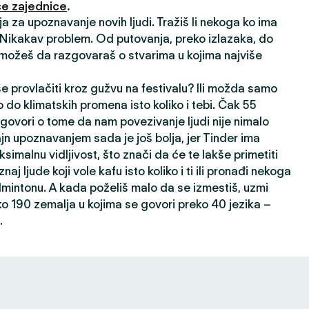
e zajednice
.
ija za upoznavanje novih ljudi. Tražiš li nekoga ko ima
? Nikakav problem. Od putovanja, preko izlazaka, do
 možeš da razgovaraš o stvarima u kojima najviše
 se provlačiti kroz gužvu na festivalu? Ili možda samo
 do klimatskih promena isto koliko i tebi. Čak 55
 govori o tome da nam povezivanje ljudi nije nimalo
ajn upoznavanjem sada je još bolja, jer Tinder ima
ksimalnu vidljivost, što znači da će te lakše primetiti
oznaj ljude koji vole kafu isto koliko i ti ili pronađi nekoga
dmintonu. A kada poželiš malo da se izmestiš, uzmi
ko 190 zemalja u kojima se govori preko 40 jezika –
.