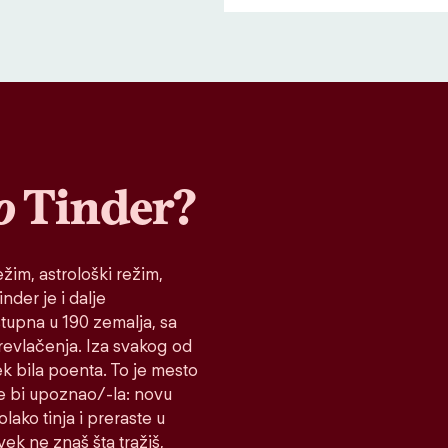
o
Tinder?
žim, astrološki režim,
nder je i dalje
stupna u 190 zemalja, sa
prevlačenja. Iza svakog od
ek bila poenta. To je mesto
e bi upoznao/-la: novu
lako tinja i preraste u
vek ne znaš šta tražiš,