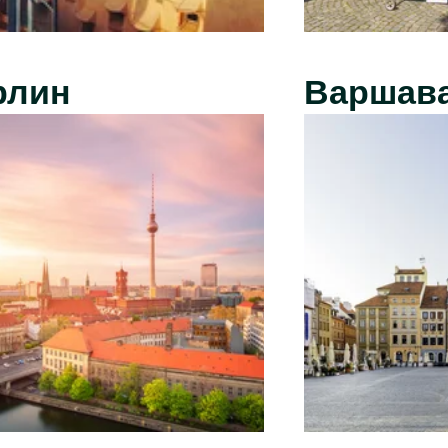
рлин
Варшав