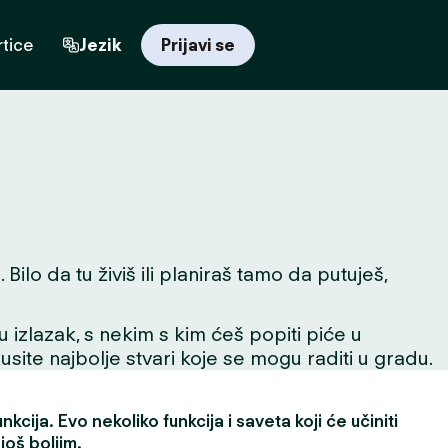
tice
Jezik
Prijavi se
ilo da tu živiš ili planiraš tamo da putuješ,
 u izlazak, s nekim s kim ćeš popiti piće u
skusite najbolje stvari koje se mogu raditi u gradu.
kcija. Evo nekoliko funkcija i saveta koji će učiniti
još boljim.