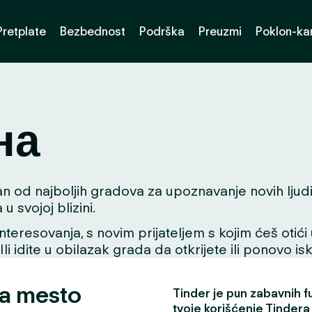
Pretplate
Bezbednost
Podrška
Preuzmi
Poklon-kar
на
 od najboljih gradova za upoznavanje novih ljudi. B
svojoj blizini.
interesovanja, s novim prijateljem s kojim ćeš otići
 Ili idite u obilazak grada da otkrijete ili ponovo i
za mesto
Tinder je pun zabavnih fun
tvoje korišćenje Tindera 