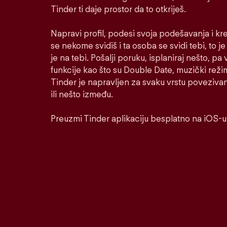
Tinder ti daje prostor da to otkriješ.
Napravi profil, podesi svoja podešavanja i kr
se nekome svidiš i ta osoba se svidi tebi, to j
je na tebi. Pošalji poruku, isplaniraj nešto, pa v
funkcije kao što su Double Date, muzički reži
Tinder je napravljen za svaku vrstu poveziva
ili nešto između.
Preuzmi Tinder aplikaciju besplatno na iOS-u 