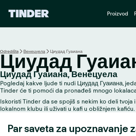
T
Proizvod
i
n
d
e
r
p
Odredišta
Венецуела
Циудад Гуаиана
Циудад Гуаиа
o
č
e
Циудад Гуаиана, Венецуела
t
Pogledaj kakve ljude ti nudi Циудад Гуаиана, jedan
n
a
Tinder će ti pomoći da pronađeš mnogo lokalaca u 
s
Iskoristi Tinder da se spojiš s nekim ko deli tvoja 
t
lokalnom klubu ili uživati u kafi u obližnjem kafiću.
r
a
n
Par saveta za upoznavanje 
i
c