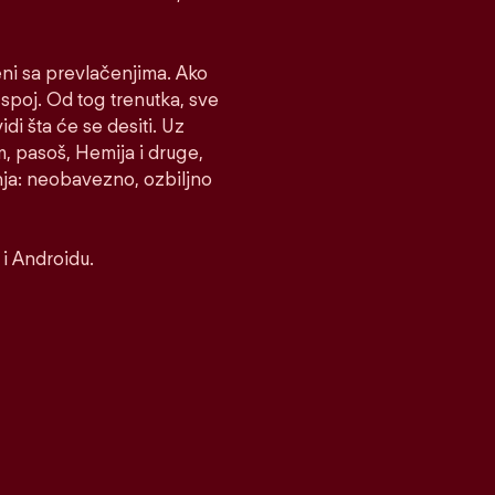
eni sa prevlačenjima. Ako
e spoj. Od tog trenutka, sve
idi šta će se desiti. Uz
m, pasoš, Hemija i druge,
nja: neobavezno, ozbiljno
i Androidu.