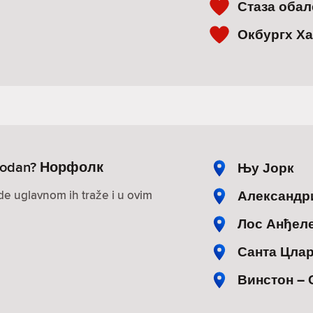
Стаза оба
Окбургх Х
lobodan? Норфолк
Њу Јорк
Александр
ude uglavnom ih traže i u ovim
Лос Анђел
Санта Цла
Винстон –