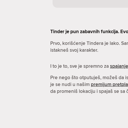
Tinder je pun zabavnih funkcija. Evo 
Prvo, korišćenje Tindera je lako. S
istakneš svoj karakter.
I to je to, sve je spremno za
spajanj
Pre nego što otputuješ, možeš da 
je se nudi u našim
premijum pretpl
da promeniš lokaciju i spajaš se sa