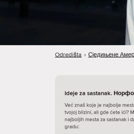
a
Odredišta
›
Сједињене Амер
Ideje za sastanak. Норф
Već znaš koje je najbolje mest
tvojoj blizini, ali gde ćete ić
najboljih mesta za sastanak i 
gradu: