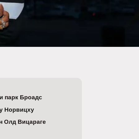
и парк Броадс
 у Норвицху
н Олд Вицараге