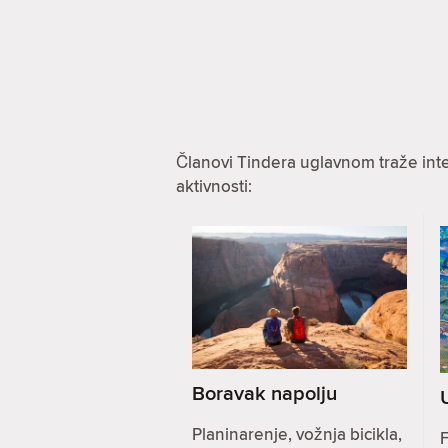
Članovi Tindera uglavnom traže int
aktivnosti:
Boravak napolju
Planinarenje, vožnja bicikla,
F