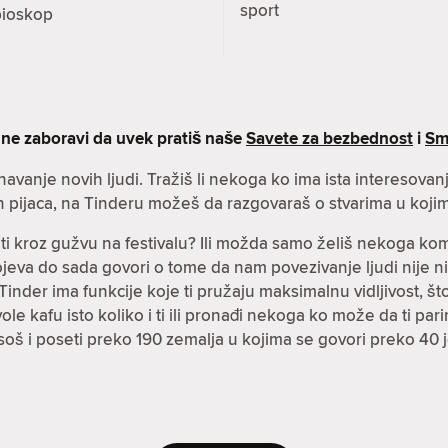
sport
bioskop
 ne zaboravi da uvek pratiš naše
Savete za bezbednost
i
Sm
znavanje novih ljudi. Tražiš li nekoga ko ima ista interesova
h pijaca, na Tinderu možeš da razgovaraš o stvarima u kojim
čiti kroz gužvu na festivalu? Ili možda samo želiš nekoga k
spojeva do sada govori o tome da nam povezivanje ljudi nije n
inder ima funkcije koje ti pružaju maksimalnu vidljivost, što 
i vole kafu isto koliko i ti ili pronađi nekoga ko može da ti p
soš i poseti preko 190 zemalja u kojima se govori preko 40 