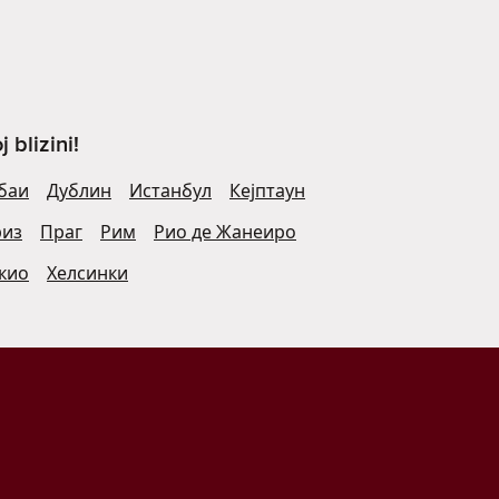
blizini!
баи
Дублин
Истанбул
Кејптаун
риз
Праг
Рим
Рио де Жанеиро
кио
Хелсинки