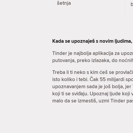
šetnja
Kada se upoznaješ s novim ljudima,
Tinder je najbolja aplikacija za upo
putovanja, preko izlazaka, do noćni
Treba li ti neko s kim ćeš se provla
isto koliko i tebi. Čak 55 milijardi 
upoznavanjem sada je još bolja, jer T
koji ti se sviđaju. Upoznaj ljude koj
malo da se izmestiš, uzmi Tinder pa