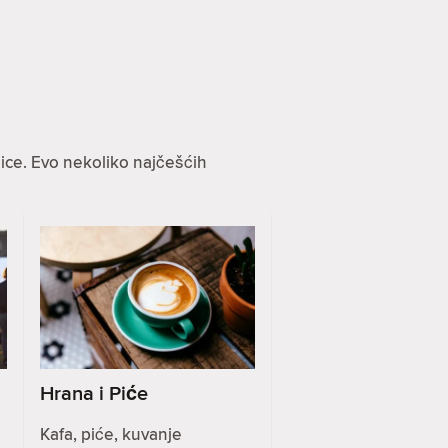
ice. Evo nekoliko najčešćih
Hrana i Piće
Kafa, piće, kuvanje