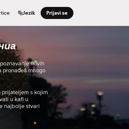
tice
Jezik
Prijavi se
иниа
upoznavanje novih
i da pronađeš mnogo
 prijateljem s kojim
vati u kafi u
e najbolje stvari