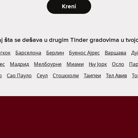
Kreni
j šta se dešava u drugim Tinder gradovima u tvojoj 
гкок
Барселона
Берлин
Буенос Ајрес
Варшава
Ду
ес
Мадрид
Мелбоурне
Миами
Њу Јорк
Осло
Па
о
Сао Пауло
Сеул
Стоцкхолм
Таипеи
Тел Авив
То