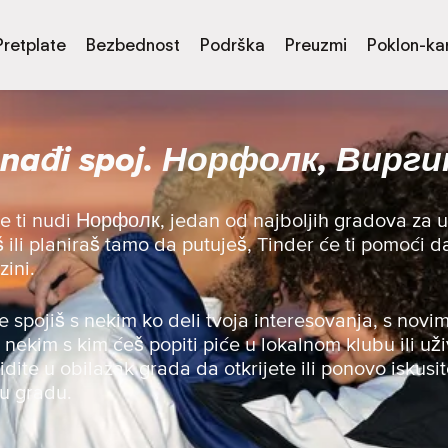
Pretplate
Bezbednost
Podrška
Preuzmi
Poklon-kar
nađi spoj. Норфолк, Вирг
de ti nudi Норфолк, jedan od najboljih gradova za 
viš ili planiraš tamo da putuješ, Tinder će ti pomoć
zini.
se spojiš s nekim ko deli tvoja interesovanja, s novim
s nekim s kim ćeš popiti piće u lokalnom klubu ili uži
 idite u obilazak grada da otkrijete ili ponovo iskusit
 u gradu.