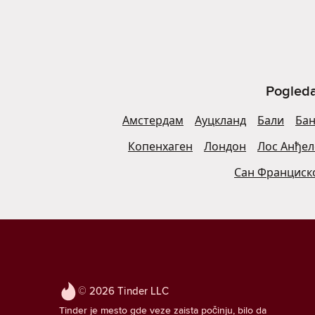
Pogleda
Амстердам
Ауцкланд
Бали
Бан
Копенхаген
Лондон
Лос Анђел
Сан Франциск
© 2026 Tinder LLC
Tinder je mesto gde veze zaista počinju, bilo da