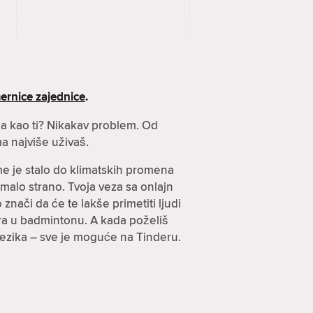
ernice zajednice
.
nja kao ti? Nikakav problem. Od
a najviše uživaš.
ome je stalo do klimatskih promena
imalo strano. Tvoja veza sa onlajn
znači da će te lakše primetiti ljudi
arira u badmintonu. A kada poželiš
jezika – sve je moguće na Tinderu.