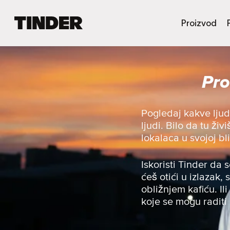
T
Proizvod
i
n
d
e
Pro
r
p
o
č
Pogledaj kakve lju
e
ljudi. Bilo da tu ži
t
lokalaca u svojoj bli
n
a
s
Iskoristi Tinder da 
t
ćeš otići u izlazak, 
r
obližnjem kafiću. Ili
a
koje se mogu raditi
n
i
c