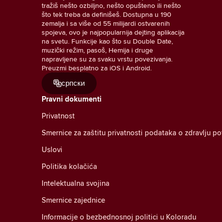
tražiš nešto ozbiljno, nešto opušteno ili nešto
što tek treba da definišeš. Dostupna u 190
zemalja i sa više od 55 milijardi ostvarenih
spojeva, ovo je najpopularnija dejting aplikacija
na svetu. Funkcije kao što su Double Date,
muzički režim, pasoš, Hemija i druge
napravljene su za svaku vrstu povezivanja.
Preuzmi besplatno za iOS i Android.
српски
Pravni dokumenti
Privatnost
Smernice za zaštitu privatnosti podataka o zdravlju p
Uslovi
Politika kolačića
Intelektualna svojina
Smernice zajednice
Informacije o bezbednosnoj politici u Koloradu