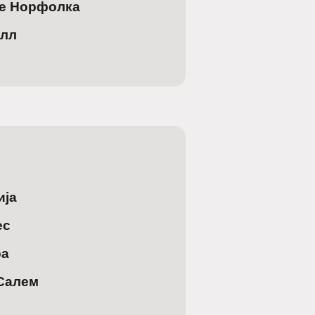
ле Норфолка
алл
ија
ес
ра
 Салем