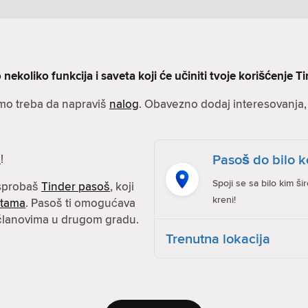
nekoliko funkcija i saveta koji će učiniti tvoje korišćenje Ti
amo treba da napraviš
nalog
. Obavezno dodaj interesovanja, s
Pasoš do bilo k
e
!
Spoji se sa bilo kim ši
isprobaš
Tinder pasoš
, koji
kreni!
atama
. Pasoš ti omogućava
 članovima u drugom gradu.
Trenutna lokacija