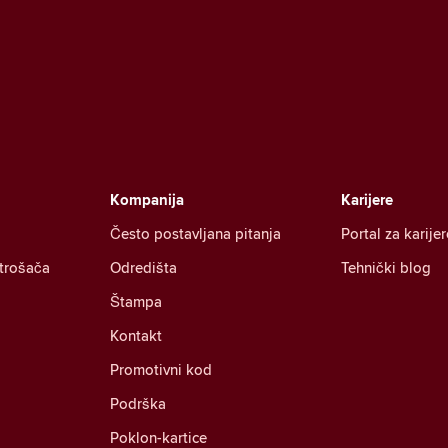
Kompanija
Karijere
Često postavljana pitanja
Portal za karijer
otrošača
Odredišta
Tehnički blog
Štampa
Kontakt
Promotivni kod
Podrška
Poklon-kartice