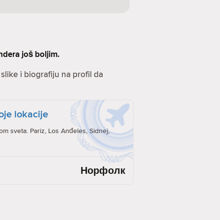
ndera još boljim.
like i biografiju na profil da
oje lokacije
rom sveta. Pariz, Los Anđeles, Sidnej,
Норфолк