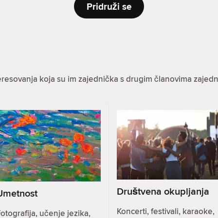
Pridruži se
eresovanja koja su im zajednička s drugim članovima zajedn
Društvena okupljanja
Umetnost
Koncerti, festivali, karaoke,
otografija, učenje jezika,