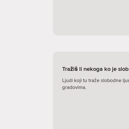
Tražiš li nekoga ko je s
Ljudi koji tu traže slobodne lj
gradovima.