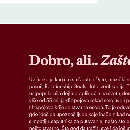
Dobro, ali..
Zašt
Uz funkcije kao što su Double Date, muzički re
pasoš, Relationship Goals i foto-verifikacija, Ti
najpopularnija dejting aplikacija na svetu, do
više od 55 milijardi spojeva otkad smo uveli 
tih spojeva krije se stvarna osoba. To je oduv
gde ideš da upoznaš ljude koje inače nikad n
simpatiju, saputnika za putovanje, nešto što po
nešto stvarno. Šta god da tražiš, sve i da još u