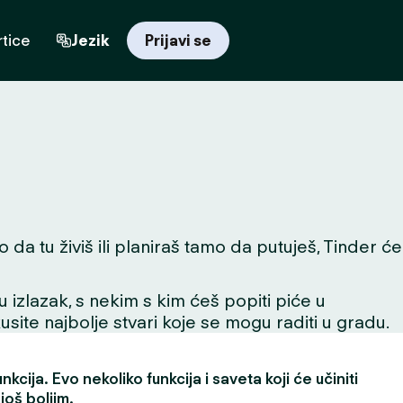
tice
Jezik
Prijavi se
da tu živiš ili planiraš tamo da putuješ, Tinder će
 u izlazak, s nekim s kim ćeš popiti piće u
skusite najbolje stvari koje se mogu raditi u gradu.
kcija. Evo nekoliko funkcija i saveta koji će učiniti
još boljim.