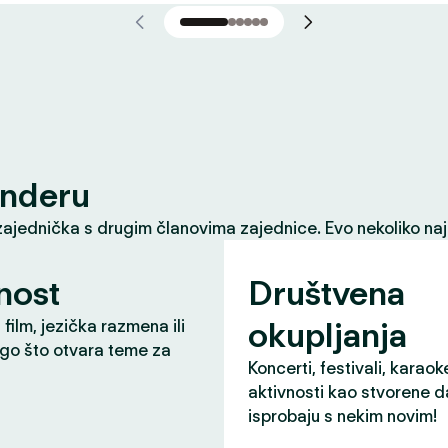
inderu
zajednička s drugim članovima zajednice. Evo nekoliko naj
nost
Društvena
okupljanja
 film, jezička razmena ili
ugo što otvara teme za
Koncerti, festivali, karaok
aktivnosti kao stvorene d
isprobaju s nekim novim!