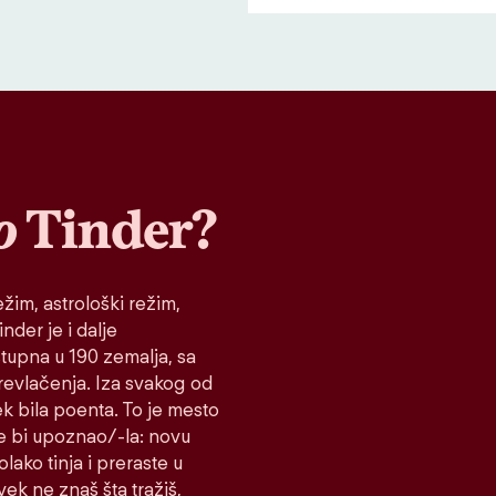
o
Tinder?
žim, astrološki režim,
nder je i dalje
stupna u 190 zemalja, sa
prevlačenja. Iza svakog od
ek bila poenta. To je mesto
e bi upoznao/-la: novu
lako tinja i preraste u
vek ne znaš šta tražiš,