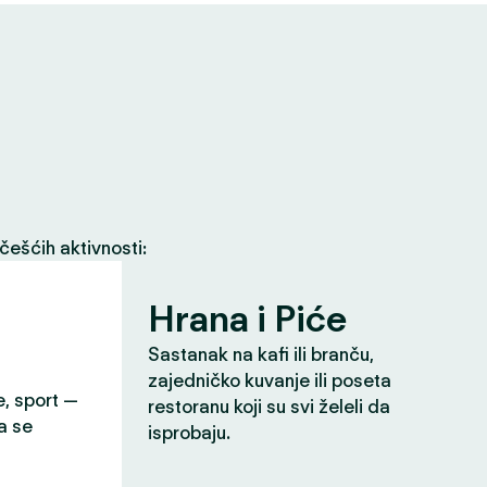
češćih aktivnosti:
Hrana i Piće
Sastanak na kafi ili branču,
zajedničko kuvanje ili poseta
e, sport —
restoranu koji su svi želeli da
a se
isprobaju.