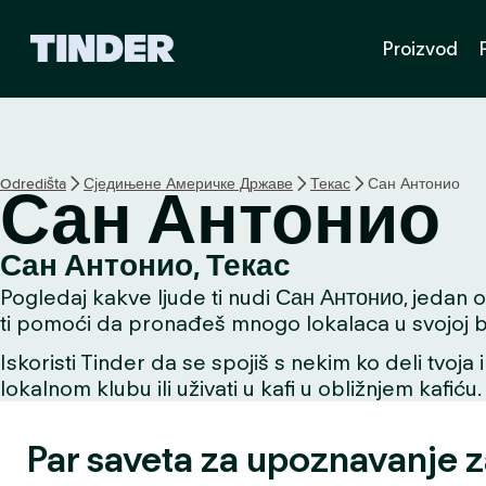
T
Proizvod
i
n
d
e
r
p
Odredišta
Сједињене Америчке Државе
Текас
Сан Антонио
Сан Антонио
o
č
e
Сан Антонио, Текас
t
Pogledaj kakve ljude ti nudi Сан Антонио, jedan od 
n
a
ti pomoći da pronađeš mnogo lokalaca u svojoj bli
s
Iskoristi Tinder da se spojiš s nekim ko deli tvoja 
t
lokalnom klubu ili uživati u kafi u obližnjem kafiću.
r
a
n
Par saveta za upoznavanje 
i
c