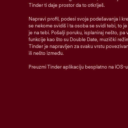
Tinder ti daje prostor da to otkriješ.
Napravi profil, podesi svoja podešavanja i kr
se nekome svidiš i ta osoba se svidi tebi, to j
je na tebi. Pošalji poruku, isplaniraj nešto, pa v
funkcije kao što su Double Date, muzički reži
Tinder je napravljen za svaku vrstu poveziva
ili nešto između.
Preuzmi Tinder aplikaciju besplatno na iOS-u 