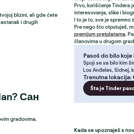
Prvo, korišćenje Tindera 
interesovanja, slike i biog
ojoj blizini, ali gde ćete
I to je to, sve je spremno
astanak i drugih
Pre nego što otputuješ, 
premijum pretplatama
. P
članovima u drugom grad
Pasoš do bilo koje 
Spoji se sa bilo kim ši
Los Anđeles, Sidnej, k
Trenutna lokacija
:
Šta je Tinder pas
odan? Сан
u ovim gradovima.
Kada se upoznaješ s novi