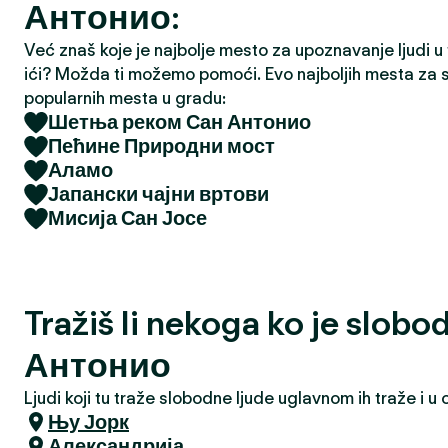
Антонио:
a
Već znaš koje je najbolje mesto za upoznavanje ljudi u tv
ići? Možda ti možemo pomoći. Evo najboljih mesta za s
popularnih mesta u gradu:
Шетња реком Сан Антонио
Пећине Природни мост
Аламо
Јапански чајни вртови
Мисија Сан Јосе
Tražiš li nekoga ko je slob
Антонио
Ljudi koji tu traže slobodne ljude uglavnom ih traže i 
Њу Јорк
Александрија