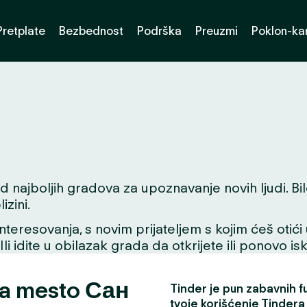
Pretplate
Bezbednost
Podrška
Preuzmi
Poklon-kar
najboljih gradova za upoznavanje novih ljudi. Bilo 
zini.
interesovanja, s novim prijateljem s kojim ćeš otići
 Ili idite u obilazak grada da otkrijete ili ponovo i
za mesto Сан
Tinder je pun zabavnih fun
tvoje korišćenje Tindera 