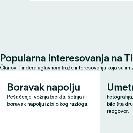
Popularna interesovanja na T
Članovi Tindera uglavnom traže interesovanja koja su im 
Boravak napolju
Umet
Pešačenje, vožnja bicikla, šetnja ili
Fotografija,
boravak napolju iz bilo kog razloga.
bilo šta dr
razgovor.