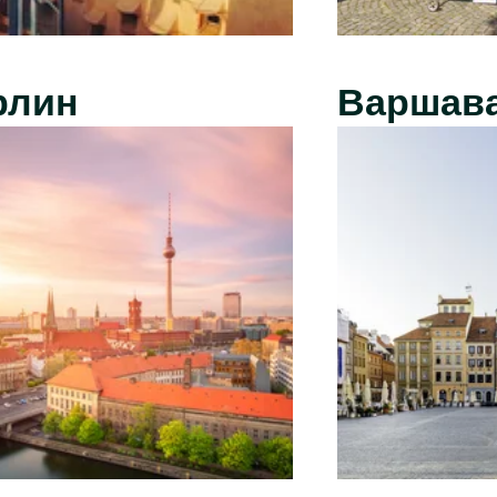
рлин
Варшав