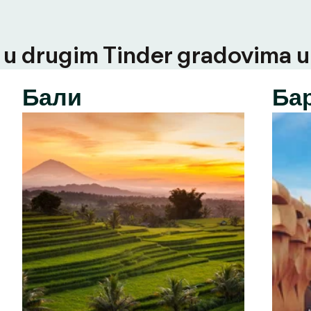
u drugim Tinder gradovima u t
Бали
Ба