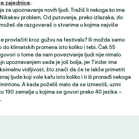
e zajednice
.
ija za upoznavanje novih ljudi. Tražiš li nekoga ko ima
? Nikakav problem. Od putovanja, preko izlazaka, do
 možeš da razgovaraš o stvarima u kojima najviše
 se provlačiti kroz gužvu na festivalu? Ili možda samo
 do klimatskih promena isto koliko i tebi. Čak 55
 govori o tome da nam povezivanje ljudi nije nimalo
ajn upoznavanjem sada je još bolja, jer Tinder ima
ksimalnu vidljivost, što znači da će te lakše primetiti
oznaj ljude koji vole kafu isto koliko i ti ili pronađi nekoga
dmintonu. A kada poželiš malo da se izmestiš, uzmi
ko 190 zemalja u kojima se govori preko 40 jezika –
.