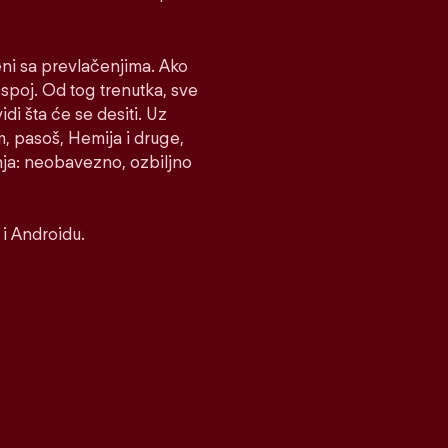
eni sa prevlačenjima. Ako
e spoj. Od tog trenutka, sve
idi šta će se desiti. Uz
m, pasoš, Hemija i druge,
nja: neobavezno, ozbiljno
i Androidu.