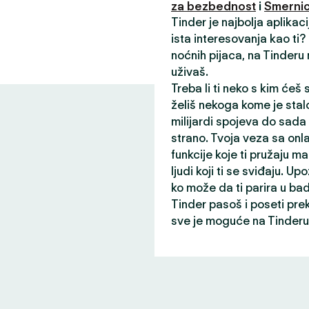
za bezbednost
i
Smernic
Tinder je najbolja aplikac
ista interesovanja kao ti
noćnih pijaca, na Tinderu
uživaš.
Treba li ti neko s kim ćeš
želiš nekoga kome je stalo
milijardi spojeva do sada
strano. Tvoja veza sa onl
funkcije koje ti pružaju ma
ljudi koji ti se sviđaju. Up
ko može da ti parira u ba
Tinder pasoš i poseti pre
sve je moguće na Tinderu