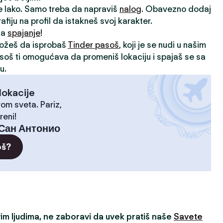
je lako. Samo treba da napraviš
nalog
. Obavezno dodaj
rafiju na profil da istakneš svoj karakter.
 za
spajanje
!
možeš da isprobaš
Tinder pasoš
, koji je se nudi u našim
asoš ti omogućava da promeniš lokaciju i spajaš se sa
u.
lokacije
rom sveta. Pariz,
reni!
Сан Антонио
oš?
m ljudima, ne zaboravi da uvek pratiš naše
Savete