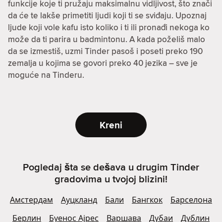
funkcije koje ti pružaju maksimalnu vidljivost, što znači
da će te lakše primetiti ljudi koji ti se sviđaju. Upoznaj
ljude koji vole kafu isto koliko i ti ili pronađi nekoga ko
može da ti parira u badmintonu. A kada poželiš malo
da se izmestiš, uzmi Tinder pasoš i poseti preko 190
zemalja u kojima se govori preko 40 jezika – sve je
moguće na Tinderu.
Kreni
Pogledaj šta se dešava u drugim Tinder
gradovima u tvojoj blizini!
Амстердам
Ауцкланд
Бали
Бангкок
Барселона
Берлин
Буенос Ајрес
Варшава
Дубаи
Дублин