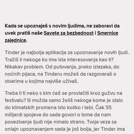
Kada se upoznaješ s novim ljudima, ne zaboravi da
uvek pratiš naše
Savete za bezbednost
i
Smernice
zajednice
.
Tinder je najbolja aplikacija za upoznavanje novih ljudi.
Tražiš li nekoga ko ima ista interesovanja kao ti?
Nikakav problem. Od putovanja, preko izlazaka, do
noćnih pijaca, na Tinderu možeš da razgovaraš o
stvarima u kojima najviše uživaš.
Treba li ti neko s kim ćeš se provlačiti kroz gužvu na
festivalu? Ili možda samo želiš nekoga kome je stalo
do klimatskih promena isto koliko i tebi. Čak 55
milijardi spojeva do sada govori o tome da nam
povezivanje ljudi nije nimalo strano. Tvoja veza sa
onlajn upoznavanjem sada je još bolja, jer Tinder ima