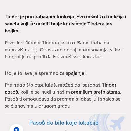
Tinder je pun zabavnih funkcija. Evo nekoliko funkcija i
saveta koji će učiniti tvoje korišćenje Tindera još
boljim.
Prvo, korišćenje Tindera je lako. Samo treba da
napraviš
nalog
. Obavezno dodaj interesovanja, slike i
biografiju na profil da istakneš svoj karakter.
I to je to, sve je spremno za
spajanje
!
Pre nego što otputuješ, možeš da isprobaš
Tinder
pasoš
, koji je se nudi u našim
premijum pretplatama
.
Pasoš ti omogućava da promeniš lokaciju i spajaš se
sa članovima u drugom gradu.
Pasoš do bilo koje lokacije