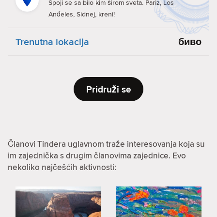
Spoji se sa bilo kim širom sveta. Pariz, Los
Anđeles, Sidnej, kreni!
Trenutna lokacija
биво
Pridruži se
Članovi Tindera uglavnom traže interesovanja koja su
im zajednička s drugim članovima zajednice. Evo
nekoliko najčešćih aktivnosti: