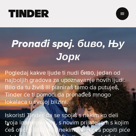
T
i
n
d
e
Pronađi spoj. биво, Њу
r
p
Јорк
o
č
e
Pogledaj kakve ljude ti nudi биво, jedan od
t
najboljih gradova za upoznavanje novih ljudi.
n
Bilo da tu živiš ili planiraš tamo da putuješ,
a
Tinder će ti pomoći da pronađeš mnogo
s
lokalaca u svojoj blizini.
t
r
a
Iskoristi Tinder da se spojiš s nekim ko deli
n
tvoja interesovanja, s novim prijateljem s kojim
i
ćeš otići u izlazak, s nekim s kim ćeš popiti piće
c