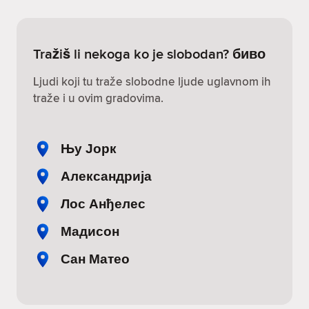
Tražiš li nekoga ko je slobodan? биво
Ljudi koji tu traže slobodne ljude uglavnom ih
traže i u ovim gradovima.
Њу Јорк
Александрија
Лос Анђелес
Мадисон
Сан Матео