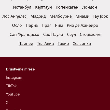
Истанбул
Кејптаун
Копенхаген
Лондон
Лос Анђелес
Мадрид
Мелбоурне
Миами
Њу Јорк
Осло
Париз
Праг
Рим
Рио де Жанеиро
Сан Франциско
Сао Пауло
Сеул
Стоцкхолм
Таипеи
Тел Авив
Токио
Хелсинки
Društvene mreže
Instagram
TikTok
YouTube
X