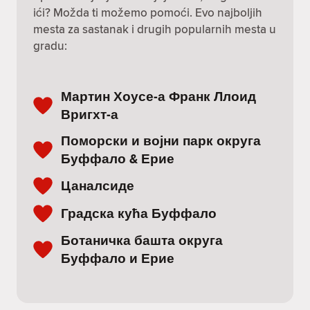
ići? Možda ti možemo pomoći. Evo najboljih
mesta za sastanak i drugih popularnih mesta u
gradu:
Мартин Хоусе-а Франк Ллоид
Вригхт-а
Поморски и војни парк округа
Буффало & Ерие
Цаналсиде
Градска кућа Буффало
Ботаничка башта округа
Буффало и Ерие