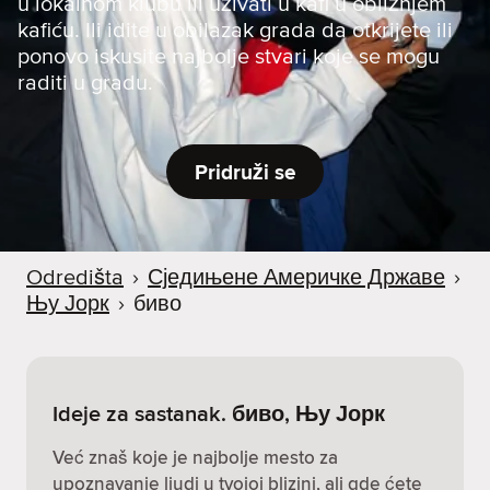
u lokalnom klubu ili uživati u kafi u obližnjem
a
kafiću. Ili idite u obilazak grada da otkrijete ili
ponovo iskusite najbolje stvari koje se mogu
raditi u gradu.
Pridruži se
Odredišta
›
Сједињене Америчке Државе
›
Њу Јорк
›
биво
Ideje za sastanak. биво, Њу Јорк
Već znaš koje je najbolje mesto za
upoznavanje ljudi u tvojoj blizini, ali gde ćete