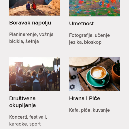
Boravak napolju
Umetnost
Planinarenje, vožnja
Fotografija, učenje
bicikla, šetnja
jezika, bioskop
Društvena
Hrana i Piće
okupljanja
Kafa, piće, kuvanje
Koncerti, festivali,
karaoke, sport