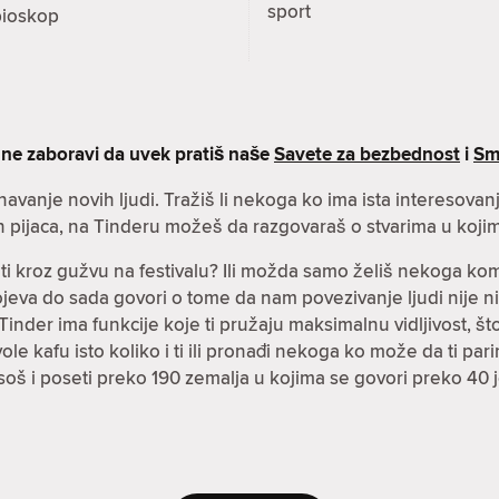
sport
bioskop
 ne zaboravi da uvek pratiš naše
Savete za bezbednost
i
Sm
znavanje novih ljudi. Tražiš li nekoga ko ima ista interesova
h pijaca, na Tinderu možeš da razgovaraš o stvarima u kojim
čiti kroz gužvu na festivalu? Ili možda samo želiš nekoga k
spojeva do sada govori o tome da nam povezivanje ljudi nije n
inder ima funkcije koje ti pružaju maksimalnu vidljivost, što 
i vole kafu isto koliko i ti ili pronađi nekoga ko može da ti p
soš i poseti preko 190 zemalja u kojima se govori preko 40 