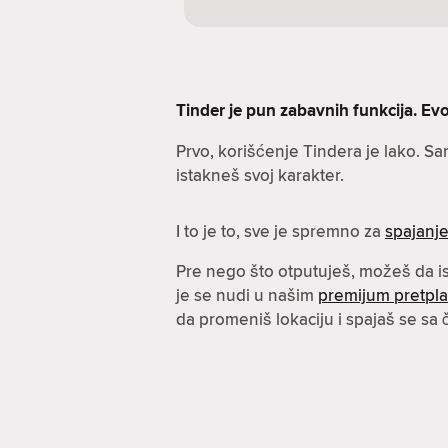
Tinder je pun zabavnih funkcija. Evo 
Prvo, korišćenje Tindera je lako. S
istakneš svoj karakter.
I to je to, sve je spremno za
spajanj
Pre nego što otputuješ, možeš da 
je se nudi u našim
premijum pretpl
da promeniš lokaciju i spajaš se sa