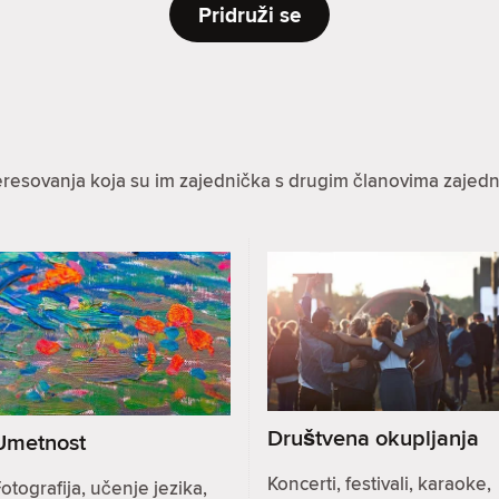
Pridruži se
eresovanja koja su im zajednička s drugim članovima zajedn
Društvena okupljanja
Umetnost
Koncerti, festivali, karaoke,
otografija, učenje jezika,