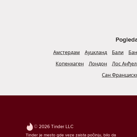
Pogleda
Амстердам
Ауцкланд
Бали
Бан
Копенхаген
Лондон
Лос Анђел
Сан Франциск
© 2026 Tinder LLC
Tinder je mesto gde veze zaista počinju, bilo da