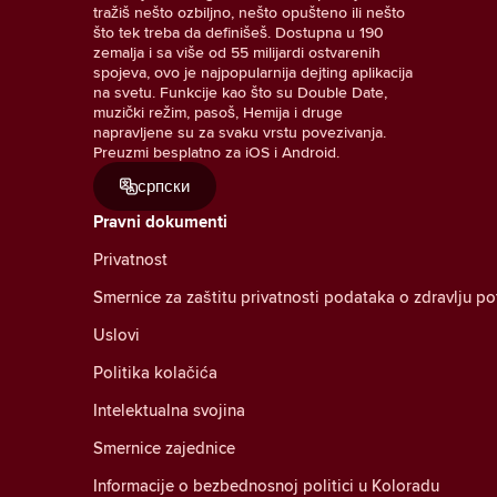
tražiš nešto ozbiljno, nešto opušteno ili nešto
što tek treba da definišeš. Dostupna u 190
zemalja i sa više od 55 milijardi ostvarenih
spojeva, ovo je najpopularnija dejting aplikacija
na svetu. Funkcije kao što su Double Date,
muzički režim, pasoš, Hemija i druge
napravljene su za svaku vrstu povezivanja.
Preuzmi besplatno za iOS i Android.
српски
Pravni dokumenti
Privatnost
Smernice za zaštitu privatnosti podataka o zdravlju p
Uslovi
Politika kolačića
Intelektualna svojina
Smernice zajednice
Informacije o bezbednosnoj politici u Koloradu