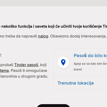
nekoliko funkcija i saveta koji će učiniti tvoje korišćenje Ti
amo treba da napraviš
nalog
. Obavezno dodaj interesovanja, s
Pasoš do bilo k
e
!
Spoji se sa bilo kim ši
isprobaš
Tinder pasoš
, koji
kreni!
atama
. Pasoš ti omogućava
 članovima u drugom gradu.
Trenutna lokacija