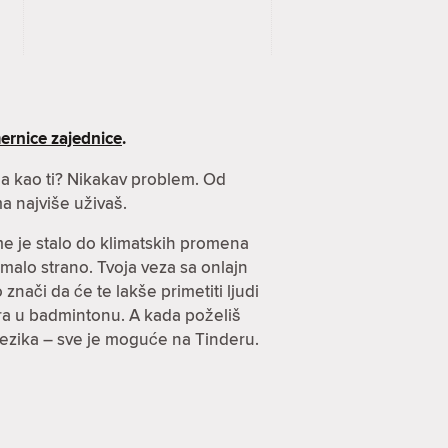
ernice zajednice
.
nja kao ti? Nikakav problem. Od
a najviše uživaš.
ome je stalo do klimatskih promena
imalo strano. Tvoja veza sa onlajn
znači da će te lakše primetiti ljudi
arira u badmintonu. A kada poželiš
jezika – sve je moguće na Tinderu.