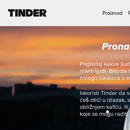
T
Proizvod
i
n
d
e
Prona
r
p
o
č
Pogledaj kakve lju
e
novih ljudi. Bilo da
t
mnogo lokalaca u svo
n
a
s
Iskoristi Tinder da 
t
ćeš otići u izlazak, 
r
obližnjem kafiću. Ili
a
koje se mogu raditi
n
i
c