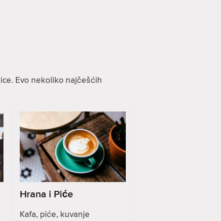
ice. Evo nekoliko najčešćih
Hrana i Piće
Kafa, piće, kuvanje