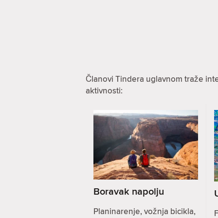
Članovi Tindera uglavnom traže int
aktivnosti:
Boravak napolju
Planinarenje, vožnja bicikla,
F