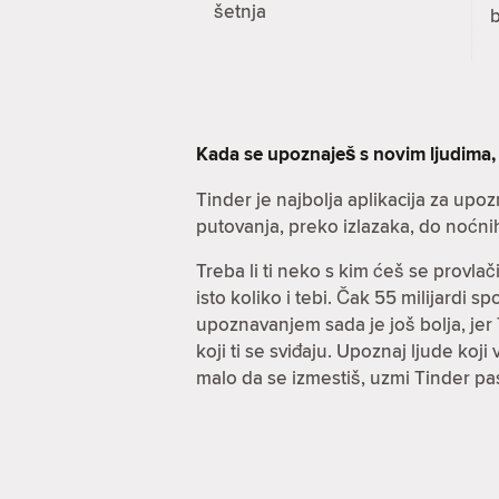
šetnja
Kada se upoznaješ s novim ljudima,
Tinder je najbolja aplikacija za upo
putovanja, preko izlazaka, do noćni
Treba li ti neko s kim ćeš se provla
isto koliko i tebi. Čak 55 milijardi 
upoznavanjem sada je još bolja, jer T
koji ti se sviđaju. Upoznaj ljude koj
malo da se izmestiš, uzmi Tinder pa