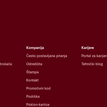
Kompanija
Karijere
Često postavljana pitanja
Portal za karijer
otrošača
Odredišta
Tehnički blog
Štampa
Kontakt
Promotivni kod
Podrška
Poklon-kartice