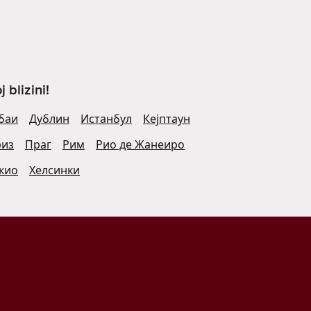
blizini!
баи
Дублин
Истанбул
Кејптаун
риз
Праг
Рим
Рио де Жанеиро
кио
Хелсинки