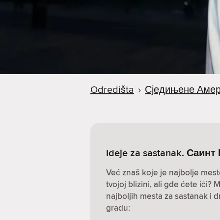
a
Odredišta
›
Сједињене Амер
Ideje za sastanak. Саин
Već znaš koje je najbolje mest
tvojoj blizini, ali gde ćete ić
najboljih mesta za sastanak i 
gradu: