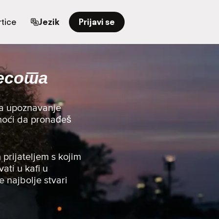
tice
Jezik
Prijavi se
несота
za upoznavanje
pomoći da pronađeš
 prijateljem s kojim
vati u kafi u
e najbolje stvari