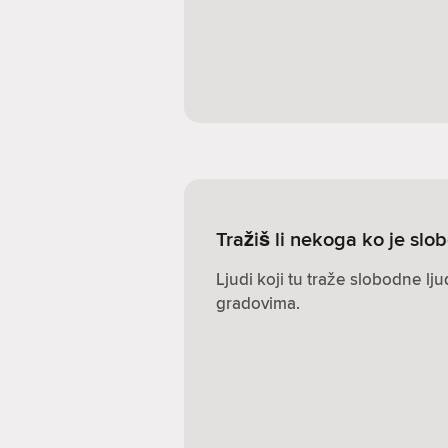
Tražiš li nekoga ko je s
Ljudi koji tu traže slobodne lj
gradovima.