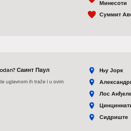
Минесоти
Суммит Ав
lobodan? Саинт Паул
Њу Јорк
Александр
ude uglavnom ih traže i u ovim
Лос Анђел
Цинциннат
Сидриште