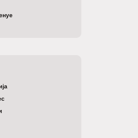
енуе
ија
ес
и