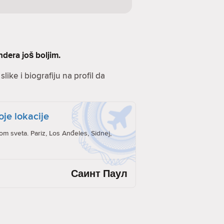
ndera još boljim.
like i biografiju na profil da
oje lokacije
rom sveta. Pariz, Los Anđeles, Sidnej,
Саинт Паул