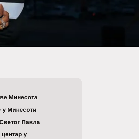
аве Минесота
е у Минесоти
Светог Павла
 центар у