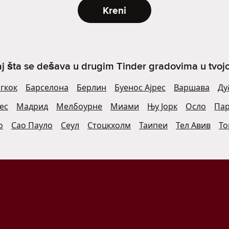
Kreni
j šta se dešava u drugim Tinder gradovima u tvojoj 
гкок
Барселона
Берлин
Буенос Ајрес
Варшава
Ду
ес
Мадрид
Мелбоурне
Миами
Њу Јорк
Осло
Па
о
Сао Пауло
Сеул
Стоцкхолм
Таипеи
Тел Авив
То