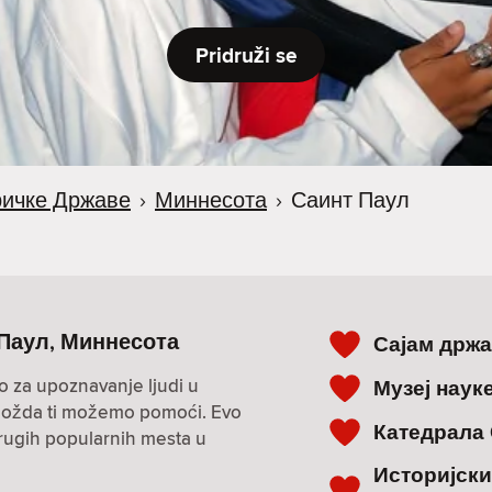
Pridruži se
ичке Државе
›
Миннесота
›
Саинт Паул
т Паул, Миннесота
Сајам држ
o za upoznavanje ljudi u
Музеј наук
i? Možda ti možemo pomoći. Evo
Катедрала 
drugih popularnih mesta u
Историјски