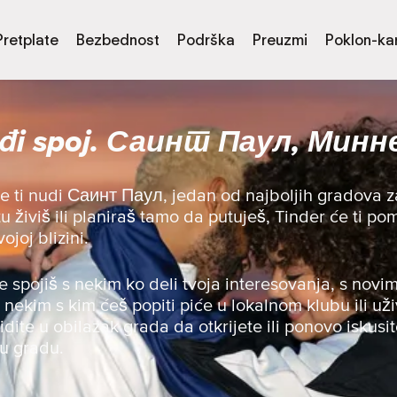
Pretplate
Bezbednost
Podrška
Preuzmi
Poklon-kar
đi spoj. Саинт Паул, Мин
de ti nudi Саинт Паул, jedan od najboljih gradova 
 tu živiš ili planiraš tamo da putuješ, Tinder će ti 
joj blizini.
se spojiš s nekim ko deli tvoja interesovanja, s novim
s nekim s kim ćeš popiti piće u lokalnom klubu ili uži
 idite u obilazak grada da otkrijete ili ponovo iskusit
 u gradu.