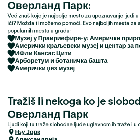
Оверланд Парк:
a
Već znaš koje je najbolje mesto za upoznavanje ljudi u tv
ići? Možda ti možemo pomoći. Evo najboljih mesta za s
popularnih mesta u gradu:
Музеј у Праириефире-у: Амерички прир
Амерички краљевски музеј и центар за 
ИФли Кансас Цити
Арборетум и ботаничка башта
Амерички џез музеј
Tražiš li nekoga ko je slobo
Оверланд Парк
Ljudi koji tu traže slobodne ljude uglavnom ih traže i 
Њу Јорк
Александрија