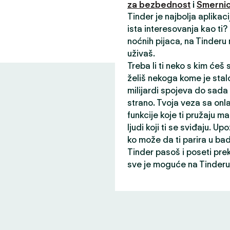
za bezbednost
i
Smernic
Tinder je najbolja aplikac
ista interesovanja kao ti
noćnih pijaca, na Tinderu
uživaš.
Treba li ti neko s kim ćeš
želiš nekoga kome je stalo
milijardi spojeva do sada
strano. Tvoja veza sa onl
funkcije koje ti pružaju ma
ljudi koji ti se sviđaju. Up
ko može da ti parira u ba
Tinder pasoš i poseti pre
sve je moguće na Tinderu