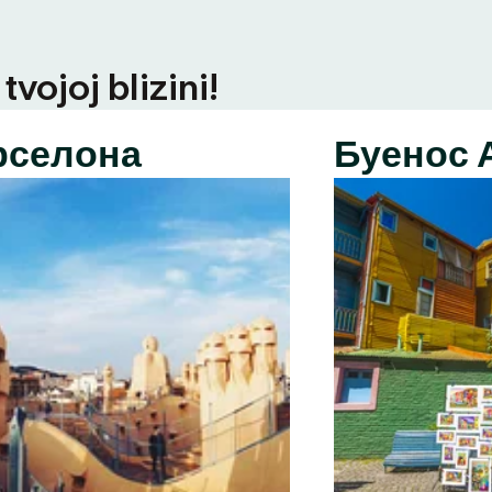
vojoj blizini!
рселона
Буенос 