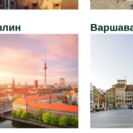
рлин
Варшав