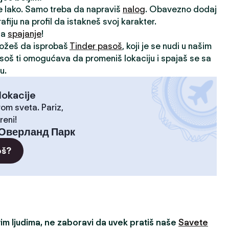
je lako. Samo treba da napraviš
nalog
. Obavezno dodaj
rafiju na profil da istakneš svoj karakter.
 za
spajanje
!
možeš da isprobaš
Tinder pasoš
, koji je se nudi u našim
asoš ti omogućava da promeniš lokaciju i spajaš se sa
u.
lokacije
rom sveta. Pariz,
reni!
Оверланд Парк
oš?
m ljudima, ne zaboravi da uvek pratiš naše
Savete