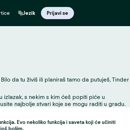
tice
Jezik
Prijavi se
lo da tu živiš ili planiraš tamo da putuješ, Tinder
 u izlazak, s nekim s kim ćeš popiti piće u
skusite najbolje stvari koje se mogu raditi u gradu.
kcija. Evo nekoliko funkcija i saveta koji će učiniti
još boljim.