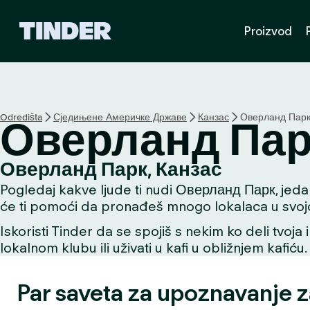
T
Proizvod
i
n
d
e
r
p
Odredišta
Сједињене Америчке Државе
Канзас
Оверланд Пар
Оверланд Пар
o
č
e
Оверланд Парк, Канзас
t
Pogledaj kakve ljude ti nudi Оверланд Парк, jedan 
n
a
će ti pomoći da pronađeš mnogo lokalaca u svojoj 
s
Iskoristi Tinder da se spojiš s nekim ko deli tvoja 
t
lokalnom klubu ili uživati u kafi u obližnjem kafiću.
r
a
n
Par saveta za upoznavanje 
i
c