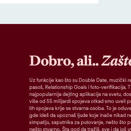
Dobro, ali..
Zašt
Uz funkcije kao što su Double Date, muzički re
pasoš, Relationship Goals i foto-verifikacija, Ti
najpopularnija dejting aplikacija na svetu, do
više od 55 milijardi spojeva otkad smo uveli 
tih spojeva krije se stvarna osoba. To je oduv
gde ideš da upoznaš ljude koje inače nikad n
simpatiju, saputnika za putovanje, nešto što po
nešto stvarno. Šta god da tražiš, sve i da još u