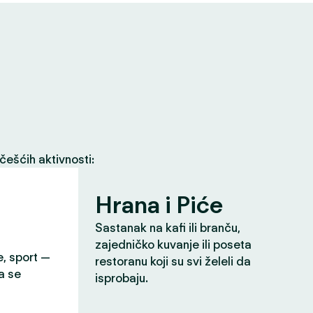
češćih aktivnosti:
Hrana i Piće
Sastanak na kafi ili branču,
zajedničko kuvanje ili poseta
e, sport —
restoranu koji su svi želeli da
a se
isprobaju.