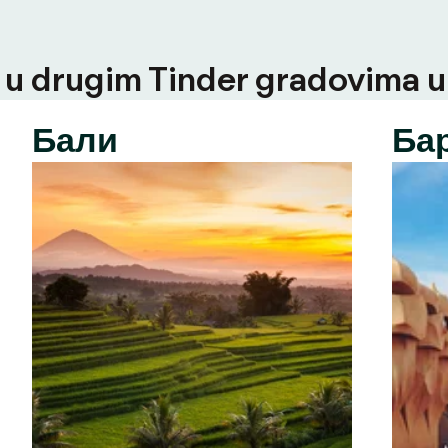
u drugim Tinder gradovima u t
Бали
Ба