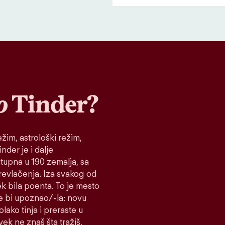
o
Tinder?
žim, astrološki režim,
nder je i dalje
stupna u 190 zemalja, sa
prevlačenja. Iza svakog od
ek bila poenta. To je mesto
e bi upoznao/-la: novu
lako tinja i preraste u
vek ne znaš šta tražiš,