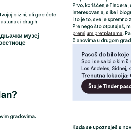
Prvo, korišćenje Tindera 
interesovanja, slike i biog
ojoj blizini, ali gde ćete
I to je to, sve je spremno
astanak i drugih
Pre nego što otputuješ, 
premijum pretplatama
. P
одњачки музеј
članovima u drugom grad
посетиоце
Pasoš do bilo koje 
Spoji se sa bilo kim ši
Los Anđeles, Sidnej, k
Trenutna lokacija
:
Šta je Tinder pas
dan?
u ovim gradovima.
Kada se upoznaješ s novi