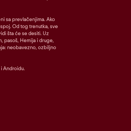
eni sa prevlačenjima. Ako
e spoj. Od tog trenutka, sve
idi šta će se desiti. Uz
m, pasoš, Hemija i druge,
nja: neobavezno, ozbiljno
i Androidu.