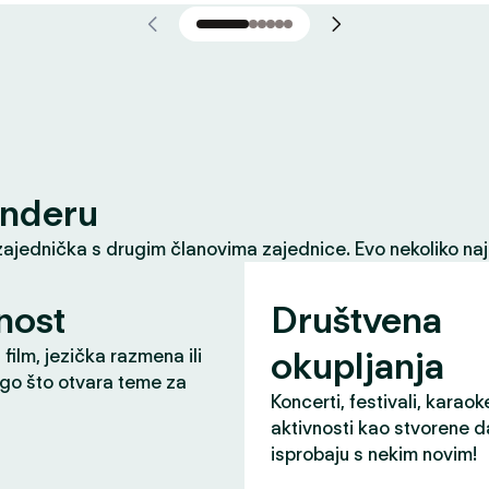
inderu
zajednička s drugim članovima zajednice. Evo nekoliko naj
nost
Društvena
okupljanja
 film, jezička razmena ili
ugo što otvara teme za
Koncerti, festivali, karaok
aktivnosti kao stvorene d
isprobaju s nekim novim!