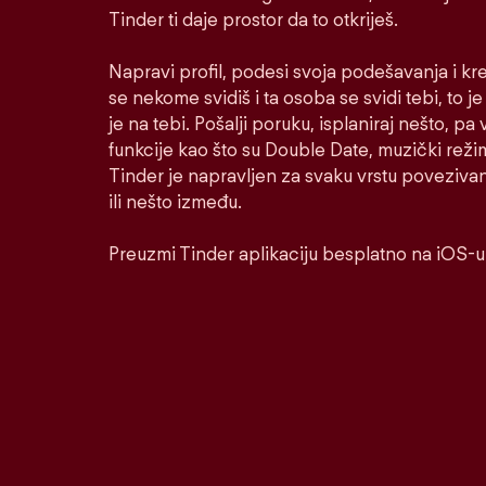
Tinder ti daje prostor da to otkriješ.
Napravi profil, podesi svoja podešavanja i kr
se nekome svidiš i ta osoba se svidi tebi, to j
je na tebi. Pošalji poruku, isplaniraj nešto, pa v
funkcije kao što su Double Date, muzički reži
Tinder je napravljen za svaku vrstu poveziva
ili nešto između.
Preuzmi Tinder aplikaciju besplatno na iOS-u 