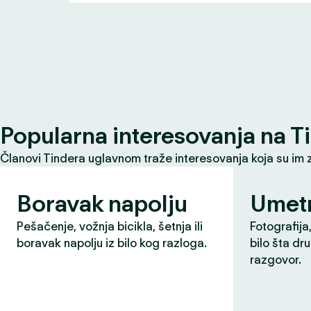
Popularna interesovanja na T
Članovi Tindera uglavnom traže interesovanja koja su im 
Boravak napolju
Umet
Pešačenje, vožnja bicikla, šetnja ili
Fotografija,
boravak napolju iz bilo kog razloga.
bilo šta dr
razgovor.