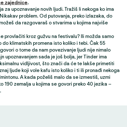
e zajednice
.
ija za upoznavanje novih ljudi. Tražiš li nekoga ko ima
? Nikakav problem. Od putovanja, preko izlazaka, do
 možeš da razgovaraš o stvarima u kojima najviše
 se provlačiti kroz gužvu na festivalu? Ili možda samo
 do klimatskih promena isto koliko i tebi. Čak 55
 govori o tome da nam povezivanje ljudi nije nimalo
ajn upoznavanjem sada je još bolja, jer Tinder ima
ksimalnu vidljivost, što znači da će te lakše primetiti
oznaj ljude koji vole kafu isto koliko i ti ili pronađi nekoga
dmintonu. A kada poželiš malo da se izmestiš, uzmi
ko 190 zemalja u kojima se govori preko 40 jezika –
.