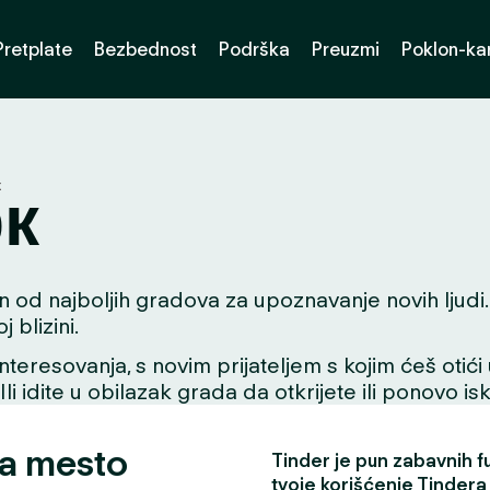
Pretplate
Bezbednost
Podrška
Preuzmi
Poklon-kar
к
к
od najboljih gradova za upoznavanje novih ljudi. Bi
blizini.
interesovanja, s novim prijateljem s kojim ćeš otići
 Ili idite u obilazak grada da otkrijete ili ponovo i
za mesto
Tinder je pun zabavnih fun
tvoje korišćenje Tindera 