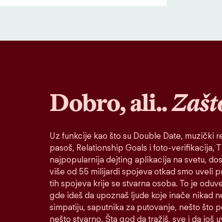
Dobro, ali..
Zašt
Uz funkcije kao što su Double Date, muzički re
pasoš, Relationship Goals i foto-verifikacija, Ti
najpopularnija dejting aplikacija na svetu, do
više od 55 milijardi spojeva otkad smo uveli 
tih spojeva krije se stvarna osoba. To je oduv
gde ideš da upoznaš ljude koje inače nikad n
simpatiju, saputnika za putovanje, nešto što po
nešto stvarno. Šta god da tražiš, sve i da još u