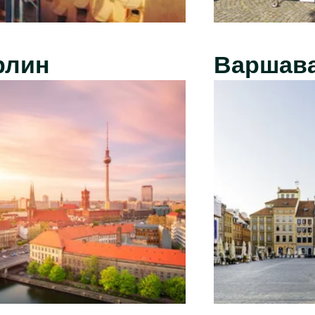
рлин
Варшав