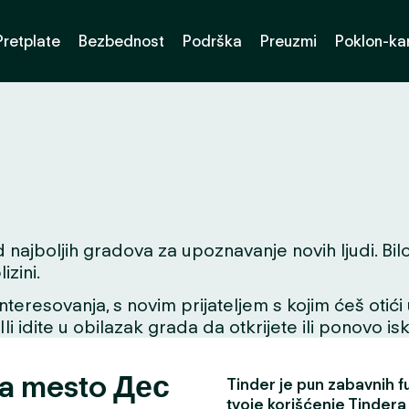
Pretplate
Bezbednost
Podrška
Preuzmi
Poklon-kar
najboljih gradova za upoznavanje novih ljudi. Bilo 
zini.
interesovanja, s novim prijateljem s kojim ćeš otići
 Ili idite u obilazak grada da otkrijete ili ponovo i
za mesto Дес
Tinder je pun zabavnih fun
tvoje korišćenje Tindera 