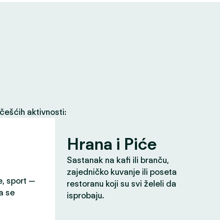
češćih aktivnosti:
Hrana i Piće
Sastanak na kafi ili branču,
zajedničko kuvanje ili poseta
e, sport —
restoranu koji su svi želeli da
a se
isprobaju.