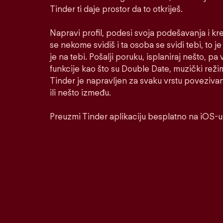
Tinder ti daje prostor da to otkriješ.
Napravi profil, podesi svoja podešavanja i kr
se nekome svidiš i ta osoba se svidi tebi, to j
je na tebi. Pošalji poruku, isplaniraj nešto, pa v
funkcije kao što su Double Date, muzički reži
Tinder je napravljen za svaku vrstu poveziva
ili nešto između.
Preuzmi Tinder aplikaciju besplatno na iOS-u 