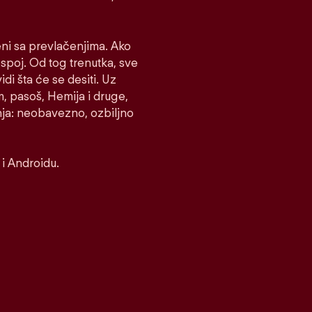
eni sa prevlačenjima. Ako
e spoj. Od tog trenutka, sve
idi šta će se desiti. Uz
m, pasoš, Hemija i druge,
nja: neobavezno, ozbiljno
i Androidu.