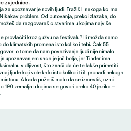
e zajednice
.
ija za upoznavanje novih ljudi. Tražiš li nekoga ko ima
? Nikakav problem. Od putovanja, preko izlazaka, do
 možeš da razgovaraš o stvarima u kojima najviše
 se provlačiti kroz gužvu na festivalu? Ili možda samo
 do klimatskih promena isto koliko i tebi. Čak 55
 govori o tome da nam povezivanje ljudi nije nimalo
ajn upoznavanjem sada je još bolja, jer Tinder ima
ksimalnu vidljivost, što znači da će te lakše primetiti
oznaj ljude koji vole kafu isto koliko i ti ili pronađi nekoga
dmintonu. A kada poželiš malo da se izmestiš, uzmi
ko 190 zemalja u kojima se govori preko 40 jezika –
.