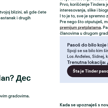
Prvo, korišćenje Tindera 
interesovanja, slike i biog
ojoj blizini, ali gde ćete
I to je to, sve je spremno
astanak i drugih
Pre nego što otputuješ, 
premijum pretplatama
. P
članovima u drugom grad
Pasoš do bilo koje 
Spoji se sa bilo kim ši
Los Anđeles, Sidnej, k
Trenutna lokacija
:
Šta je Tinder pas
odan? Дес
u ovim gradovima.
Kada se upoznaješ s novi