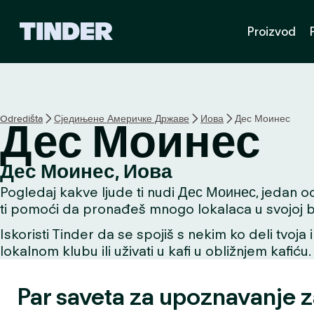
T
Proizvod
i
n
d
e
r
p
Odredišta
Сједињене Америчке Државе
Иова
Дес Моинес
Дес Моинес
o
č
e
Дес Моинес, Иова
t
Pogledaj kakve ljude ti nudi Дес Моинес, jedan od 
n
a
ti pomoći da pronađeš mnogo lokalaca u svojoj bli
s
Iskoristi Tinder da se spojiš s nekim ko deli tvoja 
t
lokalnom klubu ili uživati u kafi u obližnjem kafiću.
r
a
n
Par saveta za upoznavanje 
i
c