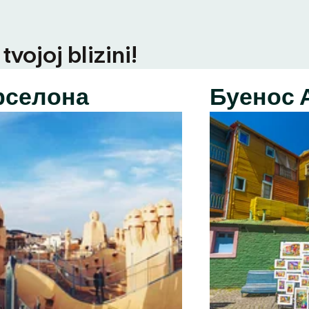
vojoj blizini!
рселона
Буенос 