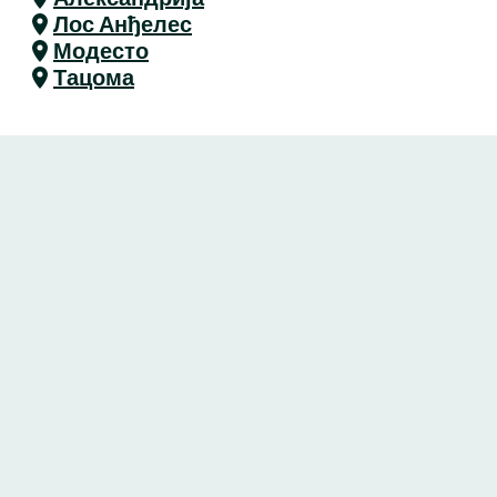
Лос Анђелес
Модесто
Тацома