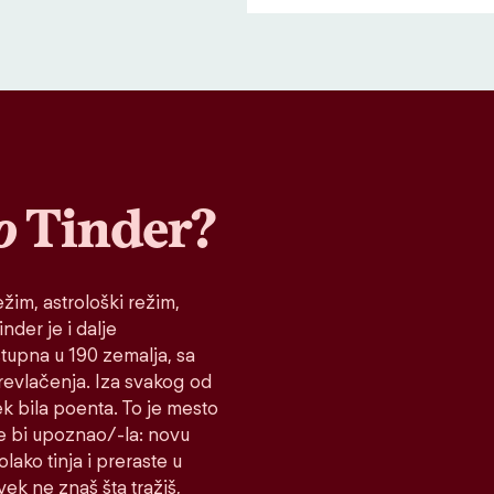
o
Tinder?
žim, astrološki režim,
nder je i dalje
stupna u 190 zemalja, sa
prevlačenja. Iza svakog od
ek bila poenta. To je mesto
e bi upoznao/-la: novu
lako tinja i preraste u
vek ne znaš šta tražiš,