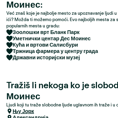
Моинес:
a
Već znaš koje je najbolje mesto za upoznavanje ljudi u tv
ići? Možda ti možemo pomoći. Evo najboljih mesta za s
popularnih mesta u gradu:
Зоолошки врт Бланк Парк
Уметнички центар Дес Моинес
Кућа и вртови Салисбури
Тржница фармера у центру града
Државни историјски музеј
Tražiš li nekoga ko je slob
Моинес
Ljudi koji tu traže slobodne ljude uglavnom ih traže i 
Њу Јорк
Александрија