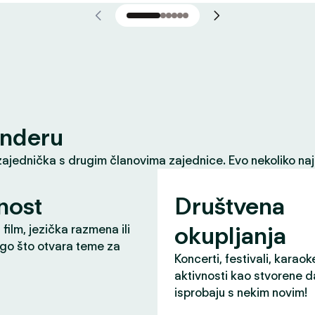
inderu
zajednička s drugim članovima zajednice. Evo nekoliko naj
nost
Društvena
okupljanja
 film, jezička razmena ili
ugo što otvara teme za
Koncerti, festivali, karaok
aktivnosti kao stvorene d
isprobaju s nekim novim!