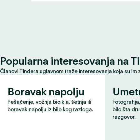
Popularna interesovanja na T
Članovi Tindera uglavnom traže interesovanja koja su im 
Boravak napolju
Umet
Pešačenje, vožnja bicikla, šetnja ili
Fotografija,
boravak napolju iz bilo kog razloga.
bilo šta dr
razgovor.