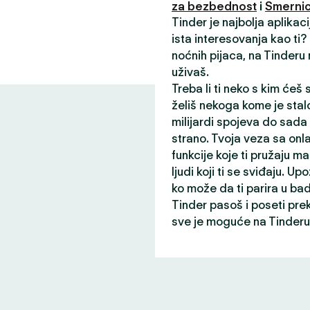
za bezbednost
i
Smernic
Tinder je najbolja aplikac
ista interesovanja kao ti
noćnih pijaca, na Tinderu
uživaš.
Treba li ti neko s kim ćeš
želiš nekoga kome je stalo
milijardi spojeva do sada
strano. Tvoja veza sa onl
funkcije koje ti pružaju ma
ljudi koji ti se sviđaju. Up
ko može da ti parira u ba
Tinder pasoš i poseti pre
sve je moguće na Tinderu