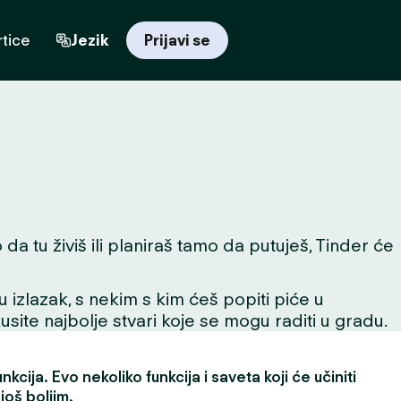
tice
Jezik
Prijavi se
da tu živiš ili planiraš tamo da putuješ, Tinder će
 u izlazak, s nekim s kim ćeš popiti piće u
skusite najbolje stvari koje se mogu raditi u gradu.
kcija. Evo nekoliko funkcija i saveta koji će učiniti
još boljim.