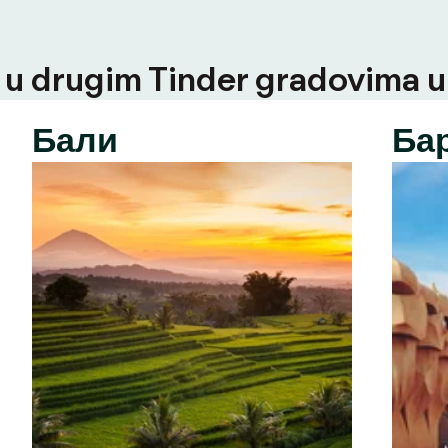
u drugim Tinder gradovima u t
Бали
Ба