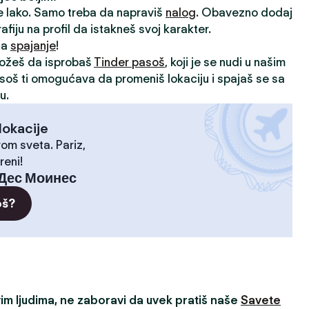
je lako. Samo treba da napraviš
nalog
. Obavezno dodaj
rafiju na profil da istakneš svoj karakter.
 za
spajanje
!
možeš da isprobaš
Tinder pasoš
, koji je se nudi u našim
asoš ti omogućava da promeniš lokaciju i spajaš se sa
u.
lokacije
rom sveta. Pariz,
reni!
Дес Моинес
oš?
m ljudima, ne zaboravi da uvek pratiš naše
Savete