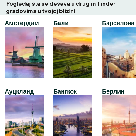
Pogledaj šta se dešava u drugim Tinder
gradovima u tvojoj blizini!
Амстердам
Бали
Барселона
Ауцкланд
Бангкок
Берлин