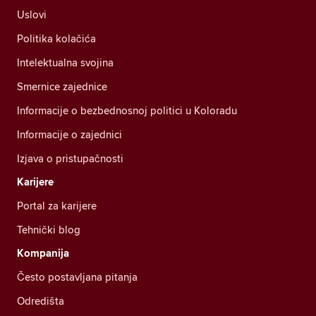
Uslovi
Politika kolačića
Intelektualna svojina
Smernice zajednice
Informacije o bezbednosnoj politici u Koloradu
Informacije o zajednici
Izjava o pristupačnosti
Karijere
Portal za karijere
Tehnički blog
Kompanija
Često postavljana pitanja
Odredišta