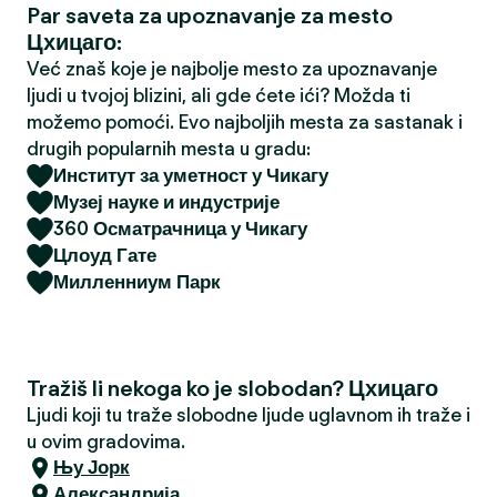
Par saveta za upoznavanje za mesto
a
Цхицаго:
Već znaš koje je najbolje mesto za upoznavanje
ljudi u tvojoj blizini, ali gde ćete ići? Možda ti
možemo pomoći. Evo najboljih mesta za sastanak i
drugih popularnih mesta u gradu:
Институт за уметност у Чикагу
Музеј науке и индустрије
360 Осматрачница у Чикагу
Цлоуд Гате
Милленниум Парк
Tražiš li nekoga ko je slobodan? Цхицаго
Ljudi koji tu traže slobodne ljude uglavnom ih traže i
u ovim gradovima.
Њу Јорк
Александрија