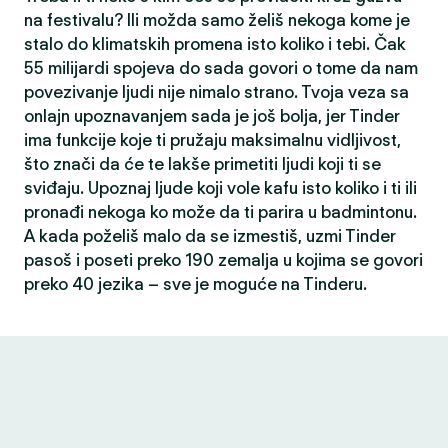
na festivalu? Ili možda samo želiš nekoga kome je
stalo do klimatskih promena isto koliko i tebi. Čak
55 milijardi spojeva do sada govori o tome da nam
povezivanje ljudi nije nimalo strano. Tvoja veza sa
onlajn upoznavanjem sada je još bolja, jer Tinder
ima funkcije koje ti pružaju maksimalnu vidljivost,
što znači da će te lakše primetiti ljudi koji ti se
sviđaju. Upoznaj ljude koji vole kafu isto koliko i ti ili
pronađi nekoga ko može da ti parira u badmintonu.
A kada poželiš malo da se izmestiš, uzmi Tinder
pasoš i poseti preko 190 zemalja u kojima se govori
preko 40 jezika – sve je moguće na Tinderu.