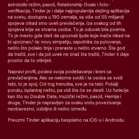
astrološki režim, pasoš, Relationship Goals i foto-
verifikacija, Tinder je i dalje najpopularnija dejting aplikacija
na svetu, dostupna u 190 zemalja, sa više od 55 milijardi
spojeva otkad smo uveli prevlačenja. Iza svakog od tih
spojeva krije se stvarna osoba. To je oduvek bila poenta.
To je mesto gde ideš da upoznaš ljude koje inače nikad ne
bi upoznao/-la: novu simpatiju, saputnika za putovanje,
nešto što polako tinja i preraste u nešto stvarno. Šta god
da tražiš, sve i da još uvek ne znaš šta tražiš, Tinder ti daje
prostor da to otkriješ.
Napravi profil, podesi svoja podešavanja i kreni sa
prevlačenjima. Ako se nekome svidiš i ta osoba se svidi
tebi, to je spoj. Od tog trenutka, sve je na tebi. Pošalji
poruku, isplaniraj nešto, pa vidi šta će se desiti. Uz funkcije
kao što su Double Date, muzički režim, pasoš, Hemija i
druge, Tinder je napravljen za svaku vrstu povezivanja:
neobavezno, ozbiljno ili nešto između.
Preuzmi Tinder aplikaciju besplatno na iOS-u i Androidu.