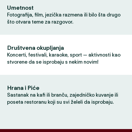
Umetnost
Fotografija, film, jezička razmena ili bilo šta drugo
što otvara teme za razgovor.
Društvena okupljanja
Koncerti, festivali, karaoke, sport — aktivnosti kao
stvorene da se isprobaju s nekim novim!
Hrana i Piće
Sastanak na kafi ili branču, zajedničko kuvanje ili
poseta restoranu koji su svi želeli da isprobaju.