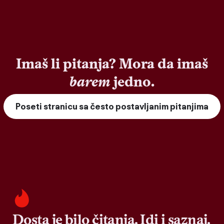
Imaš li pitanja? Mora da imaš
barem
jedno.
Poseti stranicu sa često postavljanim pitanjima
Dosta je bilo čitanja. Idi i saznaj.