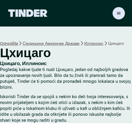
T
i
n
d
e
Odredišta
Сједињене Америчке Државе
Иллиноис
Цхицаго
r
Цхицаго
p
o
č
Цхицаго, Иллиноис
e
Pogledaj kakve ljude ti nudi Цхицаго, jedan od najboljih gradova
t
za upoznavanje novih ljudi. Bilo da tu živiš ili planiraš tamo da
n
putuješ, Tinder će ti pomoći da pronađeš mnogo lokalaca u svojoj
blizini.
a
s
Iskoristi Tinder da se spojiš s nekim ko deli tvoja interesovanja, s
t
novim prijateljem s kojim ćeš otići u izlazak, s nekim s kim ćeš
r
popiti piće u lokalnom klubu ili uživati u kafi u obližnjem kafiću. Ili
a
idite u obilazak grada da otkrijete ili ponovo iskusite najbolje
n
stvari koje se mogu raditi u gradu.
i
c