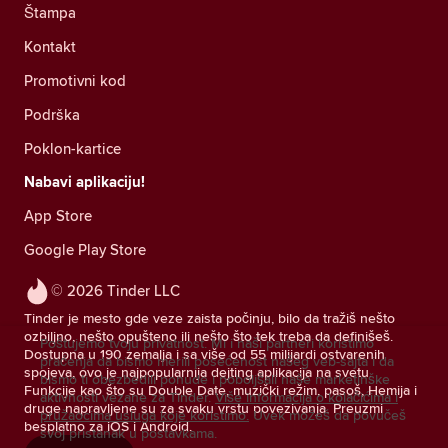
Štampa
Kontakt
Promotivni kod
Podrška
Poklon-kartice
Nabavi aplikaciju!
App Store
Google Play Store
© 2026 Tinder LLC
Tinder je mesto gde veze zaista počinju, bilo da tražiš nešto
ozbiljno, nešto opušteno ili nešto što tek treba da definišeš.
Poštujemo tvoju privatnost. Mi i naši partneri koristimo
Dostupna u 190 zemalja i sa više od 55 milijardi ostvarenih
praćenja da bismo merili posećenost našeg veb-sajta i da
spojeva, ovo je najpopularnija dejting aplikacija na svetu.
bismo ti obezbedili ponude i poboljšali naše marketinške
Funkcije kao što su Double Date, muzički režim, pasoš, Hemija i
aktivnosti vezane za Tinder.
Više informacija o kolačićima i
druge napravljene su za svaku vrstu povezivanja. Preuzmi
pružaocima usluga koje koristimo.
Uvek možeš da povučeš
besplatno za iOS i Android.
svoj pristanak u postavkama.