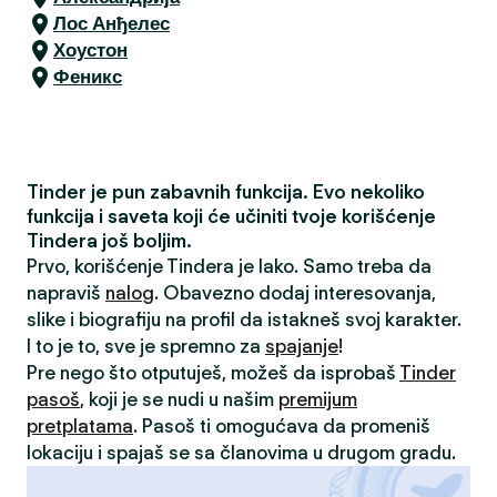
Лос Анђелес
Хоустон
Феникс
Tinder je pun zabavnih funkcija. Evo nekoliko
funkcija i saveta koji će učiniti tvoje korišćenje
Tindera još boljim.
Prvo, korišćenje Tindera je lako. Samo treba da
napraviš
nalog
. Obavezno dodaj interesovanja,
slike i biografiju na profil da istakneš svoj karakter.
I to je to, sve je spremno za
spajanje
!
Pre nego što otputuješ, možeš da isprobaš
Tinder
pasoš
, koji je se nudi u našim
premijum
pretplatama
. Pasoš ti omogućava da promeniš
lokaciju i spajaš se sa članovima u drugom gradu.