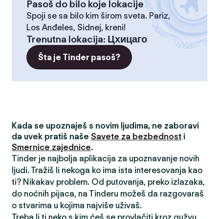
Pasoš do bilo koje lokacije
Spoji se sa bilo kim širom sveta. Pariz,
Los Anđeles, Sidnej, kreni!
Trenutna lokacija
:
Цхицаго
Šta je Tinder pasoš?
Kada se upoznaješ s novim ljudima, ne zaboravi
da uvek pratiš naše
Savete za bezbednost
i
Smernice zajednice
.
Tinder je najbolja aplikacija za upoznavanje novih
ljudi. Tražiš li nekoga ko ima ista interesovanja kao
ti? Nikakav problem. Od putovanja, preko izlazaka,
do noćnih pijaca, na Tinderu možeš da razgovaraš
o stvarima u kojima najviše uživaš.
Treba li ti neko s kim ćeš se provlačiti kroz gužvu