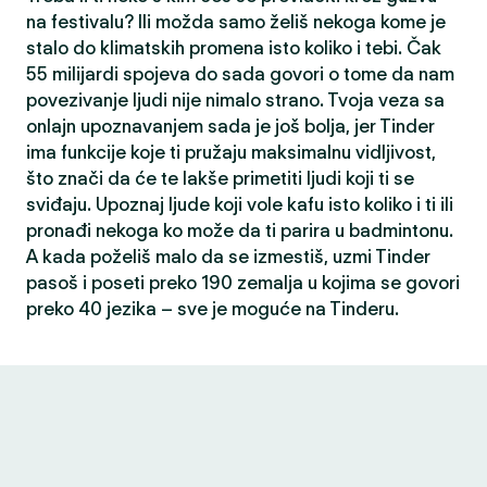
na festivalu? Ili možda samo želiš nekoga kome je
stalo do klimatskih promena isto koliko i tebi. Čak
55 milijardi spojeva do sada govori o tome da nam
povezivanje ljudi nije nimalo strano. Tvoja veza sa
onlajn upoznavanjem sada je još bolja, jer Tinder
ima funkcije koje ti pružaju maksimalnu vidljivost,
što znači da će te lakše primetiti ljudi koji ti se
sviđaju. Upoznaj ljude koji vole kafu isto koliko i ti ili
pronađi nekoga ko može da ti parira u badmintonu.
A kada poželiš malo da se izmestiš, uzmi Tinder
pasoš i poseti preko 190 zemalja u kojima se govori
preko 40 jezika – sve je moguće na Tinderu.