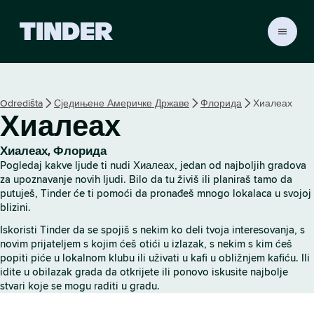
T
i
n
d
e
Odredišta
Сједињене Америчке Државе
Флорида
Хиалеах
r
Хиалеах
p
o
č
Хиалеах, Флорида
e
Pogledaj kakve ljude ti nudi Хиалеах, jedan od najboljih gradova
t
za upoznavanje novih ljudi. Bilo da tu živiš ili planiraš tamo da
n
putuješ, Tinder će ti pomoći da pronađeš mnogo lokalaca u svojoj
blizini.
a
s
Iskoristi Tinder da se spojiš s nekim ko deli tvoja interesovanja, s
t
novim prijateljem s kojim ćeš otići u izlazak, s nekim s kim ćeš
r
popiti piće u lokalnom klubu ili uživati u kafi u obližnjem kafiću. Ili
a
idite u obilazak grada da otkrijete ili ponovo iskusite najbolje
n
stvari koje se mogu raditi u gradu.
i
c