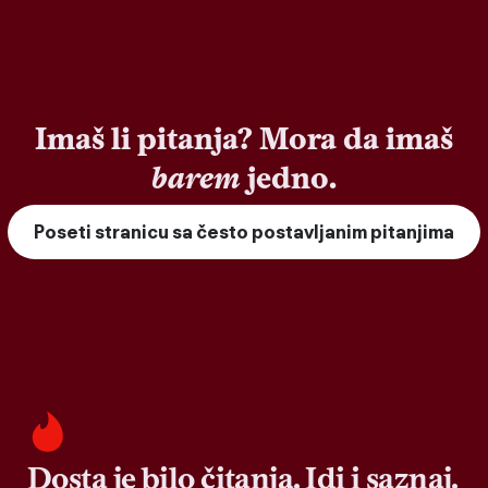
Imaš li pitanja? Mora da imaš
barem
jedno.
Poseti stranicu sa često postavljanim pitanjima
Dosta je bilo čitanja. Idi i saznaj.