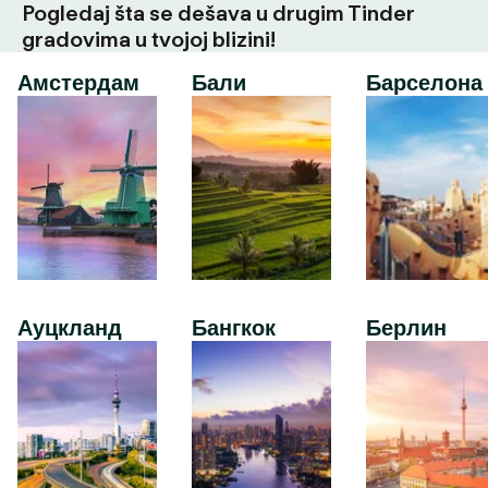
Pogledaj šta se dešava u drugim Tinder
gradovima u tvojoj blizini!
Амстердам
Бали
Барселона
Ауцкланд
Бангкок
Берлин