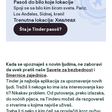
Pasoš do bilo koje lokacije
Spoji se sa bilo kim širom sveta. Pariz,
Los Anđeles, Sidnej, kreni!
Trenutna lokacija
:
Хиалеах
Šta je Tinder pasoš?
Kada se upoznaješ s novim ljudima, ne zaboravi
da uvek pratiš naše
Savete za bezbednost
i
Smernice zajednice
.
Tinder je najbolja aplikacija za upoznavanje novih
ljudi. Tražiš li nekoga ko ima ista interesovanja kao
ti? Nikakav problem. Od putovanja, preko izlazaka,
do noćnih pijaca, na Tinderu možeš da razgovaraš
o stvarima u kojima najviše uživaš.
Treba li ti neko s kim ćeš se provlačiti kroz gužvu