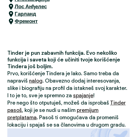
Лос Анђелес
Гарланд
Фремонт
Tinder je pun zabavnih funkcija. Evo nekoliko
funkcija i saveta koji će učiniti tvoje korišćenje
Tindera još boljim.
Prvo, korišćenje Tindera je lako. Samo treba da
napraviš
nalog
. Obavezno dodaj interesovanja,
slike i biografiju na profil da istakneš svoj karakter.
I to je to, sve je spremno za
spajanje
!
Pre nego što otputuješ, možeš da isprobaš
Tinder
pasoš
, koji je se nudi u našim
premijum
pretplatama
. Pasoš ti omogućava da promeniš
lokaciju i spajaš se sa članovima u drugom gradu.