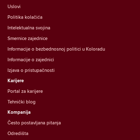
Uslovi
Politika kolačića
Intelektualna svojina
Smernice zajednice
Informacije o bezbednosnoj politici u Koloradu
Informacije o zajednici
Izjava o pristupačnosti
Karijere
Portal za karijere
Tehnički blog
Kompanija
Često postavljana pitanja
Odredišta