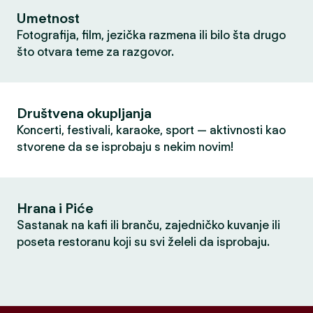
Umetnost
Fotografija, film, jezička razmena ili bilo šta drugo
što otvara teme za razgovor.
Društvena okupljanja
Koncerti, festivali, karaoke, sport — aktivnosti kao
stvorene da se isprobaju s nekim novim!
Hrana i Piće
Sastanak na kafi ili branču, zajedničko kuvanje ili
poseta restoranu koji su svi želeli da isprobaju.