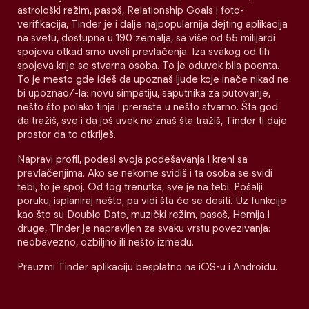
astrološki režim, pasoš, Relationship Goals i foto-
verifikacija, Tinder je i dalje najpopularnija dejting aplikacija
na svetu, dostupna u 190 zemalja, sa više od 55 milijardi
spojeva otkad smo uveli prevlačenja. Iza svakog od tih
spojeva krije se stvarna osoba. To je oduvek bila poenta.
To je mesto gde ideš da upoznaš ljude koje inače nikad ne
bi upoznao/-la: novu simpatiju, saputnika za putovanje,
nešto što polako tinja i preraste u nešto stvarno. Šta god
da tražiš, sve i da još uvek ne znaš šta tražiš, Tinder ti daje
prostor da to otkriješ.
Napravi profil, podesi svoja podešavanja i kreni sa
prevlačenjima. Ako se nekome svidiš i ta osoba se svidi
tebi, to je spoj. Od tog trenutka, sve je na tebi. Pošalji
poruku, isplaniraj nešto, pa vidi šta će se desiti. Uz funkcije
kao što su Double Date, muzički režim, pasoš, Hemija i
druge, Tinder je napravljen za svaku vrstu povezivanja:
neobavezno, ozbiljno ili nešto između.
Preuzmi Tinder aplikaciju besplatno na iOS-u i Androidu.