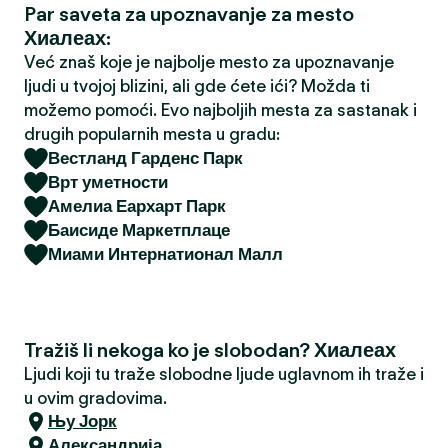
Par saveta za upoznavanje za mesto
a
Хиалеах:
Već znaš koje je najbolje mesto za upoznavanje
ljudi u tvojoj blizini, ali gde ćete ići? Možda ti
možemo pomoći. Evo najboljih mesta za sastanak i
drugih popularnih mesta u gradu:
Вестланд Гарденс Парк
Врт уметности
Амелиа Еархарт Парк
Баисиде Маркетплаце
Миами Интернатионал Малл
Tražiš li nekoga ko je slobodan? Хиалеах
Ljudi koji tu traže slobodne ljude uglavnom ih traže i
u ovim gradovima.
Њу Јорк
Александрија