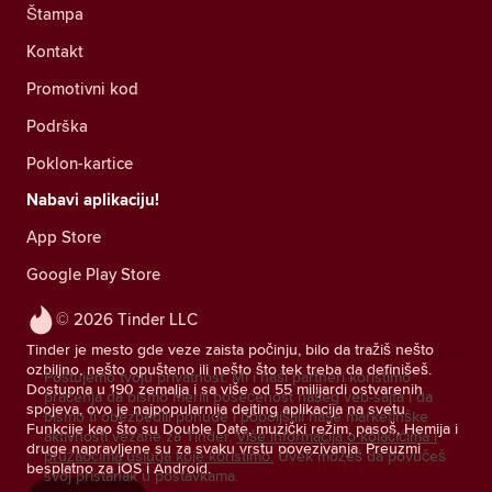
Štampa
Kontakt
Promotivni kod
Podrška
Poklon-kartice
Nabavi aplikaciju!
App Store
Google Play Store
© 2026 Tinder LLC
Tinder je mesto gde veze zaista počinju, bilo da tražiš nešto
ozbiljno, nešto opušteno ili nešto što tek treba da definišeš.
Poštujemo tvoju privatnost. Mi i naši partneri koristimo
Dostupna u 190 zemalja i sa više od 55 milijardi ostvarenih
praćenja da bismo merili posećenost našeg veb-sajta i da
spojeva, ovo je najpopularnija dejting aplikacija na svetu.
bismo ti obezbedili ponude i poboljšali naše marketinške
Funkcije kao što su Double Date, muzički režim, pasoš, Hemija i
aktivnosti vezane za Tinder.
Više informacija o kolačićima i
druge napravljene su za svaku vrstu povezivanja. Preuzmi
pružaocima usluga koje koristimo.
Uvek možeš da povučeš
besplatno za iOS i Android.
svoj pristanak u postavkama.