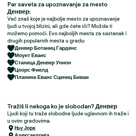
Par saveta za upoznavanje za mesto
a
Денвер:
Već znaš koje je najbolje mesto za upoznavanje
ljudi u tvojoj blizini, ali gde ćete ići? Možda ti
možemo pomoći. Evo najboljih mesta za sastanak i
drugih popularnih mesta u gradu:
Денвер Ботаниц Гарденс
Моунт Еванс
Станица Денвер Унион
Цоорс Фиелд
Планина Еванс Сцениц Биваи
Tražiš li nekoga ko je slobodan? Денвер
Ljudi koji tu traže slobodne ljude uglavnom ih traže i
u ovim gradovima.
Њу Јорк
Александрија