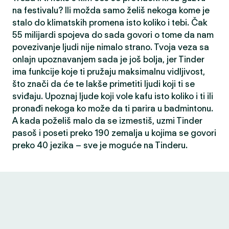
na festivalu? Ili možda samo želiš nekoga kome je
stalo do klimatskih promena isto koliko i tebi. Čak
55 milijardi spojeva do sada govori o tome da nam
povezivanje ljudi nije nimalo strano. Tvoja veza sa
onlajn upoznavanjem sada je još bolja, jer Tinder
ima funkcije koje ti pružaju maksimalnu vidljivost,
što znači da će te lakše primetiti ljudi koji ti se
sviđaju. Upoznaj ljude koji vole kafu isto koliko i ti ili
pronađi nekoga ko može da ti parira u badmintonu.
A kada poželiš malo da se izmestiš, uzmi Tinder
pasoš i poseti preko 190 zemalja u kojima se govori
preko 40 jezika – sve je moguće na Tinderu.