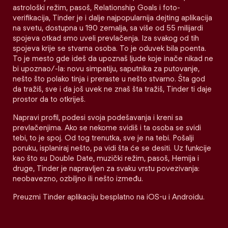
astrološki režim, pasoš, Relationship Goals i foto-
verifikacija, Tinder je i dalje najpopularnija dejting aplikacija
na svetu, dostupna u 190 zemalja, sa više od 55 milijardi
spojeva otkad smo uveli prevlačenja. Iza svakog od tih
spojeva krije se stvarna osoba. To je oduvek bila poenta.
To je mesto gde ideš da upoznaš ljude koje inače nikad ne
bi upoznao/-la: novu simpatiju, saputnika za putovanje,
nešto što polako tinja i preraste u nešto stvarno. Šta god
da tražiš, sve i da još uvek ne znaš šta tražiš, Tinder ti daje
prostor da to otkriješ.
Napravi profil, podesi svoja podešavanja i kreni sa
prevlačenjima. Ako se nekome svidiš i ta osoba se svidi
tebi, to je spoj. Od tog trenutka, sve je na tebi. Pošalji
poruku, isplaniraj nešto, pa vidi šta će se desiti. Uz funkcije
kao što su Double Date, muzički režim, pasoš, Hemija i
druge, Tinder je napravljen za svaku vrstu povezivanja:
neobavezno, ozbiljno ili nešto između.
Preuzmi Tinder aplikaciju besplatno na iOS-u i Androidu.