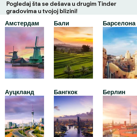
Pogledaj šta se dešava u drugim Tinder
gradovima u tvojoj blizini!
Амстердам
Бали
Барселона
Ауцкланд
Бангкок
Берлин