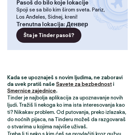
Pasoš do bilo koje lokacije
Spoji se sa bilo kim širom sveta. Pariz,
Los Anđeles, Sidnej, kreni!
Trenutna lokacija
:
Денвер
Šta je Tinder pasoš?
Kada se upoznaješ s novim ljudima, ne zaboravi
da uvek pratiš naše
Savete za bezbednost
i
Smernice zajednice
.
Tinder je najbolja aplikacija za upoznavanje novih
ljudi. Tražiš li nekoga ko ima ista interesovanja kao
ti? Nikakav problem. Od putovanja, preko izlazaka,
do noćnih pijaca, na Tinderu možeš da razgovaraš
o stvarima u kojima najviše uživaš.
Treba li ti neko s kim ćeš se provlačiti kroz gužvu