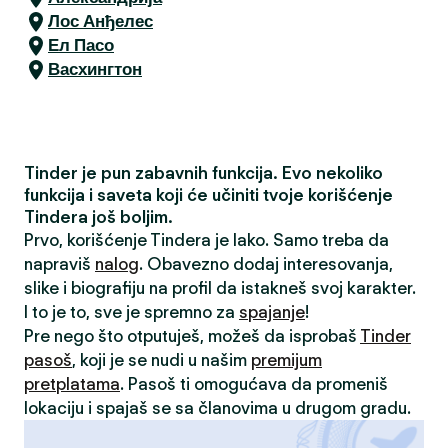
Лос Анђелес
Ел Пасо
Васхингтон
Tinder je pun zabavnih funkcija. Evo nekoliko
funkcija i saveta koji će učiniti tvoje korišćenje
Tindera još boljim.
Prvo, korišćenje Tindera je lako. Samo treba da
napraviš
nalog
. Obavezno dodaj interesovanja,
slike i biografiju na profil da istakneš svoj karakter.
I to je to, sve je spremno za
spajanje
!
Pre nego što otputuješ, možeš da isprobaš
Tinder
pasoš
, koji je se nudi u našim
premijum
pretplatama
. Pasoš ti omogućava da promeniš
lokaciju i spajaš se sa članovima u drugom gradu.