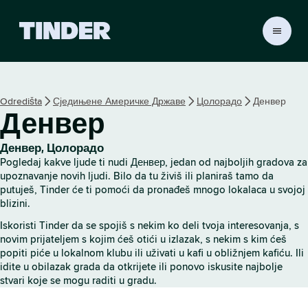
T
i
n
d
e
Odredišta
Сједињене Америчке Државе
Цолорадо
Денвер
r
Денвер
p
o
č
Денвер, Цолорадо
e
Pogledaj kakve ljude ti nudi Денвер, jedan od najboljih gradova za
t
upoznavanje novih ljudi. Bilo da tu živiš ili planiraš tamo da
n
putuješ, Tinder će ti pomoći da pronađeš mnogo lokalaca u svojoj
blizini.
a
s
Iskoristi Tinder da se spojiš s nekim ko deli tvoja interesovanja, s
t
novim prijateljem s kojim ćeš otići u izlazak, s nekim s kim ćeš
r
popiti piće u lokalnom klubu ili uživati u kafi u obližnjem kafiću. Ili
a
idite u obilazak grada da otkrijete ili ponovo iskusite najbolje
n
stvari koje se mogu raditi u gradu.
i
c