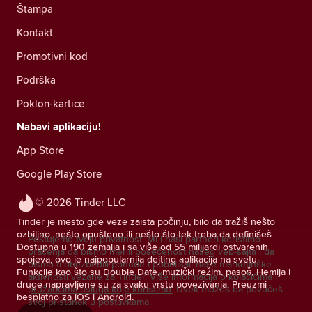
Štampa
Kontakt
Promotivni kod
Podrška
Poklon-kartice
Nabavi aplikaciju!
App Store
Google Play Store
© 2026 Tinder LLC
Tinder je mesto gde veze zaista počinju, bilo da tražiš nešto
ozbiljno, nešto opušteno ili nešto što tek treba da definišeš.
Poštujemo tvoju privatnost. Mi i naši partneri koristimo
Dostupna u 190 zemalja i sa više od 55 milijardi ostvarenih
praćenja da bismo merili posećenost našeg veb-sajta i da
spojeva, ovo je najpopularnija dejting aplikacija na svetu.
bismo ti obezbedili ponude i poboljšali naše marketinške
Funkcije kao što su Double Date, muzički režim, pasoš, Hemija i
aktivnosti vezane za Tinder.
Više informacija o kolačićima i
druge napravljene su za svaku vrstu povezivanja. Preuzmi
pružaocima usluga koje koristimo.
Uvek možeš da povučeš
besplatno za iOS i Android.
svoj pristanak u postavkama.