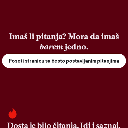
Imaš li pitanja? Mora da imaš
barem
jedno.
Poseti stranicu sa često postavljanim pitanjima
Dosta je bilo čitanja. Idi i saznaj.