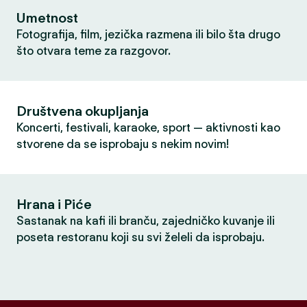
Umetnost
Fotografija, film, jezička razmena ili bilo šta drugo
što otvara teme za razgovor.
Društvena okupljanja
Koncerti, festivali, karaoke, sport — aktivnosti kao
stvorene da se isprobaju s nekim novim!
Hrana i Piće
Sastanak na kafi ili branču, zajedničko kuvanje ili
poseta restoranu koji su svi želeli da isprobaju.