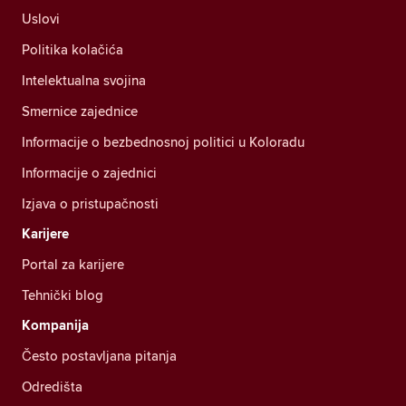
Uslovi
Politika kolačića
Intelektualna svojina
Smernice zajednice
Informacije o bezbednosnoj politici u Koloradu
Informacije o zajednici
Izjava o pristupačnosti
Karijere
Portal za karijere
Tehnički blog
Kompanija
Često postavljana pitanja
Odredišta