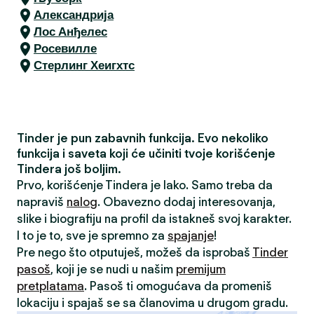
Александрија
Лос Анђелес
Росевилле
Стерлинг Хеигхтс
Tinder je pun zabavnih funkcija. Evo nekoliko
funkcija i saveta koji će učiniti tvoje korišćenje
Tindera još boljim.
Prvo, korišćenje Tindera je lako. Samo treba da
napraviš
nalog
. Obavezno dodaj interesovanja,
slike i biografiju na profil da istakneš svoj karakter.
I to je to, sve je spremno za
spajanje
!
Pre nego što otputuješ, možeš da isprobaš
Tinder
pasoš
, koji je se nudi u našim
premijum
pretplatama
. Pasoš ti omogućava da promeniš
lokaciju i spajaš se sa članovima u drugom gradu.