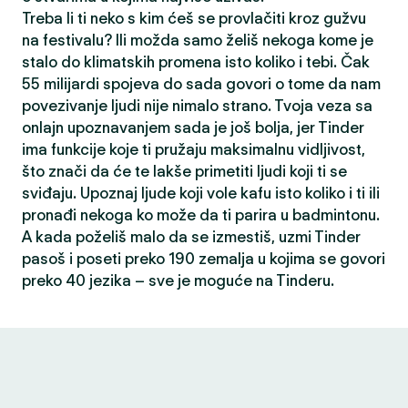
Treba li ti neko s kim ćeš se provlačiti kroz gužvu
na festivalu? Ili možda samo želiš nekoga kome je
stalo do klimatskih promena isto koliko i tebi. Čak
55 milijardi spojeva do sada govori o tome da nam
povezivanje ljudi nije nimalo strano. Tvoja veza sa
onlajn upoznavanjem sada je još bolja, jer Tinder
ima funkcije koje ti pružaju maksimalnu vidljivost,
što znači da će te lakše primetiti ljudi koji ti se
sviđaju. Upoznaj ljude koji vole kafu isto koliko i ti ili
pronađi nekoga ko može da ti parira u badmintonu.
A kada poželiš malo da se izmestiš, uzmi Tinder
pasoš i poseti preko 190 zemalja u kojima se govori
preko 40 jezika – sve je moguće na Tinderu.