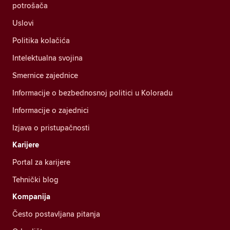
potrošača
Uslovi
Politika kolačića
Intelektualna svojina
Smernice zajednice
Informacije o bezbednosnoj politici u Koloradu
Informacije o zajednici
Izjava o pristupačnosti
Karijere
Portal za karijere
Tehnički blog
Kompanija
Često postavljana pitanja