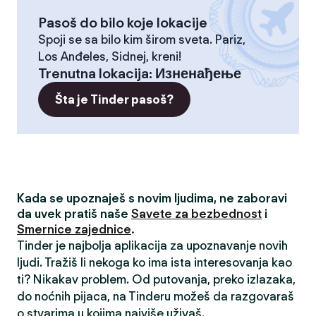
Pasoš do bilo koje lokacije
Spoji se sa bilo kim širom sveta. Pariz,
Los Anđeles, Sidnej, kreni!
Trenutna lokacija
:
Изненађење
Šta je Tinder pasoš?
Kada se upoznaješ s novim ljudima, ne zaboravi
da uvek pratiš naše
Savete za bezbednost
i
Smernice zajednice
.
Tinder je najbolja aplikacija za upoznavanje novih
ljudi. Tražiš li nekoga ko ima ista interesovanja kao
ti? Nikakav problem. Od putovanja, preko izlazaka,
do noćnih pijaca, na Tinderu možeš da razgovaraš
o stvarima u kojima najviše uživaš.