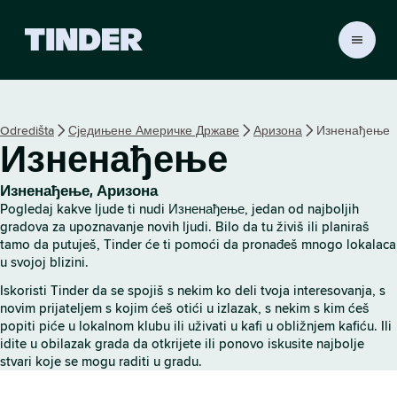
T
i
n
d
e
Odredišta
Сједињене Америчке Државе
Аризона
Изненађење
r
Изненађење
p
o
č
Изненађење, Аризона
e
Pogledaj kakve ljude ti nudi Изненађење, jedan od najboljih
t
gradova za upoznavanje novih ljudi. Bilo da tu živiš ili planiraš
n
tamo da putuješ, Tinder će ti pomoći da pronađeš mnogo lokalaca
u svojoj blizini.
a
s
Iskoristi Tinder da se spojiš s nekim ko deli tvoja interesovanja, s
t
novim prijateljem s kojim ćeš otići u izlazak, s nekim s kim ćeš
r
popiti piće u lokalnom klubu ili uživati u kafi u obližnjem kafiću. Ili
a
idite u obilazak grada da otkrijete ili ponovo iskusite najbolje
n
stvari koje se mogu raditi u gradu.
i
c