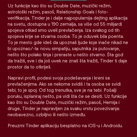
Uz funkcije kao što su Double Date, muzički režim,
astrološki režim, pasoš, Relationship Goals i foto-
verifikacija, Tinder je i dalje najpopularnija dejting aplikacija
na svetu, dostupna u 190 zemalja, sa više od 55 milijardi
spojeva otkad smo uveli prevlačenja. Iza svakog od tih
spojeva krije se stvarna osoba. To je oduvek bila poenta.
To je mesto gde ideš da upoznaš ljude koje inače nikad ne
bi upoznao/-la: novu simpatiju, saputnika za putovanje,
nešto što polako tinja i preraste u nešto stvarno. Šta god
da tražiš, sve i da još uvek ne znaš šta tražiš, Tinder ti daje
prostor da to otkriješ.
Napravi profil, podesi svoja podešavanja i kreni sa
prevlačenjima. Ako se nekome svidiš i ta osoba se svidi
tebi, to je spoj. Od tog trenutka, sve je na tebi. Pošalji
poruku, isplaniraj nešto, pa vidi šta će se desiti. Uz funkcije
kao što su Double Date, muzički režim, pasoš, Hemija i
druge, Tinder je napravljen za svaku vrstu povezivanja:
neobavezno, ozbiljno ili nešto između.
Preuzmi Tinder aplikaciju besplatno na iOS-u i Androidu.