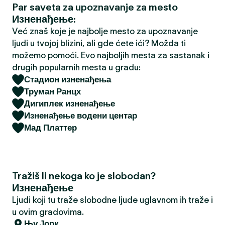
Par saveta za upoznavanje za mesto
a
Изненађење:
Već znaš koje je najbolje mesto za upoznavanje
ljudi u tvojoj blizini, ali gde ćete ići? Možda ti
možemo pomoći. Evo najboljih mesta za sastanak i
drugih popularnih mesta u gradu:
Стадион изненађења
Труман Ранцх
Дигиплек изненађење
Изненађење водени центар
Мад Платтер
Tražiš li nekoga ko je slobodan?
Изненађење
Ljudi koji tu traže slobodne ljude uglavnom ih traže i
u ovim gradovima.
Њу Јорк