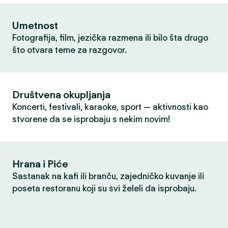
Umetnost
Fotografija, film, jezička razmena ili bilo šta drugo
što otvara teme za razgovor.
Društvena okupljanja
Koncerti, festivali, karaoke, sport — aktivnosti kao
stvorene da se isprobaju s nekim novim!
Hrana i Piće
Sastanak na kafi ili branču, zajedničko kuvanje ili
poseta restoranu koji su svi želeli da isprobaju.