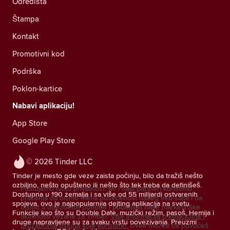
Odredišta
Štampa
Kontakt
Promotivni kod
Podrška
Poklon-kartice
Nabavi aplikaciju!
App Store
Google Play Store
© 2026 Tinder LLC
Tinder je mesto gde veze zaista počinju, bilo da tražiš nešto
ozbiljno, nešto opušteno ili nešto što tek treba da definišeš.
Poštujemo tvoju privatnost. Mi i naši partneri koristimo
Dostupna u 190 zemalja i sa više od 55 milijardi ostvarenih
praćenja da bismo merili posećenost našeg veb-sajta i da
spojeva, ovo je najpopularnija dejting aplikacija na svetu.
bismo ti obezbedili ponude i poboljšali naše marketinške
Funkcije kao što su Double Date, muzički režim, pasoš, Hemija i
aktivnosti vezane za Tinder.
Više informacija o kolačićima i
druge napravljene su za svaku vrstu povezivanja. Preuzmi
pružaocima usluga koje koristimo.
Uvek možeš da povučeš