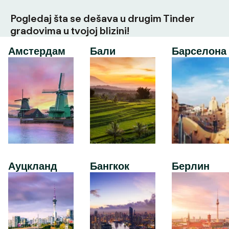
Pogledaj šta se dešava u drugim Tinder
gradovima u tvojoj blizini!
Амстердам
Бали
Барселона
Ауцкланд
Бангкок
Берлин