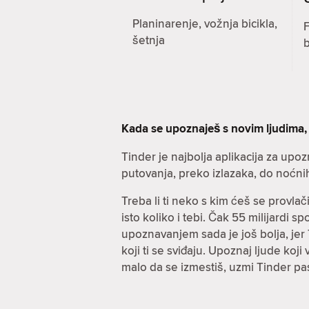
Planinarenje, vožnja bicikla,
F
šetnja
Kada se upoznaješ s novim ljudima,
Tinder je najbolja aplikacija za upo
putovanja, preko izlazaka, do noćni
Treba li ti neko s kim ćeš se provla
isto koliko i tebi. Čak 55 milijardi 
upoznavanjem sada je još bolja, jer T
koji ti se sviđaju. Upoznaj ljude koj
malo da se izmestiš, uzmi Tinder pa