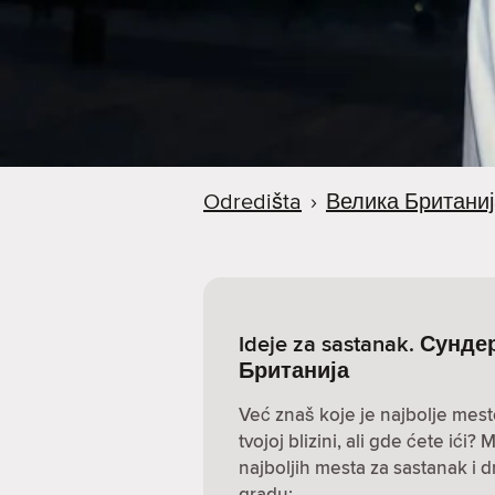
a
Odredišta
›
Велика Британиј
Ideje za sastanak. Сунд
Британија
Već znaš koje je najbolje mest
tvojoj blizini, ali gde ćete ić
najboljih mesta za sastanak i 
gradu: