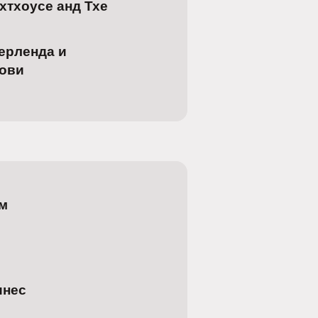
хтхоусе анд Тхе
ерленда и
тови
м
инес