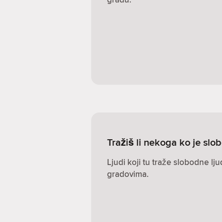
Tražiš li nekoga ko je s
Ljudi koji tu traže slobodne lj
gradovima.