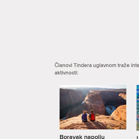
Članovi Tindera uglavnom traže int
aktivnosti:
Boravak napolju