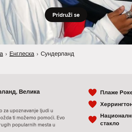
Pridruži se
а
›
Енглеска
›
Сундерланд
ерланд, Велика
Плаже Рок
Херрингто
o za upoznavanje ljudi u
Национални
i? Možda ti možemo pomoći. Evo
стакло
drugih popularnih mesta u