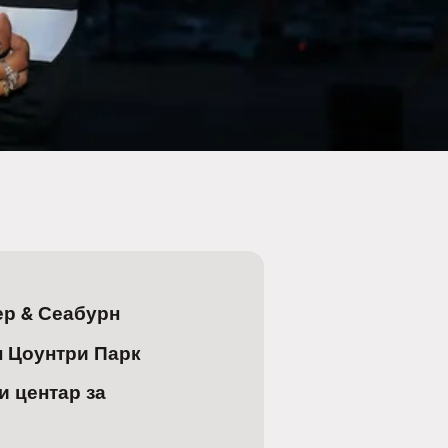
ер & Сеабурн
н Цоунтри Парк
 центар за