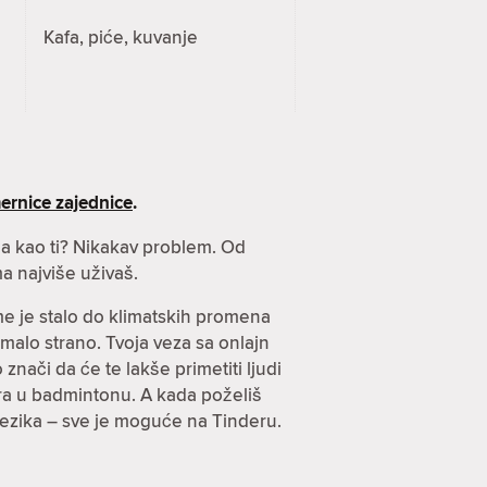
Kafa, piće, kuvanje
ernice zajednice
.
nja kao ti? Nikakav problem. Od
a najviše uživaš.
ome je stalo do klimatskih promena
imalo strano. Tvoja veza sa onlajn
znači da će te lakše primetiti ljudi
arira u badmintonu. A kada poželiš
jezika – sve je moguće na Tinderu.