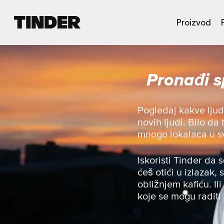
T
Proizvod
i
n
d
e
Pronađi 
r
p
o
č
Pogledaj kakve lju
e
novih ljudi. Bilo da
t
mnogo lokalaca u svo
n
a
s
Iskoristi Tinder da 
t
ćeš otići u izlazak, 
r
obližnjem kafiću. Ili
a
koje se mogu raditi
n
i
c