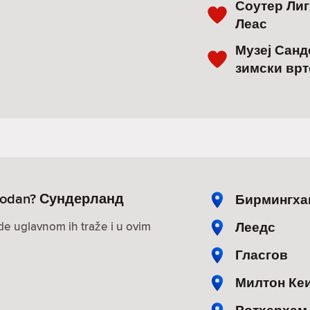
Соутер Лиг
Леас
Музеј Санд
зимски вр
lobodan? Сундерланд
Бирмингха
Леедс
ude uglavnom ih traže i u ovim
Гласгов
Милтон Ке