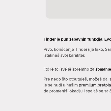
Tinder je pun zabavnih funkcija. Evo 
Prvo, korišćenje Tindera je lako. S
istakneš svoj karakter.
I to je to, sve je spremno za
spajanj
Pre nego što otputuješ, možeš da 
je se nudi u našim
premijum pretpl
da promeniš lokaciju i spajaš se sa