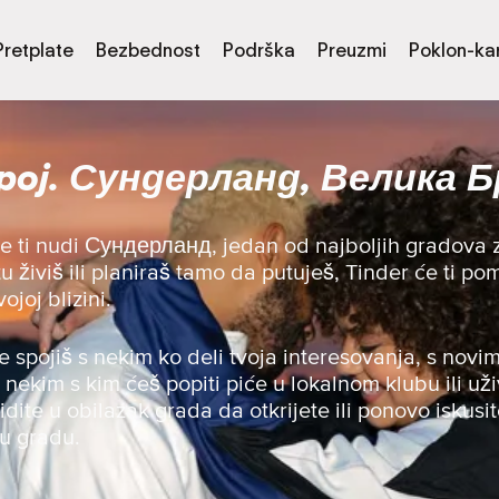
Pretplate
Bezbednost
Podrška
Preuzmi
Poklon-kar
spoj. Сундерланд, Велика 
de ti nudi Сундерланд, jedan od najboljih gradova
 tu živiš ili planiraš tamo da putuješ, Tinder će ti 
joj blizini.
se spojiš s nekim ko deli tvoja interesovanja, s novim
s nekim s kim ćeš popiti piće u lokalnom klubu ili uži
 idite u obilazak grada da otkrijete ili ponovo iskusit
 u gradu.