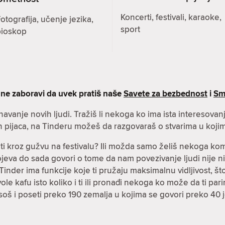
Koncerti, festivali, karaoke,
otografija, učenje jezika,
sport
bioskop
 ne zaboravi da uvek pratiš naše
Savete za bezbednost
i
Sm
znavanje novih ljudi. Tražiš li nekoga ko ima ista interesova
h pijaca, na Tinderu možeš da razgovaraš o stvarima u kojim
čiti kroz gužvu na festivalu? Ili možda samo želiš nekoga k
spojeva do sada govori o tome da nam povezivanje ljudi nije n
inder ima funkcije koje ti pružaju maksimalnu vidljivost, što 
i vole kafu isto koliko i ti ili pronađi nekoga ko može da ti p
soš i poseti preko 190 zemalja u kojima se govori preko 40 