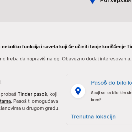
Ротхерхам
nekoliko funkcija i saveta koji će učiniti tvoje korišćenje Ti
amo treba da napraviš
nalog
. Obavezno dodaj interesovanja, s
Pasoš do bilo k
e
!
Spoji se sa bilo kim ši
isprobaš
Tinder pasoš
, koji
kreni!
atama
. Pasoš ti omogućava
 članovima u drugom gradu.
Trenutna lokacija