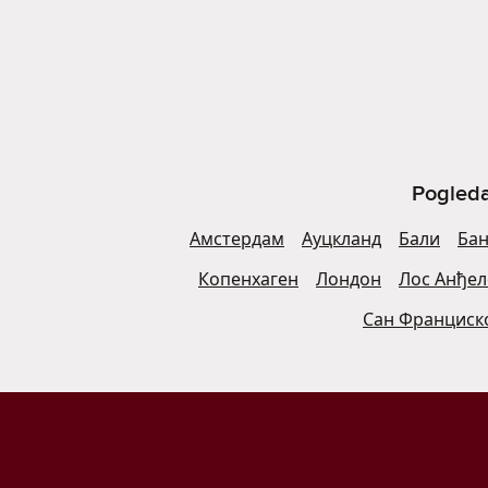
Pogleda
Амстердам
Ауцкланд
Бали
Бан
Копенхаген
Лондон
Лос Анђел
Сан Франциск