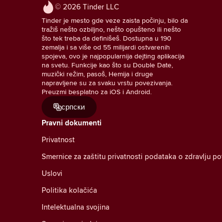
© 2026 Tinder LLC
Tinder je mesto gde veze zaista počinju, bilo da
tražiš nešto ozbiljno, nešto opušteno ili nešto
što tek treba da definišeš. Dostupna u 190
zemalja i sa više od 55 milijardi ostvarenih
spojeva, ovo je najpopularnija dejting aplikacija
na svetu. Funkcije kao što su Double Date,
muzički režim, pasoš, Hemija i druge
napravljene su za svaku vrstu povezivanja.
Preuzmi besplatno za iOS i Android.
српски
Pravni dokumenti
Privatnost
Smernice za zaštitu privatnosti podataka o zdravlju p
Uslovi
Politika kolačića
Intelektualna svojina