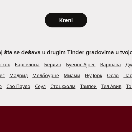
Kreni
j šta se dešava u drugim Tinder gradovima u tvojoj 
гкок
Барселона
Берлин
Буенос Ајрес
Варшава
Ду
ес
Мадрид
Мелбоурне
Миами
Њу Јорк
Осло
Па
о
Сао Пауло
Сеул
Стоцкхолм
Таипеи
Тел Авив
То