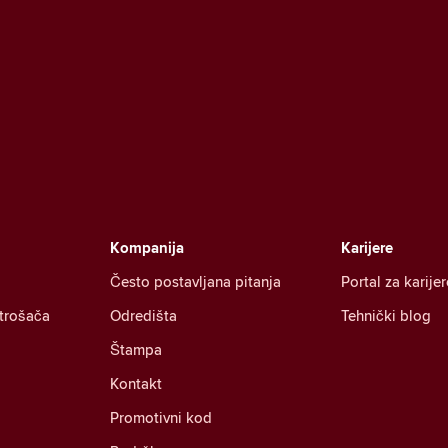
Kompanija
Karijere
Često postavljana pitanja
Portal za karijer
otrošača
Odredišta
Tehnički blog
Štampa
Kontakt
Promotivni kod