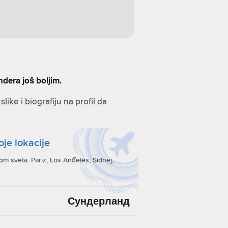
ndera još boljim.
like i biografiju na profil da
oje lokacije
rom sveta. Pariz, Los Anđeles, Sidnej,
Сундерланд