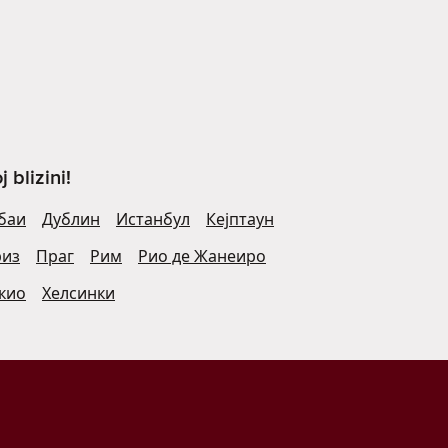
blizini!
баи
Дублин
Истанбул
Кејптаун
риз
Праг
Рим
Рио де Жанеиро
кио
Хелсинки