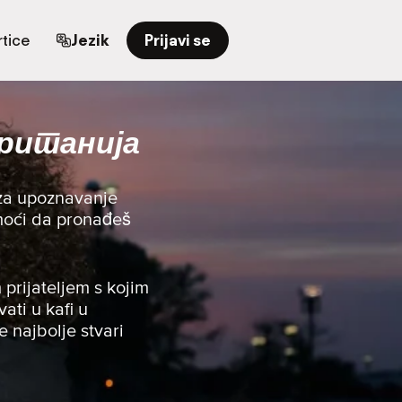
tice
Jezik
Prijavi se
Британија
 za upoznavanje
pomoći da pronađeš
 prijateljem s kojim
vati u kafi u
e najbolje stvari