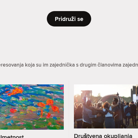
Pridruži se
eresovanja koja su im zajednička s drugim članovima zajedn
Društvena okupljanja
Umetnost